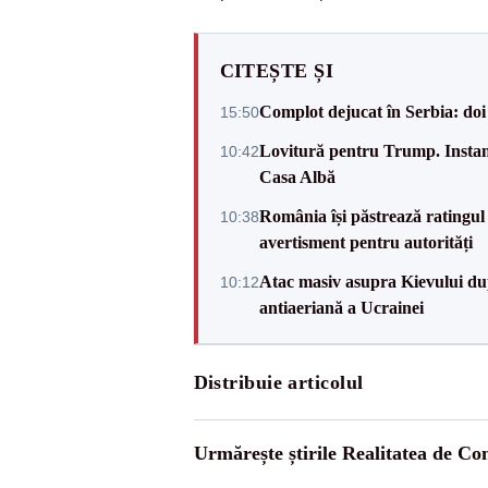
CITEȘTE ȘI
Complot dejucat în Serbia: doi 
15:50
Lovitură pentru Trump. Instanța
10:42
Casa Albă
România își păstrează ratingul 
10:38
avertisment pentru autorități
Atac masiv asupra Kievului du
10:12
antiaeriană a Ucrainei
Distribuie articolul
Urmărește știrile Realitatea de Co