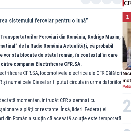
CE
1
ea sistemului feroviar pentru o lună”
 Transportatorilor Feroviari din România, Rodrigo Maxim,
 matinal” de la Radio România Actualități, că probabil
e vor sta blocate de statul român, în contextul în care
i către compania Electrificare CFR.SA.
lectrificare CFR.SA, locomotivele electrice ale CFR Călători
Nic
mot
 şi numai cele Diesel ar fi putut circula în urma datoriilor
Polit
de ț
Guv
e adectată momentan, întrucât CFR a semnat cu
alonare a plăţilor restante. Însă, liderii Federaţiei
iari din România susțin că această soluție este temporară