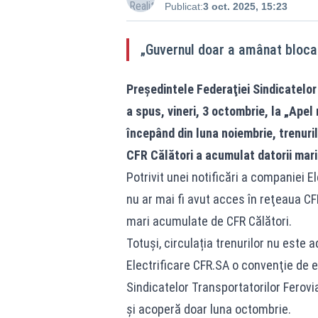
Publicat:
3 oct. 2025, 15:23
„Guvernul doar a amânat blocar
Preşedintele Federaţiei Sindicatelor
a spus, vineri, 3 octombrie, la „Apel
începând din luna noiembrie, trenuril
CFR Călători a acumulat datorii mar
Potrivit unei notificări a companiei E
nu ar mai fi avut acces în reţeaua CFR
mari acumulate de CFR Călători.
Totuși, circulația trenurilor nu est
Electrificare CFR.SA o convenţie de eş
Sindicatelor Transportatorilor Ferov
şi acoperă doar luna octombrie.