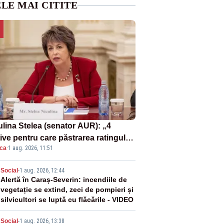
LE MAI CITITE
ulina Stelea (senator AUR): „4
ive pentru care păstrarea ratingului
ica
·
1 aug. 2026, 11:51
ară nu este o reușită pentru
ernul Bolojan”
2
Social
-
1 aug. 2026, 12:44
Alertă în Caraș-Severin: incendiile de
vegetație se extind, zeci de pompieri și
silvicultori se luptă cu flăcările - VIDEO
Social
-
1 aug. 2026, 13:38