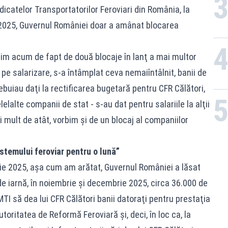
icatelor Transportatorilor Feroviari din România, la
 2025, Guvernul României doar a amânat blocarea
rbim acum de fapt de două blocaje în lanţ a mai multor
pe salarizare, s-a întâmplat ceva nemaiîntâlnit, banii de
rebuiau daţi la rectificarea bugetară pentru CFR Călători,
lelalte companii de stat - s-au dat pentru salariile la alţii
ai mult de atât, vorbim şi de un blocaj al companiilor
stemului feroviar pentru o lună”
ie 2025, aşa cum am arătat, Guvernul României a lăsat
 de iarnă, în noiembrie şi decembrie 2025, circa 36.000 de
 MTI să dea lui CFR Călători banii datoraţi pentru prestaţia
utoritatea de Reformă Feroviară şi, deci, în loc ca, la