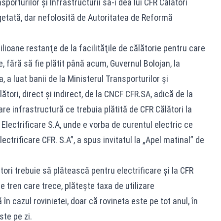
porturilor şi Infrastructurii să-i dea lui CFR Călători
etată, dar nefolosită de Autoritatea de Reformă
ilioane restanţe de la facilităţile de călătorie pentru care
e, fără să fie plătit până acum, Guvernul Bolojan, la
 a luat banii de la Ministerul Transporturilor şi
lători, direct şi indirect, de la CNCF CFR.SA, adică de la
zare infrastructură ce trebuia plătită de CFR Călători la
. Electrificare S.A, unde e vorba de curentul electric ce
Electrificare CFR. S.A”, a spus invitatul la „Apel matinal” de
ori trebuie să plătească pentru electrificare și la CFR
re tren care trece, plăteşte taxa de utilizare
în cazul rovinietei, doar că rovineta este pe tot anul, în
ste pe zi.