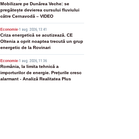
3
Mobilizare pe Dunărea Veche: se
pregătește devierea cursului fluviului
către Cernavodă – VIDEO
4
Economie
-
1 aug. 2026, 13:41
Criza energetică se acutizează. CE
Oltenia a oprit noaptea trecută un grup
energetic de la Rovinari
5
Economie
-
1 aug. 2026, 11:36
România, la limita tehnică a
importurilor de energie. Prețurile cresc
alarmant - Analiză Realitatea Plus