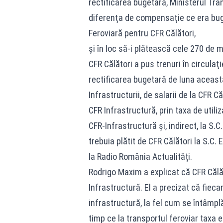
rectificarea bugetară, Ministerul Trans
diferenţa de compensaţie ce era bug
Feroviară pentru CFR Călători,
şi în loc să-i plătească cele 270 de m
CFR Călători a pus trenuri în circulaţi
rectificarea bugetară de luna aceasta,
Infrastructurii, de salarii de la CFR Că
CFR Infrastructură, prin taxa de utili
CFR-Infrastructură şi, indirect, la S.C
trebuia plătit de CFR Călători la S.C. 
la Radio România Actualități.
Rodrigo Maxim a explicat că CFR Călăt
Infrastructură. El a precizat că fieca
infrastructură, la fel cum se întâmplă 
timp ce la transportul feroviar taxa e