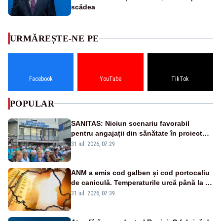
scădea
URMĂREȘTE-NE PE
Facebook
YouTube
TikTok
POPULAR
SANITAS: Niciun scenariu favorabil
pentru angajații din sănătate în proiectul
Legii salarizării
31 iul. 2026, 07:29
ANM a emis cod galben și cod portocaliu
de caniculă. Temperaturile urcă până la 38
de grade, iar nopțile devin tropicale
31 iul. 2026, 07:39