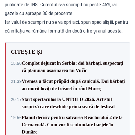
publicate de INS. Curentul s-a scumpit cu peste 45%, iar
gazele cu aproape 36 de procente.
Iar valul de scumpiri nu se va opri aici, spun specialiștii, pentru
că inflația va rămâne formată din două cifre și anul acesta.
CITEȘTE ȘI
Complot dejucat în Serbia: doi bărbați, suspectați
15:50
că plănuiau asasinarea lui Vučić
Vremea a făcut prăpăd după caniculă. Doi bărbați
21:39
au murit loviți de trăsnet în râul Mureș
Start spectaculos la UNTOLD 2026. Artistul-
20:17
surpriză care deschide prima seară de festival
Planul decisiv pentru salvarea Reactorului 2 de la
19:56
Cernavodă. Cum vor fi scufundate barjele în
Dunăre