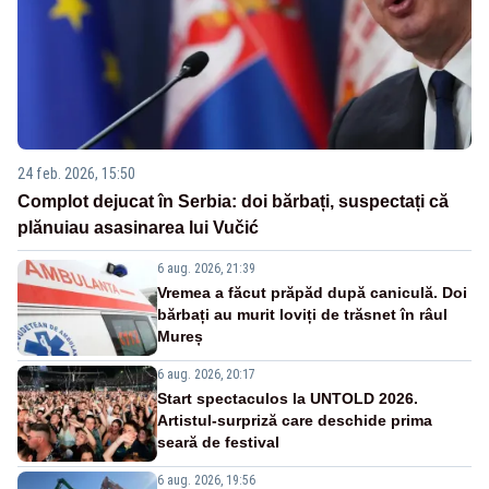
24 feb. 2026, 15:50
Complot dejucat în Serbia: doi bărbați, suspectați că
plănuiau asasinarea lui Vučić
6 aug. 2026, 21:39
Vremea a făcut prăpăd după caniculă. Doi
bărbați au murit loviți de trăsnet în râul
Mureș
6 aug. 2026, 20:17
Start spectaculos la UNTOLD 2026.
Artistul-surpriză care deschide prima
seară de festival
6 aug. 2026, 19:56