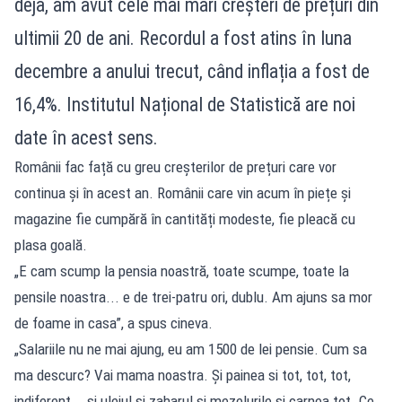
deja, am avut cele mai mari creșteri de prețuri din
ultimii 20 de ani. Recordul a fost atins în luna
decembre a anului trecut, când inflația a fost de
16,4%. Institutul Național de Statistică are noi
date în acest sens.
Românii fac față cu greu creșterilor de prețuri care vor
continua și în acest an. Românii care vin acum în piețe și
magazine fie cumpără în cantități modeste, fie pleacă cu
plasa goală.
„E cam scump la pensia noastră, toate scumpe, toate la
pensile noastra... e de trei-patru ori, dublu. Am ajuns sa mor
de foame in casa”, a spus cineva.
„Salariile nu ne mai ajung, eu am 1500 de lei pensie. Cum sa
ma descurc? Vai mama noastra. Și painea si tot, tot, tot,
indiferent .. si uleiul si zaharul si mezelurile si carnea tot. Ce