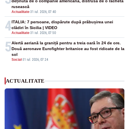
deținută de o companie americană, distrusă de o rachetă
rusească
Actualitate
-
31 iul. 2026, 07:40
4
ITALIA: 7 persoane, dispărute după prăbușirea unei
clădiri în Sicilia | VIDEO
Actualitate
-
31 iul. 2026, 07:50
5
Alertă aeriană la graniță pentru a treia oară în 24 de ore.
Două aeronave Eurofighter britanice au fost ridicate de la
sol
Social
-
31 iul. 2026, 07:24
ACTUALITATE