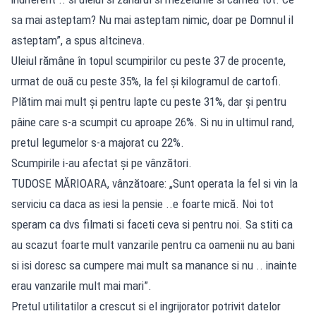
sa mai asteptam? Nu mai asteptam nimic, doar pe Domnul il
asteptam”, a spus altcineva.
Uleiul rămâne în topul scumpirilor cu peste 37 de procente,
urmat de ouă cu peste 35%, la fel și kilogramul de cartofi.
Plătim mai mult și pentru lapte cu peste 31%, dar și pentru
pâine care s-a scumpit cu aproape 26%. Si nu in ultimul rand,
pretul legumelor s-a majorat cu 22%.
Scumpirile i-au afectat și pe vânzători.
TUDOSE MĂRIOARA, vânzătoare: „Sunt operata la fel si vin la
serviciu ca daca as iesi la pensie ..e foarte mică. Noi tot
speram ca dvs filmati si faceti ceva si pentru noi. Sa stiti ca
au scazut foarte mult vanzarile pentru ca oamenii nu au bani
si isi doresc sa cumpere mai mult sa manance si nu .. inainte
erau vanzarile mult mai mari”.
Pretul utilitatilor a crescut si el ingrijorator potrivit datelor