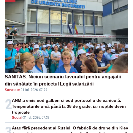
SANITAS: Niciun scenariu favorabil pentru angajații
din sănătate în proiectul Legii salarizării
Sanatate
·
31 iul. 2026, 07:29
2
ANM a emis cod galben și cod portocaliu de caniculă.
Temperaturile urcă până la 38 de grade, iar nopțile devin
tropicale
Social
-
31 iul. 2026, 07:39
3
Atac fără precedent al Rusiei. O fabrică de drone din Kiev