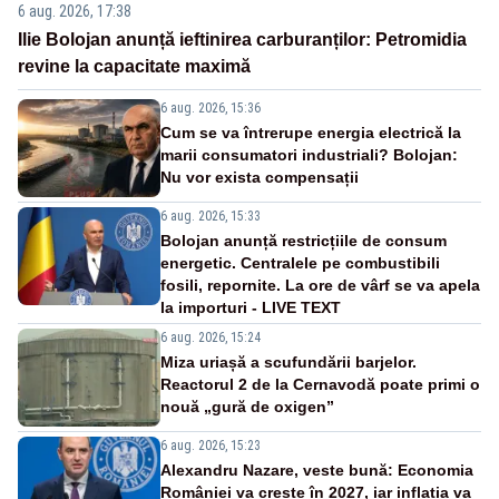
6 aug. 2026, 17:38
Ilie Bolojan anunță ieftinirea carburanților: Petromidia
revine la capacitate maximă
6 aug. 2026, 15:36
Cum se va întrerupe energia electrică la
marii consumatori industriali? Bolojan:
Nu vor exista compensații
6 aug. 2026, 15:33
Bolojan anunță restricțiile de consum
energetic. Centralele pe combustibili
fosili, repornite. La ore de vârf se va apela
la importuri - LIVE TEXT
6 aug. 2026, 15:24
Miza uriașă a scufundării barjelor.
Reactorul 2 de la Cernavodă poate primi o
nouă „gură de oxigen”
6 aug. 2026, 15:23
Alexandru Nazare, veste bună: Economia
României va crește în 2027, iar inflația va