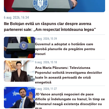
6 aug. 2026, 16:34
Ilie Bolojan evită un răspuns clar despre averea
partenerei sale: „Am respectat întotdeauna legea”
6 aug. 2026, 15:39
Guvernul a adoptat o hotărâre care
aprobă planurile de pregătire pentru
riscuri
6 aug. 2026, 15:18
Ana Maria Păcuraru: Televiziunea
Poporului solicită investigarea deciziilor
luate în această perioadă de criză
enegetică
6 aug. 2026, 11:27
JD Vance anunță negocieri de pace
dificile și îndelungate cu Iranul, în timp ce
Teheranul neagă existența discuțiilor cu
SUA