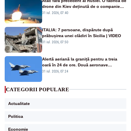
Atac fără precedent al Rusiei. O fabrică de
drone din Kiev deținută de o companie
americană, distrusă de o rachetă
31 iul. 2026, 07:40
rusească
ITALIA: 7 persoane, dispărute după
prăbușirea unei clădiri în Sicilia | VIDEO
31 iul. 2026, 07:50
Alertă aeriană la graniță pentru a treia
oară în 24 de ore. Două aeronave
Eurofighter britanice au fost ridicate de la
31 iul. 2026, 07:24
sol
CATEGORII POPULARE
Actualitate
Politica
Economie