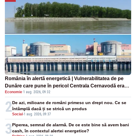
România în alertă energetică | Vulnerabilitatea de pe
Dunăre care pune în pericol Centrala Cernavodă era
Economie
·
1 aug. 2026, 09:32
cunoscută de pe vremea lui Ceaușescu
2
De azi, milioane de români primesc un drept nou. Ce se
întâmplă dacă ți se strică un produs
Social
-
1 aug. 2026, 09:37
3
Piperea, semnal de alarmă. De ce este bine să avem bani
cash, în contextul alertei energetice?