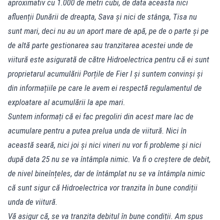
aproximativ cu 1.000 de metri cubi, de data aceasta nici
afluenții Dunării de dreapta, Sava și nici de stânga, Tisa nu
sunt mari, deci nu au un aport mare de apă, pe de o parte şi pe
de altă parte gestionarea sau tranzitarea acestei unde de
viitură este asigurată de către Hidroelectrica pentru că ei sunt
proprietarul acumulării Porțile de Fier I și suntem convinși și
din informațiile pe care le avem ei respectă regulamentul de
exploatare al acumulării la ape mari.
Suntem informați că ei fac pregoliri din acest mare lac de
acumulare pentru a putea prelua unda de viitură. Nici în
această seară, nici joi şi nici vineri nu vor fi probleme şi nici
după data 25 nu se va întâmpla nimic. Va fi o creștere de debit,
de nivel bineînțeles, dar de întâmplat nu se va întâmpla nimic
că sunt sigur că Hidroelectrica vor tranzita în bune condiții
unda de viitură.
Vă asigur că, se va tranzita debitul în bune condiții. Am spus