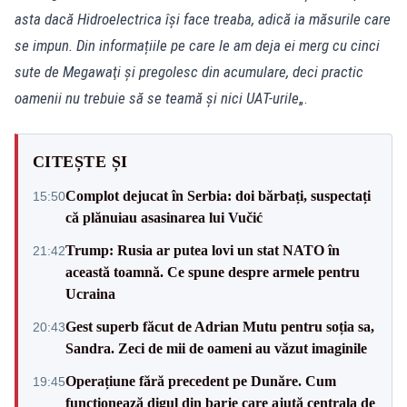
asta dacă Hidroelectrica își face treaba, adică ia măsurile care
se impun. Din informațiile pe care le am deja ei merg cu cinci
sute de Megawaţi și pregolesc din acumulare, deci practic
oamenii nu trebuie să se teamă şi nici UAT-urile
„.
CITEȘTE ȘI
Complot dejucat în Serbia: doi bărbați, suspectați
15:50
că plănuiau asasinarea lui Vučić
Trump: Rusia ar putea lovi un stat NATO în
21:42
această toamnă. Ce spune despre armele pentru
Ucraina
Gest superb făcut de Adrian Mutu pentru soția sa,
20:43
Sandra. Zeci de mii de oameni au văzut imaginile
Operațiune fără precedent pe Dunăre. Cum
19:45
funcționează digul din barje care ajută centrala de