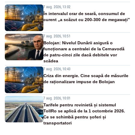
7 aug. 2026, 13:02
În intervalul orar de seară, consumul de
curent „a scăzut cu 200-300 de megawați”
7 aug. 2026, 10:51
Bolojan: Nivelul Dunării asigură o
funcționare a centralei de la Cernavodă
de patru-cinci zile dacă debitele vor
scădea
7 aug. 2026, 10:43
Criza din energie. Cine scapă de măsurile
de raționalizare impuse de Bolojan
7 aug. 2026, 10:01
Tarifele pentru rovinietă și sistemul
TollRo se aplică de la 1 octombrie 2026.
Ce se schimbă pentru șoferi și
transportatori