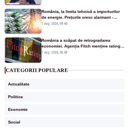
România, la limita tehnică a importurilor
de energie. Prețurile cresc alarmant -
Analiză Realitatea Plus
1 aug. 2026, 09:46
România a scăpat de retrogradarea
economiei. Agenția Fitch menține ratingul
„BBB-” cu perspectivă negativă
1 aug. 2026, 06:48
CATEGORII POPULARE
Actualitate
Politica
Economie
Social