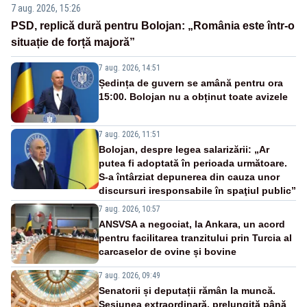
7 aug. 2026, 15:26
PSD, replică dură pentru Bolojan: „România este într-o
situație de forță majoră”
7 aug. 2026, 14:51
Ședința de guvern se amână pentru ora
15:00. Bolojan nu a obținut toate avizele
7 aug. 2026, 11:51
Bolojan, despre legea salarizării: „Ar
putea fi adoptată în perioada următoare.
S-a întârziat depunerea din cauza unor
discursuri iresponsabile în spaţiul public”
7 aug. 2026, 10:57
ANSVSA a negociat, la Ankara, un acord
pentru facilitarea tranzitului prin Turcia al
carcaselor de ovine și bovine
7 aug. 2026, 09:49
Senatorii și deputații rămân la muncă.
Sesiunea extraordinară, prelungită până