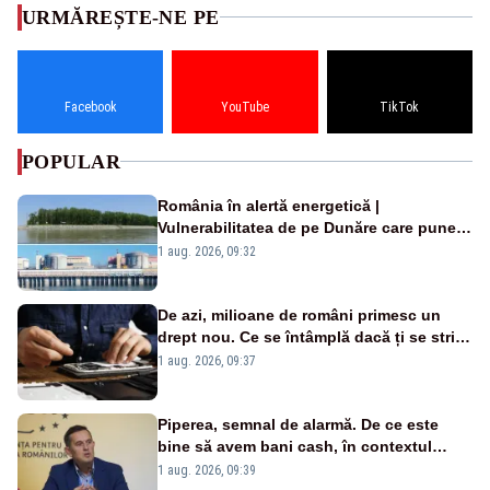
URMĂREȘTE-NE PE
Facebook
YouTube
TikTok
POPULAR
România în alertă energetică |
Vulnerabilitatea de pe Dunăre care pune
în pericol Centrala Cernavodă era
1 aug. 2026, 09:32
cunoscută de pe vremea lui Ceaușescu
De azi, milioane de români primesc un
drept nou. Ce se întâmplă dacă ți se strică
un produs
1 aug. 2026, 09:37
Piperea, semnal de alarmă. De ce este
bine să avem bani cash, în contextul
alertei energetice?
1 aug. 2026, 09:39