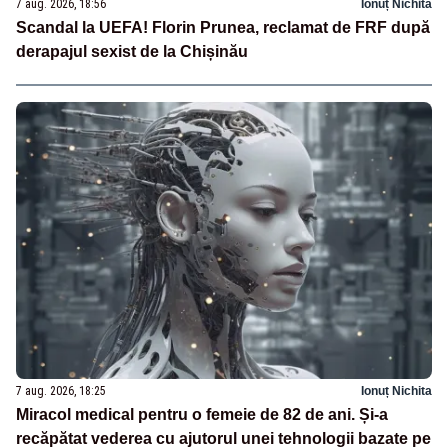
7 aug. 2026, 18:56
Ionuț Nichita
Scandal la UEFA! Florin Prunea, reclamat de FRF după
derapajul sexist de la Chișinău
7 aug. 2026, 18:25
Ionuț Nichita
Miracol medical pentru o femeie de 82 de ani. Și-a
recăpătat vederea cu ajutorul unei tehnologii bazate pe