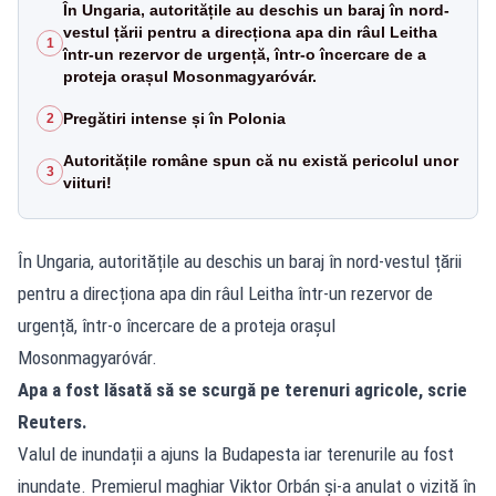
În Ungaria, autoritățile au deschis un baraj în nord-
vestul țării pentru a direcționa apa din râul Leitha
1
într-un rezervor de urgență, într-o încercare de a
proteja orașul Mosonmagyaróvár.
Pregătiri intense și în Polonia
2
Autoritățile române spun că nu există pericolul unor
3
viituri!
În Ungaria, autoritățile au deschis un baraj în nord-vestul țării
pentru a direcționa apa din râul Leitha într-un rezervor de
urgență, într-o încercare de a proteja orașul
Mosonmagyaróvár.
Apa a fost lăsată să se scurgă pe terenuri agricole, scrie
Reuters.
Valul de inundații a ajuns la Budapesta iar terenurile au fost
inundate. Premierul maghiar Viktor Orbán și-a anulat o vizită în