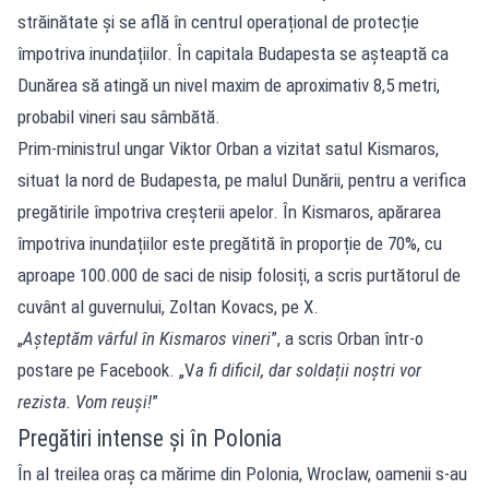
străinătate și se află în centrul operațional de protecție
împotriva inundațiilor. În capitala Budapesta se așteaptă ca
Dunărea să atingă un nivel maxim de aproximativ 8,5 metri,
probabil vineri sau sâmbătă.
Prim-ministrul ungar Viktor Orban a vizitat satul Kismaros,
situat la nord de Budapesta, pe malul Dunării, pentru a verifica
pregătirile împotriva creșterii apelor. În Kismaros, apărarea
împotriva inundațiilor este pregătită în proporție de 70%, cu
aproape 100.000 de saci de nisip folosiți, a scris purtătorul de
cuvânt al guvernului, Zoltan Kovacs, pe X.
„
Așteptăm vârful în Kismaros vineri
”, a scris Orban într-o
postare pe Facebook. „V
a fi dificil, dar soldații noștri vor
rezista. Vom reuși!
”
Pregătiri intense și în Polonia
În al treilea oraș ca mărime din Polonia, Wroclaw, oamenii s-au