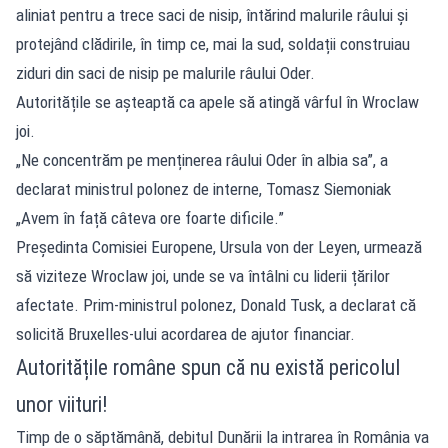
aliniat pentru a trece saci de nisip, întărind malurile râului și
protejând clădirile, în timp ce, mai la sud, soldații construiau
ziduri din saci de nisip pe malurile râului Oder.
Autoritățile se așteaptă ca apele să atingă vârful în Wroclaw
joi.
„Ne concentrăm pe menținerea râului Oder în albia sa”, a
declarat ministrul polonez de interne, Tomasz Siemoniak
„Avem în față câteva ore foarte dificile.”
Președinta Comisiei Europene, Ursula von der Leyen, urmează
să viziteze Wroclaw joi, unde se va întâlni cu liderii țărilor
afectate. Prim-ministrul polonez, Donald Tusk, a declarat că
solicită Bruxelles-ului acordarea de ajutor financiar.
Autoritățile române spun că nu există pericolul
unor viituri!
Timp de o săptămână, debitul Dunării la intrarea în România va