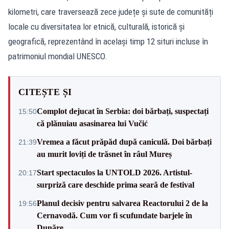
kilometri, care traversează zece județe și sute de comunități
locale cu diversitatea lor etnică, culturală, istorică și
geografică, reprezentând în același timp 12 situri incluse în
patrimoniul mondial UNESCO.
CITEȘTE ȘI
Complot dejucat în Serbia: doi bărbați, suspectați
15:50
că plănuiau asasinarea lui Vučić
Vremea a făcut prăpăd după caniculă. Doi bărbați
21:39
au murit loviți de trăsnet în râul Mureș
Start spectaculos la UNTOLD 2026. Artistul-
20:17
surpriză care deschide prima seară de festival
Planul decisiv pentru salvarea Reactorului 2 de la
19:56
Cernavodă. Cum vor fi scufundate barjele în
Dunăre