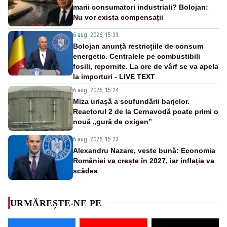
marii consumatori industriali? Bolojan:
Nu vor exista compensații
6 aug. 2026, 15:33
Bolojan anunță restricțiile de consum
energetic. Centralele pe combustibili
fosili, repornite. La ore de vârf se va apela
la importuri - LIVE TEXT
6 aug. 2026, 15:24
Miza uriașă a scufundării barjelor.
Reactorul 2 de la Cernavodă poate primi o
nouă „gură de oxigen”
6 aug. 2026, 15:23
Alexandru Nazare, veste bună: Economia
României va crește în 2027, iar inflația va
scădea
URMĂREȘTE-NE PE