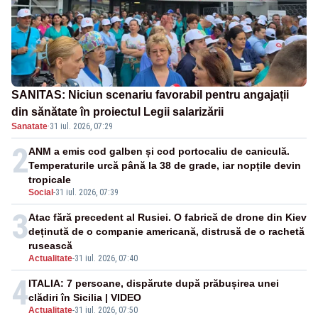
SANITAS: Niciun scenariu favorabil pentru angajații
din sănătate în proiectul Legii salarizării
Sanatate
·
31 iul. 2026, 07:29
2
ANM a emis cod galben și cod portocaliu de caniculă.
Temperaturile urcă până la 38 de grade, iar nopțile devin
tropicale
Social
-
31 iul. 2026, 07:39
3
Atac fără precedent al Rusiei. O fabrică de drone din Kiev
deținută de o companie americană, distrusă de o rachetă
rusească
Actualitate
-
31 iul. 2026, 07:40
4
ITALIA: 7 persoane, dispărute după prăbușirea unei
clădiri în Sicilia | VIDEO
Actualitate
-
31 iul. 2026, 07:50