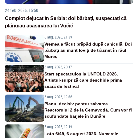
24 feb. 2026, 15:50
Complot dejucat în Serbia: doi bărbați, suspectați că
plănuiau asasinarea lui Vučić
6 aug. 2026, 21:39
Vremea a făcut prăpăd după caniculă. Doi
bărbați au murit loviți de trăsnet în râul
Mureș
6 aug. 2026, 20:17
Start spectaculos la UNTOLD 2026.
Artistul-surpriză care deschide prima
seară de festival
6 aug. 2026, 19:56
Planul decisiv pentru salvarea
Reactorului 2 de la Cernavodă. Cum vor fi
scufundate barjele în Dunăre
6 aug. 2026, 19:19
Loto 6/49, 6 august 2026. Numerele