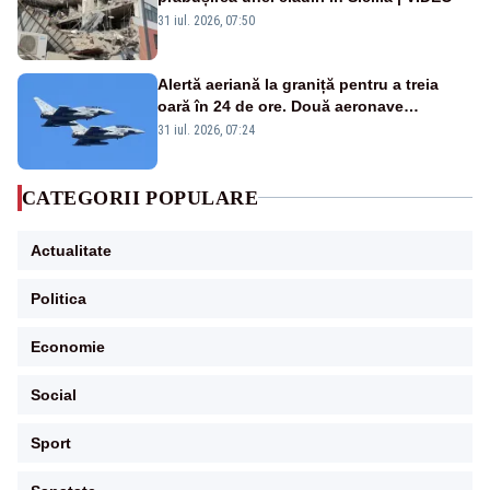
31 iul. 2026, 07:50
Alertă aeriană la graniță pentru a treia
oară în 24 de ore. Două aeronave
Eurofighter britanice au fost ridicate de la
31 iul. 2026, 07:24
sol
CATEGORII POPULARE
Actualitate
Politica
Economie
Social
Sport