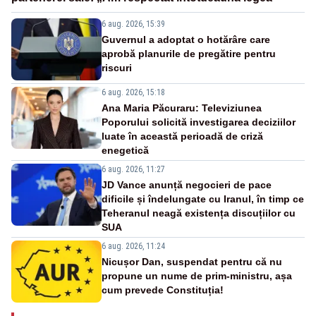
6 aug. 2026, 15:39
Guvernul a adoptat o hotărâre care
aprobă planurile de pregătire pentru
riscuri
6 aug. 2026, 15:18
Ana Maria Păcuraru: Televiziunea
Poporului solicită investigarea deciziilor
luate în această perioadă de criză
enegetică
6 aug. 2026, 11:27
JD Vance anunță negocieri de pace
dificile și îndelungate cu Iranul, în timp ce
Teheranul neagă existența discuțiilor cu
SUA
6 aug. 2026, 11:24
Nicușor Dan, suspendat pentru că nu
propune un nume de prim-ministru, așa
cum prevede Constituția!