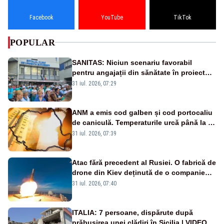
Facebook
YouTube
TikTok
POPULAR
SANITAS: Niciun scenariu favorabil
pentru angajații din sănătate în proiectul
Legii salarizării
31 iul. 2026, 07:29
ANM a emis cod galben și cod portocaliu
de caniculă. Temperaturile urcă până la 38
de grade, iar nopțile devin tropicale
31 iul. 2026, 07:39
Atac fără precedent al Rusiei. O fabrică de
drone din Kiev deținută de o companie
americană, distrusă de o rachetă
31 iul. 2026, 07:40
rusească
ITALIA: 7 persoane, dispărute după
prăbușirea unei clădiri în Sicilia | VIDEO