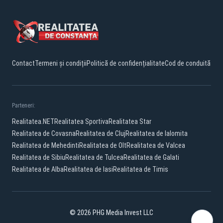
Contact
Termeni și condiții
Politică de confidențialitate
Cod de conduită
Parteneri:
Realitatea.NET
Realitatea Sportiva
Realitatea Star
Realitatea de Covasna
Realitatea de Cluj
Realitatea de Ialomita
Realitatea de Mehedinti
Realitatea de Olt
Realitatea de Valcea
Realitatea de Sibiu
Realitatea de Tulcea
Realitatea de Galati
Realitatea de Alba
Realitatea de Iasi
Realitatea de Timis
© 2026 PHG Media Invest LLC
Facebook
YouTube
TikTok