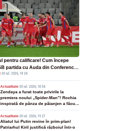
ul pentru calificare! Cum începe
B partida cu Auda din Conference
t
·
30 iul. 2026, 18:26
gue
2
Actualitate
-
30 iul. 2026, 18:56
Zendaya a furat toate privirile la
premiera noului „Spider-Man”! Rochia
inspirată de pânza de păianjen a făcut
senzație
3
Actualitate
-
30 iul. 2026, 19:27
Aliatul lui Putin revine în prim-plan!
Patriarhul Kiril justifică războiul într-o