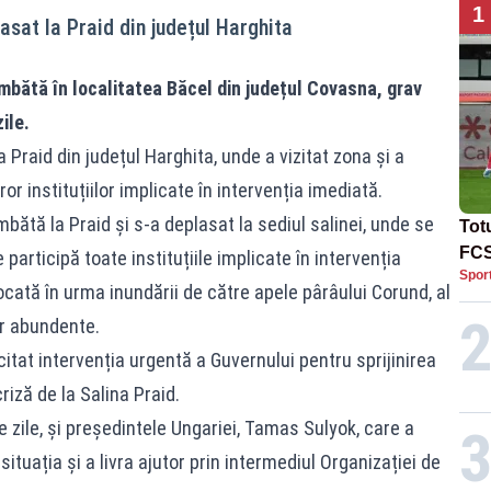
1
lasat la Praid din județul Harghita
mbătă în localitatea Băcel din județul Covasna, grav
ile.
a Praid din județul Harghita, unde a vizitat zona și a
ror instituțiilor implicate în intervenția imediată.
ătă la Praid și s-a deplasat la sediul salinei, unde se
Tot
FCS
participă toate instituțiile implicate în intervenția
Spor
Lea
ocată în urma inundării de către apele pârâului Corund, al
or abundente.
icitat intervenția urgentă a Guvernului pentru sprijinirea
iză de la Salina Praid.
e zile, și președintele Ungariei, Tamas Sulyok, care a
ituația și a livra ajutor prin intermediul Organizației de