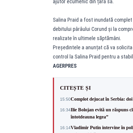
ajutor ecumenic din țara sa.
Salina Praid a fost inundată complet
debitului pârâului Corund și la compro
realizate în ultimele săptămâni.
Președintele a anunțat că va solicita
control la Salina Praid pentru a stabil
AGERPRES
CITEȘTE ȘI
Complot dejucat în Serbia: doi 
15:50
Ilie Bolojan evită un răspuns c
16:34
întotdeauna legea”
Vladimir Putin intervine în pol
16:14