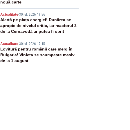
nouă carte
4
Actualitate
-
30 iul. 2026, 19:56
Alertă pe piața energiei! Dunărea se
apropie de nivelul critic, iar reactorul 2
de la Cernavodă ar putea fi oprit
5
Actualitate
-
30 iul. 2026, 17:15
Lovitură pentru românii care merg în
Bulgaria! Vinieta se scumpește masiv
de la 1 august