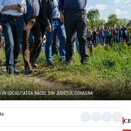
 ÎN LOCALITATEA BĂCEL DIN JUDEȚUL COVASNA
ta
CE