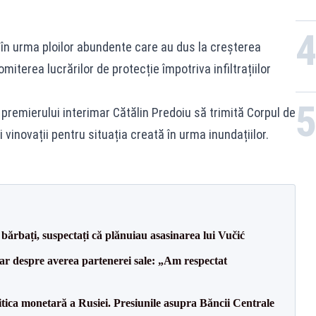
 în urma ploilor abundente care au dus la creșterea
miterea lucrărilor de protecție împotriva infiltrațiilor
 premierului interimar Cătălin Predoiu să trimită Corpul de
i vinovații pentru situația creată în urma inundațiilor.
bărbați, suspectați că plănuiau asasinarea lui Vučić
lar despre averea partenerei sale: „Am respectat
itica monetară a Rusiei. Presiunile asupra Băncii Centrale