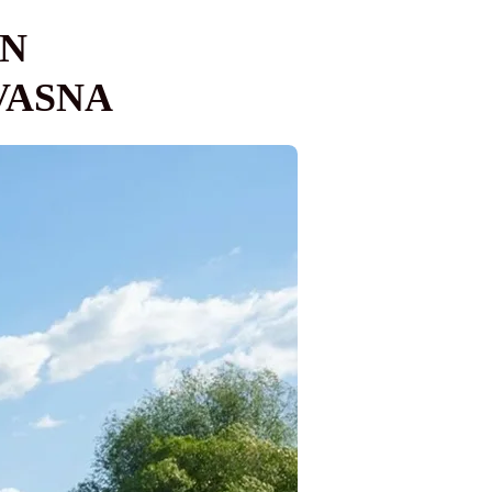
ÎN
VASNA