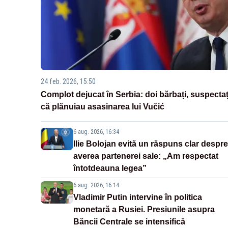
24 feb. 2026, 15:50
Complot dejucat în Serbia: doi bărbați, suspectaț
că plănuiau asasinarea lui Vučić
6 aug. 2026, 16:34
Ilie Bolojan evită un răspuns clar despre
averea partenerei sale: „Am respectat
întotdeauna legea”
6 aug. 2026, 16:14
Vladimir Putin intervine în politica
monetară a Rusiei. Presiunile asupra
Băncii Centrale se intensifică