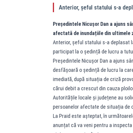
Anterior, șeful statului s-a dep
Președintele Nicușor Dan a ajuns sâ
afectată de inundațiile din ultimele z
Anterior, șeful statului s-a deplasat l
participat la o ședință de lucru a tutu
Președintele Nicușor Dan a ajuns sâmb
desfășoară o ședință de lucru la care 
imediată, după situația de criză prov
cărui debit a crescut din cauza ploil
Autoritățile locale și județene au sol
persoanelor afectate de situația de cr
La Praid este așteptat, în următoarel
anunțat că va veni pentru a inspecta s