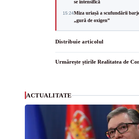
se intensifică
Miza uriașă a scufundării barj
15:24
„gură de oxigen”
Distribuie articolul
Urmărește știrile Realitatea de Co
ACTUALITATE