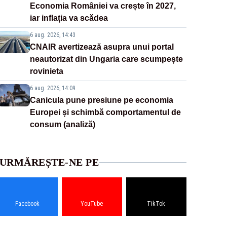
Economia României va crește în 2027,
iar inflația va scădea
6 aug. 2026, 14:43
CNAIR avertizează asupra unui portal
neautorizat din Ungaria care scumpește
rovinieta
6 aug. 2026, 14:09
Canicula pune presiune pe economia
Europei și schimbă comportamentul de
consum (analiză)
URMĂREȘTE-NE PE
Facebook
YouTube
TikTok