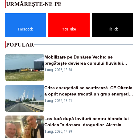
URMĂREȘTE-NE PE
Facebook
YouTube
TikTok
POPULAR
Mobilizare pe Dunărea Veche: se
pregătește devierea cursului fluviului
către Cernavodă – VIDEO
1 aug. 2026, 13:38
Criza energetică se acutizează. CE Oltenia
a oprit noaptea trecută un grup energetic
de la Rovinari
1 aug. 2026, 13:41
Lovitură după lovitură pentru blonda lui
Coldea în dosarul drogurilor. Alessia
Păcuraru explică decizia magistraților
1 aug. 2026, 14:39