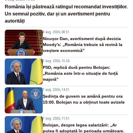
România își păstrează ratingul recomandat investițiilor.
Un semnal pozitiv, dar și un avertisment pentru
autorități
8 aug. 2026, 08:51
Nicușor Dan, avertisment după decizia
Moody’s: „România trebuie să revină la
creștere economică”
7 aug. 2026, 15:26
PSD, replică dură pentru Bolojan:
„România este într-o situație de forță
majoră”
7 aug. 2026, 14:51
Ședința de guvern se amână pentru ora
15:00. Bolojan nu a obținut toate avizele
7 aug. 2026, 11:51
Bolojan, despre legea salarizării: „Ar
putea fi adoptată în perioada următoare.