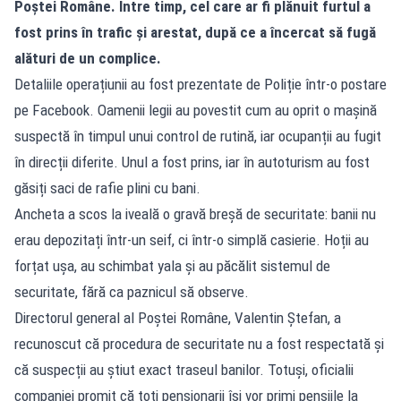
Poștei Române. Între timp, cel care ar fi plănuit furtul a
fost prins în trafic și arestat, după ce a încercat să fugă
alături de un complice.
Detaliile operațiunii au fost prezentate de Poliție într-o postare
pe Facebook. Oamenii legii au povestit cum au oprit o mașină
suspectă în timpul unui control de rutină, iar ocupanții au fugit
în direcții diferite. Unul a fost prins, iar în autoturism au fost
găsiți saci de rafie plini cu bani.
Ancheta a scos la iveală o gravă breșă de securitate: banii nu
erau depozitați într-un seif, ci într-o simplă casierie. Hoții au
forțat ușa, au schimbat yala și au păcălit sistemul de
securitate, fără ca paznicul să observe.
Directorul general al Poștei Române, Valentin Ștefan, a
recunoscut că procedura de securitate nu a fost respectată și
că suspecții au știut exact traseul banilor. Totuși, oficialii
companiei promit că toți pensionarii își vor primi pensiile la