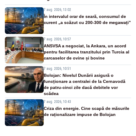
7 aug. 2026, 13:02
În intervalul orar de seară, consumul de
curent „a scăzut cu 200-300 de megawați”
7 aug. 2026, 10:57
ANSVSA a negociat, la Ankara, un acord
pentru facilitarea tranzitului prin Turcia al
carcaselor de ovine și bovine
7 aug. 2026, 10:51
Bolojan: Nivelul Dunării asigură o
funcționare a centralei de la Cernavodă
de patru-cinci zile dacă debitele vor
scădea
7 aug. 2026, 10:43
Criza din energie. Cine scapă de măsurile
de raționalizare impuse de Bolojan