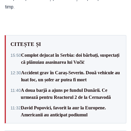
timp.
CITEȘTE ȘI
Complot dejucat în Serbia: doi bărbați, suspectați
15:50
că plănuiau asasinarea lui Vučić
Accident grav în Caraș-Severin. Două vehicule au
12:30
luat foc, un șofer ar putea fi mort
A doua barjă a ajuns pe fundul Dunării. Ce
11:40
urmează pentru Reactorul 2 de la Cernavodă
David Popovici, favorit la aur la Europene.
11:32
Americanii au anticipat podiumul