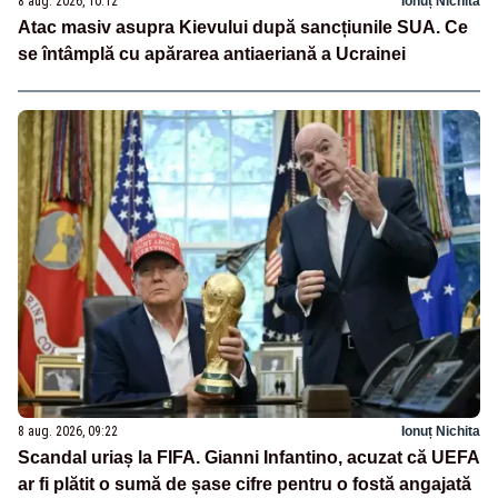
8 aug. 2026, 10:12
Ionuț Nichita
Atac masiv asupra Kievului după sancțiunile SUA. Ce
se întâmplă cu apărarea antiaeriană a Ucrainei
8 aug. 2026, 09:22
Ionuț Nichita
Scandal uriaș la FIFA. Gianni Infantino, acuzat că UEFA
ar fi plătit o sumă de șase cifre pentru o fostă angajată