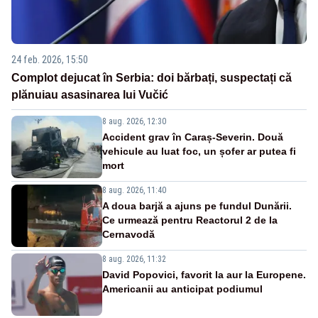
24 feb. 2026, 15:50
Complot dejucat în Serbia: doi bărbați, suspectați că
plănuiau asasinarea lui Vučić
8 aug. 2026, 12:30
Accident grav în Caraș-Severin. Două
vehicule au luat foc, un șofer ar putea fi
mort
8 aug. 2026, 11:40
A doua barjă a ajuns pe fundul Dunării.
Ce urmează pentru Reactorul 2 de la
Cernavodă
8 aug. 2026, 11:32
David Popovici, favorit la aur la Europene.
Americanii au anticipat podiumul