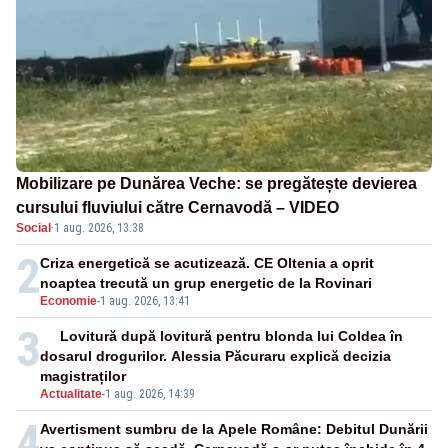
Mobilizare pe Dunărea Veche: se pregătește devierea
cursului fluviului către Cernavodă – VIDEO
Social
·
1 aug. 2026, 13:38
2
Criza energetică se acutizează. CE Oltenia a oprit
noaptea trecută un grup energetic de la Rovinari
Economie
-
1 aug. 2026, 13:41
3
Lovitură după lovitură pentru blonda lui Coldea în
dosarul drogurilor. Alessia Păcuraru explică decizia
magistraților
Actualitate
-
1 aug. 2026, 14:39
4
Avertisment sumbru de la Apele Române: Debitul Dunării