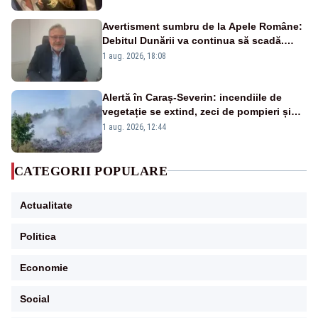
Avertisment sumbru de la Apele Române:
Debitul Dunării va continua să scadă.
Cernavodă s-ar putea închide în 4 zile
1 aug. 2026, 18:08
Alertă în Caraș-Severin: incendiile de
vegetație se extind, zeci de pompieri și
silvicultori se luptă cu flăcările - VIDEO
1 aug. 2026, 12:44
CATEGORII POPULARE
Actualitate
Politica
Economie
Social