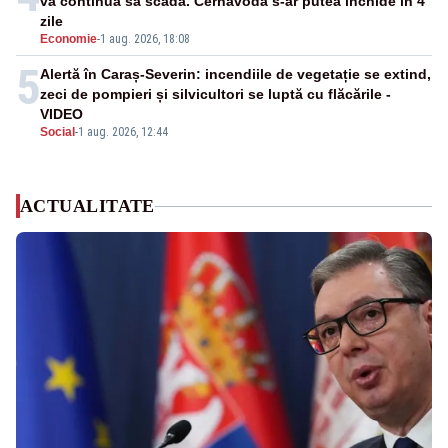
va continua să scadă. Cernavodă s-ar putea închide în 4
zile
Economie
-
1 aug. 2026, 18:08
5
Alertă în Caraș-Severin: incendiile de vegetație se extind,
zeci de pompieri și silvicultori se luptă cu flăcările -
VIDEO
Social
-
1 aug. 2026, 12:44
ACTUALITATE