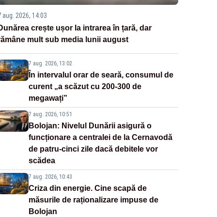
7 aug. 2026, 14:03
Dunărea crește ușor la intrarea în țară, dar
rămâne mult sub media lunii august
7 aug. 2026, 13:02
În intervalul orar de seară, consumul de
curent „a scăzut cu 200-300 de
megawați”
7 aug. 2026, 10:51
Bolojan: Nivelul Dunării asigură o
funcționare a centralei de la Cernavodă
de patru-cinci zile dacă debitele vor
scădea
7 aug. 2026, 10:43
Criza din energie. Cine scapă de
măsurile de raționalizare impuse de
Bolojan