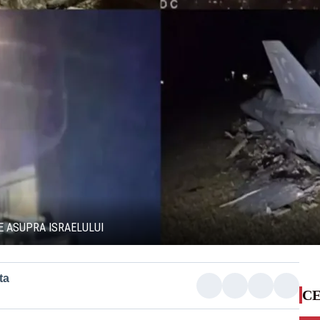
E ASUPRA ISRAELULUI
ta
CE