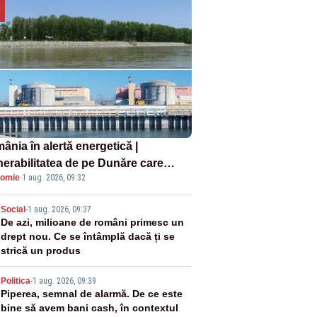
ânia în alertă energetică |
nerabilitatea de pe Dunăre care
omie
·
1 aug. 2026, 09:32
e în pericol Centrala Cernavodă era
oscută de pe vremea lui Ceaușescu
2
Social
-
1 aug. 2026, 09:37
De azi, milioane de români primesc un
drept nou. Ce se întâmplă dacă ți se
strică un produs
3
Politica
-
1 aug. 2026, 09:39
Piperea, semnal de alarmă. De ce este
bine să avem bani cash, în contextul