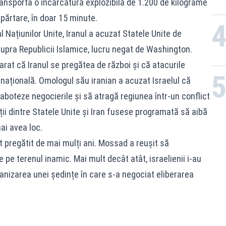
ransporta o încărcătură explozibilă de 1.200 de kilograme
părtare, în doar 15 minute.
al Națiunilor Unite, Iranul a acuzat Statele Unite de
asupra Republicii Islamice, lucru negat de Washington.
rat că Iranul se pregătea de război și că atacurile
e națională. Omologul său iranian a acuzat Israelul că
aboteze negocierile și să atragă regiunea într-un conflict
ii dintre Statele Unite și Iran fusese programată să aibă
ai avea loc.
t pregătit de mai mulți ani. Mossad a reușit să
pe terenul inamic. Mai mult decât atât, israelienii i-au
ganizarea unei ședințe în care s-a negociat eliberarea