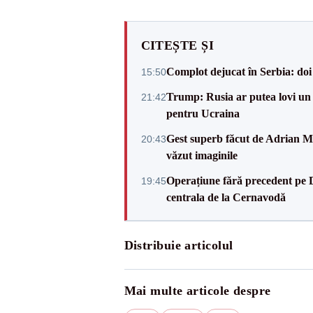
CITEȘTE ȘI
Complot dejucat în Serbia: doi 
15:50
Trump: Rusia ar putea lovi un
21:42
pentru Ucraina
Gest superb făcut de Adrian Mu
20:43
văzut imaginile
Operațiune fără precedent pe 
19:45
centrala de la Cernavodă
Distribuie articolul
Mai multe articole despre