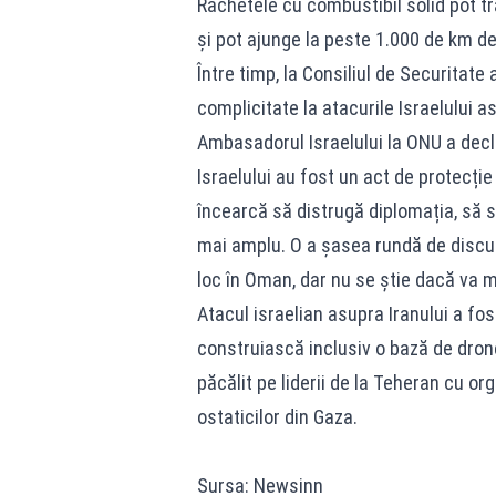
Rachetele cu combustibil solid pot t
şi pot ajunge la peste 1.000 de km de
Între timp, la Consiliul de Securitate 
complicitate la atacurile Israelului 
Ambasadorul Israelului la ONU a decla
Israelului au fost un act de protecți
încearcă să distrugă diplomația, să s
mai amplu. O a şasea rundă de discuț
loc în Oman, dar nu se știe dacă va m
Atacul israelian asupra Iranului a fos
construiască inclusiv o bază de drone 
păcălit pe liderii de la Teheran cu or
ostaticilor din Gaza.
Sursa: Newsinn