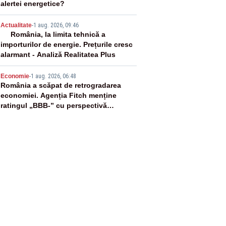
alertei energetice?
4
Actualitate
-
1 aug. 2026, 09:46
România, la limita tehnică a
importurilor de energie. Prețurile cresc
alarmant - Analiză Realitatea Plus
5
Economie
-
1 aug. 2026, 06:48
România a scăpat de retrogradarea
economiei. Agenția Fitch menține
ratingul „BBB-” cu perspectivă
negativă