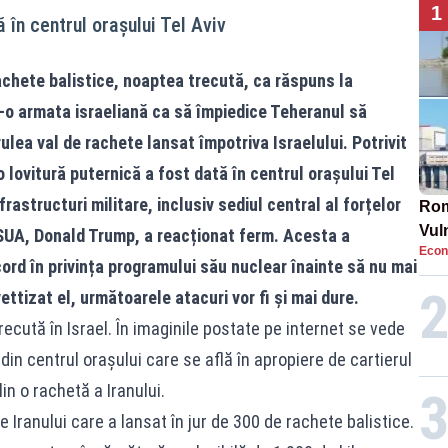
1
 în centrul oraşului Tel Aviv
rachete balistice, noaptea trecută, ca răspuns la
at-o armata israeliană ca să împiedice Teheranul să
lea val de rachete lansat împotriva Israelului. Potrivit
o lovitură puternică a fost dată în centrul oraşului Tel
rastructuri militare, inclusiv sediul central al forțelor
Rom
Vul
 SUA, Donald Trump, a reacționat ferm. Acesta a
Econ
pun
rd în privința programului său nuclear înainte să nu mai
cun
ettizat el, următoarele atacuri vor fi și mai dure.
ecută în Israel. În imaginile postate pe internet se vede
 din centrul oraşului care se află în apropiere de cartierul
lin o rachetă a Iranului.
Iranului care a lansat în jur de 300 de rachete balistice.