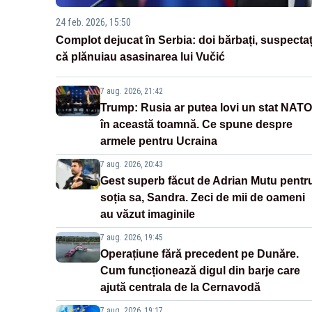
24 feb. 2026, 15:50
Complot dejucat în Serbia: doi bărbați, suspectaț
că plănuiau asasinarea lui Vučić
7 aug. 2026, 21:42
Trump: Rusia ar putea lovi un stat NATO
în această toamnă. Ce spune despre
armele pentru Ucraina
7 aug. 2026, 20:43
Gest superb făcut de Adrian Mutu pentr
soția sa, Sandra. Zeci de mii de oameni
au văzut imaginile
7 aug. 2026, 19:45
Operațiune fără precedent pe Dunăre.
Cum funcționează digul din barje care
ajută centrala de la Cernavodă
7 aug. 2026, 19:17