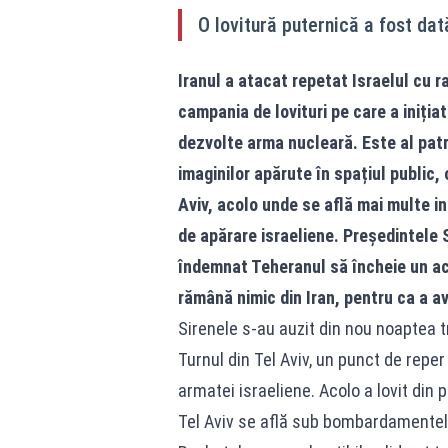
O lovitură puternică a fost dată
Iranul a atacat repetat Israelul cu 
campania de lovituri pe care a iniți
dezvolte arma nucleară. Este al patru
imaginilor apărute în spațiul public, 
Aviv, acolo unde se află mai multe inf
de apărare israeliene. Președintele
îndemnat Teheranul să încheie un aco
rămână nimic din Iran, pentru ca a av
Sirenele s-au auzit din nou noaptea tr
Turnul din Tel Aviv, un punct de reper
armatei israeliene. Acolo a lovit din p
Tel Aviv se află sub bombardamentele 