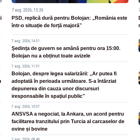
7 aug. 2026, 15:26
i
PSD, replică dură pentru Bolojan: „România este
într-o situație de forță majoră”
7 aug. 2026, 14:51
Ședința de guvern se amână pentru ora 15:00.
Bolojan nu a obținut toate avizele
7 aug. 2026, 11:51
Bolojan, despre legea salarizării: „Ar putea fi
u
adoptată în perioada următoare. S-a întârziat
depunerea din cauza unor discursuri
iresponsabile în spaţiul public”
7 aug. 2026, 10:57
ANSVSA a negociat, la Ankara, un acord pentru
facilitarea tranzitului prin Turcia al carcaselor de
ovine și bovine
7 aug. 2026, 09:49