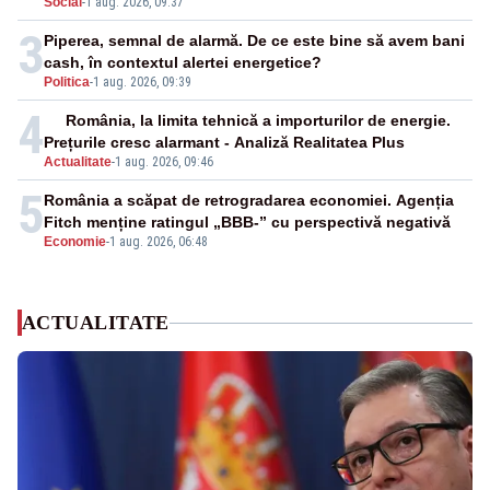
Social
-
1 aug. 2026, 09:37
3
Piperea, semnal de alarmă. De ce este bine să avem bani
cash, în contextul alertei energetice?
Politica
-
1 aug. 2026, 09:39
4
România, la limita tehnică a importurilor de energie.
Prețurile cresc alarmant - Analiză Realitatea Plus
Actualitate
-
1 aug. 2026, 09:46
5
România a scăpat de retrogradarea economiei. Agenția
Fitch menține ratingul „BBB-” cu perspectivă negativă
Economie
-
1 aug. 2026, 06:48
ACTUALITATE