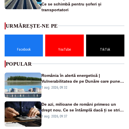
Ce se schimbă pentru șoferi și
transportatori
URMĂREȘTE-NE PE
Facebook
YouTube
TikTok
POPULAR
România în alertă energetică |
Vulnerabilitatea de pe Dunăre care pune
în pericol Centrala Cernavodă era
1 aug. 2026, 09:32
cunoscută de pe vremea lui Ceaușescu
De azi, milioane de români primesc un
drept nou. Ce se întâmplă dacă ți se strică
un produs
1 aug. 2026, 09:37