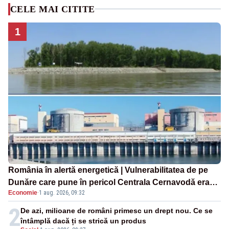
CELE MAI CITITE
1
România în alertă energetică | Vulnerabilitatea de pe
Dunăre care pune în pericol Centrala Cernavodă era
Economie
·
1 aug. 2026, 09:32
cunoscută de pe vremea lui Ceaușescu
2
De azi, milioane de români primesc un drept nou. Ce se
întâmplă dacă ți se strică un produs