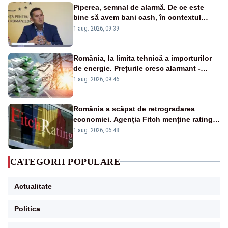
Piperea, semnal de alarmă. De ce este
bine să avem bani cash, în contextul
alertei energetice?
1 aug. 2026, 09:39
România, la limita tehnică a importurilor
de energie. Prețurile cresc alarmant -
Analiză Realitatea Plus
1 aug. 2026, 09:46
România a scăpat de retrogradarea
economiei. Agenția Fitch menține ratingul
„BBB-” cu perspectivă negativă
1 aug. 2026, 06:48
CATEGORII POPULARE
Actualitate
Politica