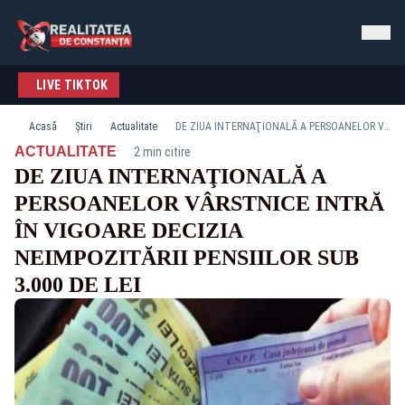
LIVE TIKTOK
Acasă
Știri
Actualitate
DE ZIUA INTERNAŢIONALĂ A PERSOANELOR VÂRSTNICE INTRĂ ÎN VIGOARE DECIZIA NEIMPOZITĂRII PENSIILOR SUB 3.000 DE LEI
·
ACTUALITATE
2 min citire
DE ZIUA INTERNAŢIONALĂ A
PERSOANELOR VÂRSTNICE INTRĂ
ÎN VIGOARE DECIZIA
NEIMPOZITĂRII PENSIILOR SUB
3.000 DE LEI