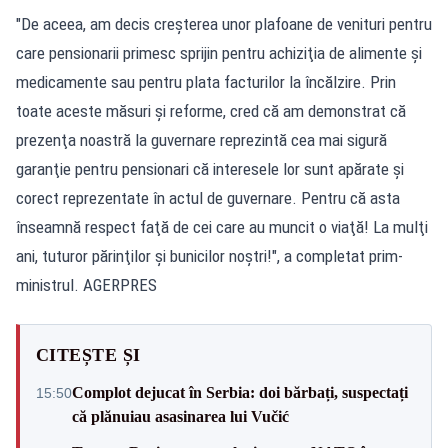
"De aceea, am decis creşterea unor plafoane de venituri pentru
care pensionarii primesc sprijin pentru achiziţia de alimente şi
medicamente sau pentru plata facturilor la încălzire. Prin
toate aceste măsuri şi reforme, cred că am demonstrat că
prezenţa noastră la guvernare reprezintă cea mai sigură
garanţie pentru pensionari că interesele lor sunt apărate şi
corect reprezentate în actul de guvernare. Pentru că asta
înseamnă respect faţă de cei care au muncit o viaţă! La mulţi
ani, tuturor părinţilor şi bunicilor noştri!", a completat prim-
ministrul. AGERPRES
CITEȘTE ȘI
Complot dejucat în Serbia: doi bărbați, suspectați
15:50
că plănuiau asasinarea lui Vučić