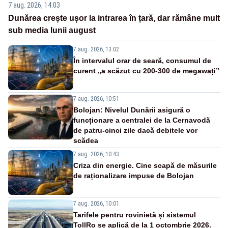
7 aug. 2026, 14:03
Dunărea crește ușor la intrarea în țară, dar rămâne mult
sub media lunii august
7 aug. 2026, 13:02
În intervalul orar de seară, consumul de
curent „a scăzut cu 200-300 de megawați”
7 aug. 2026, 10:51
Bolojan: Nivelul Dunării asigură o
funcționare a centralei de la Cernavodă
de patru-cinci zile dacă debitele vor
scădea
7 aug. 2026, 10:43
Criza din energie. Cine scapă de măsurile
de raționalizare impuse de Bolojan
7 aug. 2026, 10:01
Tarifele pentru rovinietă și sistemul
TollRo se aplică de la 1 octombrie 2026.