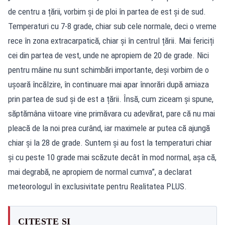
de centru a țării, vorbim și de ploi în partea de est și de sud.
Temperaturi cu 7-8 grade, chiar sub cele normale, deci o vreme
rece în zona extracarpatică, chiar și în centrul țării. Mai fericiți
cei din partea de vest, unde ne apropiem de 20 de grade. Nici
pentru mâine nu sunt schimbări importante, deși vorbim de o
ușoară încălzire, în continuare mai apar înnorări după amiaza
prin partea de sud și de est a țării. Însă, cum ziceam și spune,
săptămâna viitoare vine primăvara cu adevărat, pare că nu mai
pleacă de la noi prea curând, iar maximele ar putea că ajungă
chiar și la 28 de grade. Suntem și au fost la temperaturi chiar
și cu peste 10 grade mai scăzute decât în mod normal, așa că,
mai degrabă, ne apropiem de normal cumva”, a declarat
meteorologul în exclusivitate pentru Realitatea PLUS.
CITEȘTE ȘI