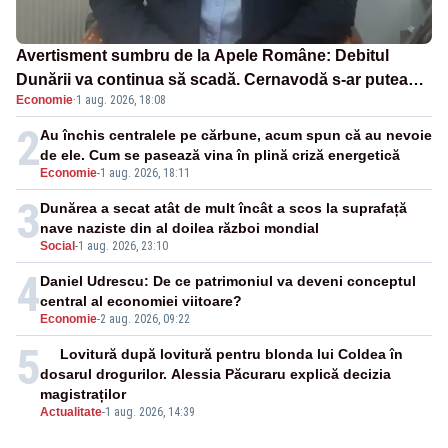
Avertisment sumbru de la Apele Române: Debitul
Dunării va continua să scadă. Cernavodă s-ar putea
Economie
·
1 aug. 2026, 18:08
închide în 4 zile
2
Au închis centralele pe cărbune, acum spun că au nevoie
de ele. Cum se pasează vina în plină criză energetică
Economie
-
1 aug. 2026, 18:11
3
Dunărea a secat atât de mult încât a scos la suprafață
nave naziste din al doilea război mondial
Social
-
1 aug. 2026, 23:10
4
Daniel Udrescu: De ce patrimoniul va deveni conceptul
central al economiei viitoare?
Economie
-
2 aug. 2026, 09:22
5
Lovitură după lovitură pentru blonda lui Coldea în
dosarul drogurilor. Alessia Păcuraru explică decizia
magistraților
Actualitate
-
1 aug. 2026, 14:39