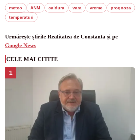
meteo
ANM
caldura
vara
vreme
prognoza
temperaturi
Urmărește știrile Realitatea de Constanta și pe
Google News
CELE MAI CITITE
1