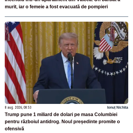
murit, iar o femeie a fost evacuată de pompieri
8 aug. 2026, 08:53
Ionuț Nichita
Trump pune 1 miliard de dolari pe masa Columbiei
pentru războiul antidrog. Noul președinte promite o
ofensivă