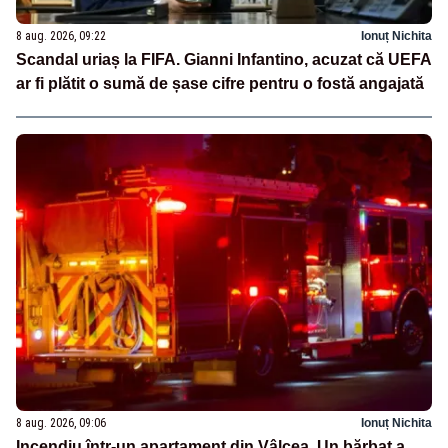
8 aug. 2026, 09:22
Ionuț Nichita
Scandal uriaș la FIFA. Gianni Infantino, acuzat că UEFA
ar fi plătit o sumă de șase cifre pentru o fostă angajată
8 aug. 2026, 09:06
Ionuț Nichita
Incendiu într-un apartament din Vâlcea. Un bărbat a