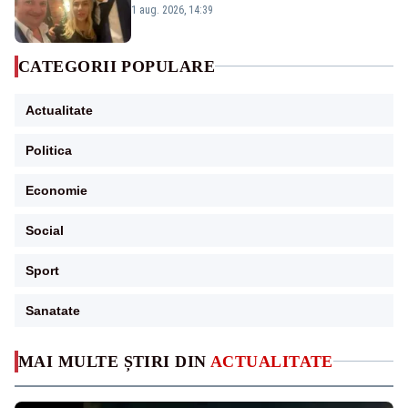
Păcuraru explică decizia magistraților
1 aug. 2026, 14:39
CATEGORII POPULARE
Actualitate
Politica
Economie
Social
Sport
Sanatate
MAI MULTE ȘTIRI DIN
ACTUALITATE