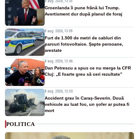
8 aug. 2026, 13:35
Groenlanda îi pune frână lui Trump.
Avertisment dur după planul de foraj
8 aug. 2026, 13:09
Furt de 1.500 de metri de cabluri din
parcuri fotovoltaice. Șapte persoane,
arestate
8 aug. 2026, 12:46
Dan Petrescu a spus ce nu merge la CFR
Cluj: „E foarte greu să ceri rezultate”
8 aug. 2026, 12:30
Accident grav în Caraș-Severin. Două
vehicule au luat foc, un șofer ar putea fi
mort
POLITICA