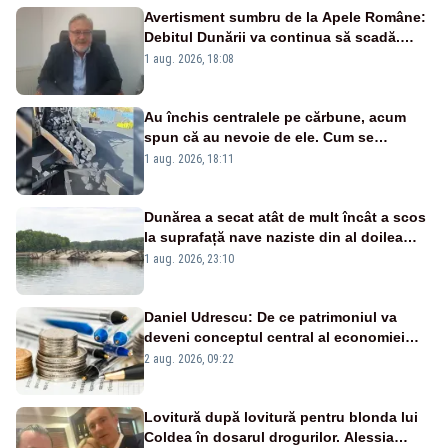
Avertisment sumbru de la Apele Române:
Debitul Dunării va continua să scadă.
Cernavodă s-ar putea închide în 4 zile
1 aug. 2026, 18:08
Au închis centralele pe cărbune, acum
spun că au nevoie de ele. Cum se
pasează vina în plină criză energetică
1 aug. 2026, 18:11
Dunărea a secat atât de mult încât a scos
la suprafață nave naziste din al doilea
război mondial
1 aug. 2026, 23:10
Daniel Udrescu: De ce patrimoniul va
deveni conceptul central al economiei
viitoare?
2 aug. 2026, 09:22
Lovitură după lovitură pentru blonda lui
Coldea în dosarul drogurilor. Alessia