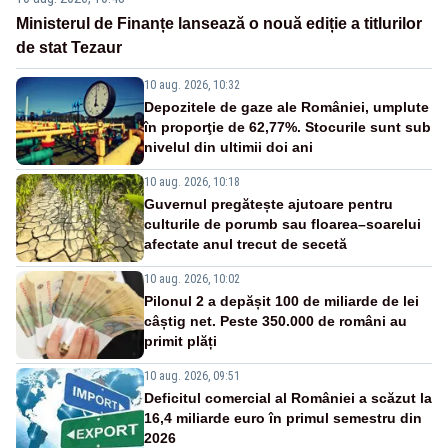
Ministerul de Finanțe lansează o nouă ediție a titlurilor
de stat Tezaur
10 aug. 2026, 10:32
Depozitele de gaze ale României, umplute
în proporţie de 62,77%. Stocurile sunt sub
nivelul din ultimii doi ani
10 aug. 2026, 10:18
Guvernul pregătește ajutoare pentru
culturile de porumb sau floarea–soarelui
afectate anul trecut de secetă
10 aug. 2026, 10:02
Pilonul 2 a depășit 100 de miliarde de lei
câștig net. Peste 350.000 de români au
primit plăți
10 aug. 2026, 09:51
Deficitul comercial al României a scăzut la
16,4 miliarde euro în primul semestru din
2026