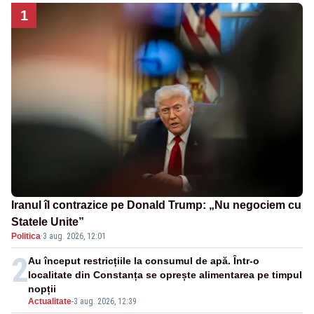
1
Iranul îl contrazice pe Donald Trump: „Nu negociem cu
Statele Unite”
Politica
·
3 aug. 2026, 12:01
2
Au început restricțiile la consumul de apă. Într-o
localitate din Constanța se oprește alimentarea pe timpul
nopții
Actualitate
-
3 aug. 2026, 12:39