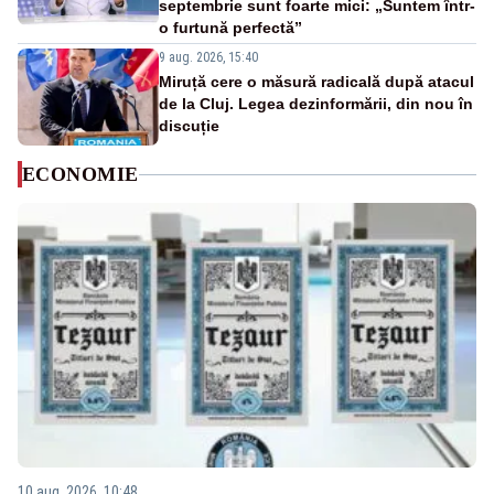
septembrie sunt foarte mici: „Suntem într-
o furtună perfectă”
9 aug. 2026, 15:40
Miruță cere o măsură radicală după atacul
de la Cluj. Legea dezinformării, din nou în
discuție
ECONOMIE
10 aug. 2026, 10:48