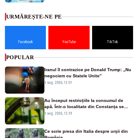
URMĂREȘTE-NE PE
Facebook
YouTube
TikTok
POPULAR
Iranul îl contrazice pe Donald Trump: „Nu
negociem cu Statele Unite”
3 aug. 2026, 12:01
Au început restricțiile la consumul de
apă. Într-o localitate din Constanța se
oprește alimentarea pe timpul nopții
3 aug. 2026, 12:39
Ce scrie presa din Italia despre urșii din
România