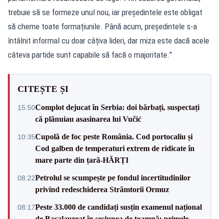
trebuie să se formeze unul nou, iar președintele este obligat
să cheme toate formațiunile. Până acum, președintele s-a
întâlnit informal cu doar câțiva lideri, dar miza este dacă acele
câteva partide sunt capabile să facă o majoritate.”
CITEȘTE ȘI
Complot dejucat în Serbia: doi bărbați, suspectați
15:50
că plănuiau asasinarea lui Vučić
Cupolă de foc peste România. Cod portocaliu și
10:35
Cod galben de temperaturi extrem de ridicate în
mare parte din țară-HĂRȚI
Petrolul se scumpește pe fondul incertitudinilor
08:22
privind redeschiderea Strâmtorii Ormuz
Peste 33.000 de candidați susțin examenul național
08:17
de Bacalaureat în sesiunea de toamnă: primele