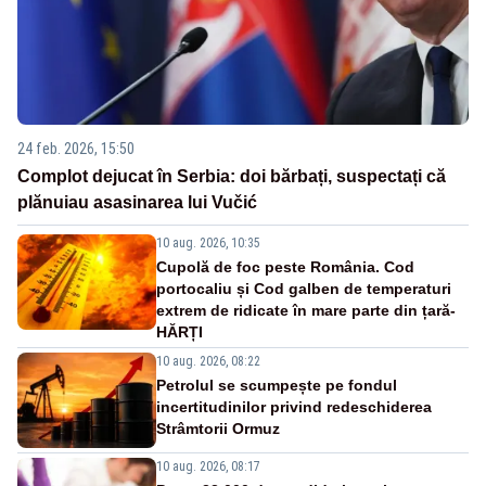
24 feb. 2026, 15:50
Complot dejucat în Serbia: doi bărbați, suspectați că
plănuiau asasinarea lui Vučić
10 aug. 2026, 10:35
Cupolă de foc peste România. Cod
portocaliu și Cod galben de temperaturi
extrem de ridicate în mare parte din țară-
HĂRȚI
10 aug. 2026, 08:22
Petrolul se scumpește pe fondul
incertitudinilor privind redeschiderea
Strâmtorii Ormuz
10 aug. 2026, 08:17