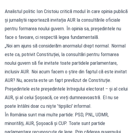
Analistul politic Ion Cristoiu critică modul în care opinia publică
și jurnaliștii raportează invitația AUR la consultările oficiale
pentru formarea noului guvern. În opinia sa, președintele nu
face o favoare, ci respectă legea fundamentală.
„Noi am ajuns să considerăm anormalul drept normal. Normal
este ca, potrivit Constituției, la consultări pentru formarea
noului guvern să fie invitate toate partidele parlamentare,
inclusiv AUR. Noi acum facem o știre din faptul că este invitat
AUR? Nu, acesta este un fapt prevăzut de Constituție.
Președintele este președintele întregului electorat – și al celui
AUR, și al celui Șoșoacă, ce vreți dumneavoastră. El nu se
poate întâlni doar cu niște 'tipșilici' informal.
În România sunt mai multe partide: PSD, PNL, UDMR,
minorități, AUR, Șoșoacă și CUP. Toate sunt partide
parlamentare recunoscute de lege. Prin căderea guvernului,