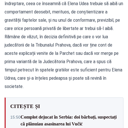
îndreptare, ceea ce înseamnă că Elena Udea trebuie să aibă un
comportament deosebit, merituos, de conștientizare a
gravității faptelor sale, și nu unul de conformare, previzibil, pe
care orice persoană privată de libertate ar trebui să-l aibă.
Rămâne de văzut, în decizia definitivă pe care o vor lua
judecătorii de la Tribunalul Prahova, dacă vor ține cont de
aceste explicații venite de la Parchet sau dacă vor merge pe
prima variantă de la Judecătoria Prahova, care a spus că
timpul petrecut în spatele gratiilor este suficient pentru Elena
Udrea, care și-a înțeles pedeapsa și poate să revină în
societate.
CITEȘTE ȘI
Complot dejucat în Serbia: doi bărbați, suspectați
15:50
că plănuiau asasinarea lui Vučić