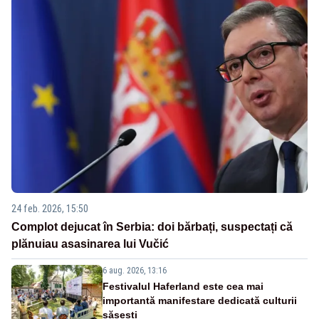
24 feb. 2026, 15:50
Complot dejucat în Serbia: doi bărbați, suspectați că
plănuiau asasinarea lui Vučić
6 aug. 2026, 13:16
Festivalul Haferland este cea mai
importantă manifestare dedicată culturii
săsești