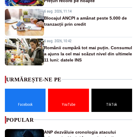
Prețuri record pe noapte
6 aug. 2026, 11:14
Blocajul ANCPI a amânat peste 5.000 de
tranzacții prin credit
6 aug. 2026, 10:42
Românii cumpără tot mai puțin. Consumul
a ajuns la cel mai scăzut nivel din ultimele
11 luni: datele INS
URMĂREȘTE-NE PE
Facebook
YouTube
TikTok
POPULAR
ANP dezvăluie cronologia atacului