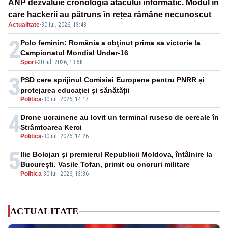
ANP dezvăluie cronologia atacului informatic. Modul în
care hackerii au pătruns în rețea rămâne necunoscut
Actualitate
·
30 iul. 2026, 13:48
2
Polo feminin: România a obţinut prima sa victorie la
Campionatul Mondial Under-16
Sport
-
30 iul. 2026, 13:58
3
PSD cere sprijinul Comisiei Europene pentru PNRR și
protejarea educației și sănătății
Politica
-
30 iul. 2026, 14:17
4
Drone ucrainene au lovit un terminal rusesc de cereale în
Strâmtoarea Kerci
Politica
-
30 iul. 2026, 14:26
5
Ilie Bolojan și premierul Republicii Moldova, întâlnire la
București. Vasile Tofan, primit cu onoruri militare
Politica
-
30 iul. 2026, 13:36
ACTUALITATE