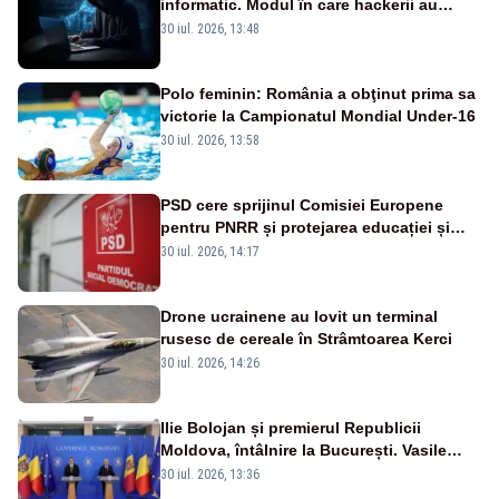
informatic. Modul în care hackerii au
pătruns în rețea rămâne necunoscut
30 iul. 2026, 13:48
Polo feminin: România a obţinut prima sa
victorie la Campionatul Mondial Under-16
30 iul. 2026, 13:58
PSD cere sprijinul Comisiei Europene
pentru PNRR și protejarea educației și
sănătății
30 iul. 2026, 14:17
Drone ucrainene au lovit un terminal
rusesc de cereale în Strâmtoarea Kerci
30 iul. 2026, 14:26
Ilie Bolojan și premierul Republicii
Moldova, întâlnire la București. Vasile
Tofan, primit cu onoruri militare
30 iul. 2026, 13:36