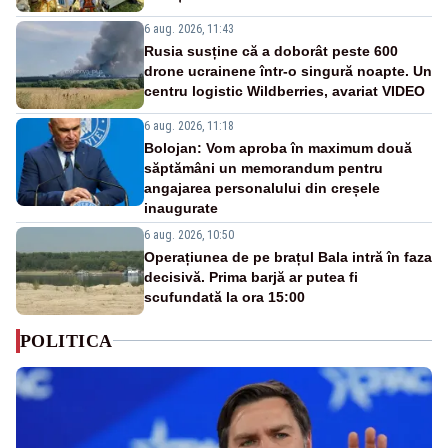
6 aug. 2026, 11:43
Rusia susține că a doborât peste 600
drone ucrainene într-o singură noapte. Un
centru logistic Wildberries, avariat VIDEO
6 aug. 2026, 11:18
Bolojan: Vom aproba în maximum două
săptămâni un memorandum pentru
angajarea personalului din creșele
inaugurate
6 aug. 2026, 10:50
Operațiunea de pe brațul Bala intră în faza
decisivă. Prima barjă ar putea fi
scufundată la ora 15:00
POLITICA