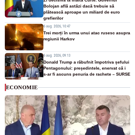
Zi decisivă la Înalta Curte. Guvernul
Bolojan află astăzi dacă trebuie să
plătească aproape un miliard de euro
grefierilor
6 aug. 2026, 10:47
Trei morți în urma unui atac rusesc asupra
regiunii Harkov
6 aug. 2026, 09:13
Donald Trump a răbufnit împotriva șefului
Pentagonului: președintele, enervat că i
s-ar fi ascuns penuria de rachete – SURSE
ECONOMIE