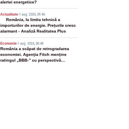
alertei energetice?
4
Actualitate
-
1 aug. 2026, 09:46
România, la limita tehnică a
importurilor de energie. Prețurile cresc
alarmant - Analiză Realitatea Plus
5
Economie
-
1 aug. 2026, 06:48
România a scăpat de retrogradarea
economiei. Agenția Fitch menține
ratingul „BBB-” cu perspectivă
negativă