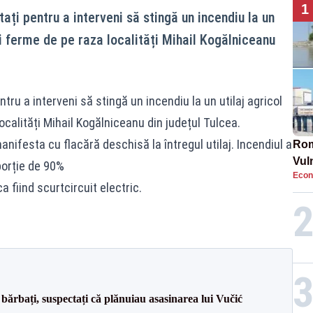
1
tați pentru a interveni să stingă un incendiu la un
ei ferme de pe raza localități Mihail Kogălniceanu
ntru a interveni să stingă un incendiu la un utilaj agricol
ocalități Mihail Kogălniceanu din județul Tulcea.
anifesta cu flacără deschisă la întregul utilaj. Incendiul a
Rom
Vul
oporție de 90%
Econ
pun
 fiind scurtcircuit electric.
cun
bărbați, suspectați că plănuiau asasinarea lui Vučić