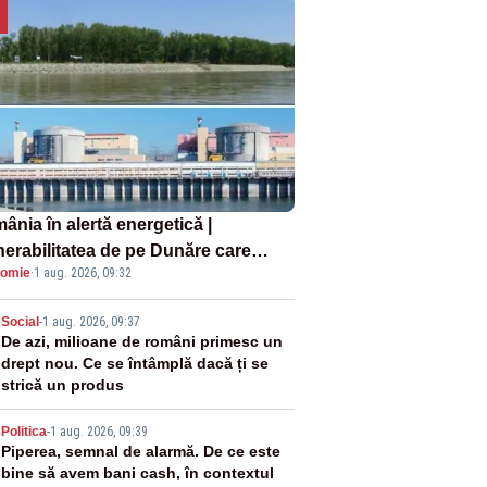
ânia în alertă energetică |
nerabilitatea de pe Dunăre care
omie
·
1 aug. 2026, 09:32
e în pericol Centrala Cernavodă era
oscută de pe vremea lui Ceaușescu
2
Social
-
1 aug. 2026, 09:37
De azi, milioane de români primesc un
drept nou. Ce se întâmplă dacă ți se
strică un produs
3
Politica
-
1 aug. 2026, 09:39
Piperea, semnal de alarmă. De ce este
bine să avem bani cash, în contextul