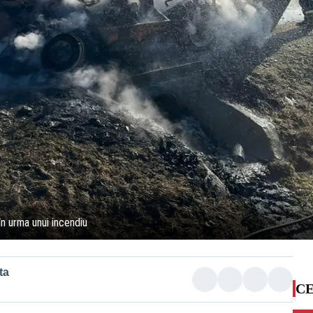
în urma unui incendiu
ta
CE