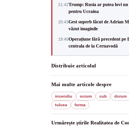
Trump: Rusia ar putea lovi un
21:42
pentru Ucraina
Gest superb făcut de Adrian Mu
20:43
văzut imaginile
Operațiune fără precedent pe 
19:45
centrala de la Cernavodă
Distribuie articolul
Mai multe articole despre
incendiu
scrum
cub
dcrum
tulcea
ferma
Urmărește știrile Realitatea de Co