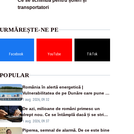
Ce se schimbă pentru șoferi și
transportatori
URMĂREȘTE-NE PE
Facebook
YouTube
TikTok
POPULAR
România în alertă energetică |
Vulnerabilitatea de pe Dunăre care pune în
pericol Centrala Cernavodă era cunoscută
1 aug. 2026, 09:32
de pe vremea lui Ceaușescu
De azi, milioane de români primesc un
drept nou. Ce se întâmplă dacă ți se strică
un produs
1 aug. 2026, 09:37
Piperea, semnal de alarmă. De ce este bine