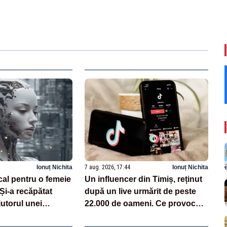
Ionuț Nichita
7 aug. 2026, 17:44
Ionuț Nichita
cal pentru o femeie
Un influencer din Timiș, reținut
 Și-a recăpătat
după un live urmărit de peste
utorul unei
22.000 de oameni. Ce provocări
zate pe AI
făcea pe TikTok