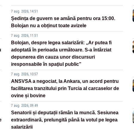
7 aug. 2026, 14:51
Ședința de guvern se amână pentru ora 15:00.
Bolojan nu a obținut toate avizele
7 aug. 2026, 11:51
Bolojan, despre legea salarizării: „Ar putea fi
u
adoptată în perioada următoare. S-a întârziat
depunerea din cauza unor discursuri
iresponsabile în spaţiul public”
7 aug. 2026, 10:57
ANSVSA a negociat, la Ankara, un acord pentru
facilitarea tranzitului prin Turcia al carcaselor de
ovine și bovine
7 aug. 2026, 09:49
Senatorii și deputații rămân la muncă. Sesiunea
e
extraordinară, prelungită până la votul pe legea
salarizării