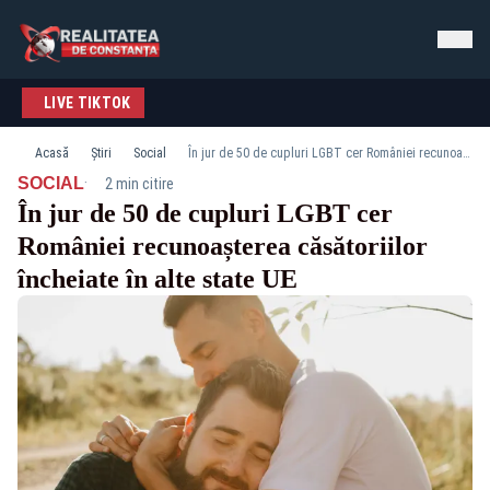
LIVE TIKTOK
Acasă
Știri
Social
În jur de 50 de cupluri LGBT cer României recunoașterea căsătoriilor încheiate în alte state UE
·
SOCIAL
2 min citire
În jur de 50 de cupluri LGBT cer
României recunoașterea căsătoriilor
încheiate în alte state UE