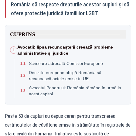
România să respecte drepturile acestor cupluri și să
ofere protecție juridică familiilor LGBT.
CUPRINS
Avocații: lipsa recunoașterii creează probleme
1
administrative și juridice
Scrisoare adresată Comisiei Europene
1.1
Deciziile europene obligă România să
1.2
recunoască actele emise în UE
Avocatul Poporului: România rămâne în urmă la
1.3
acest capitol
Peste 50 de cupluri au depus cereri pentru transcrierea
certificatelor de căsătorie emise în străinătate în registrele de
stare civilă din România. Inițiativa este susținută de