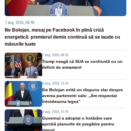
7 aug. 2026, 08:40
Ilie Bolojan, mesaj pe Facebook în plină criză
energetică: premierul demis continuă să se laude cu
măsurile luate
7 aug. 2026, 08:03
Trump neagă că SUA se confruntă cu un
deficit de armament
6 aug. 2026, 16:34
Ilie Bolojan evită un răspuns clar despre
averea partenerei sale: „Am respectat
întotdeauna legea”
6 aug. 2026, 15:39
Guvernul a adoptat o hotărâre care
aprobă planurile de pregătire pentru
riscuri