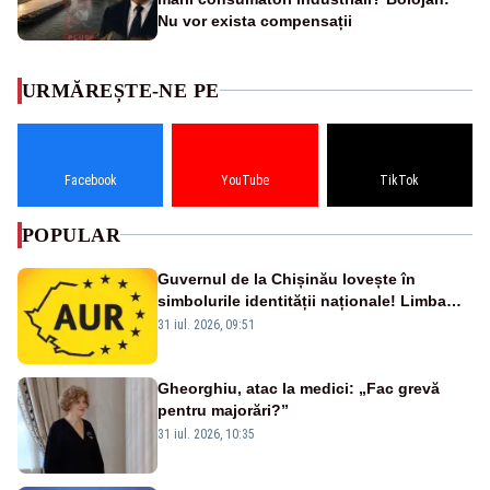
Nu vor exista compensații
URMĂREȘTE-NE PE
Facebook
YouTube
TikTok
POPULAR
Guvernul de la Chișinău lovește în
simbolurile identității naționale! Limba
română nu se economisește! Limba
31 iul. 2026, 09:51
română se sărbătorește!
Gheorghiu, atac la medici: „Fac grevă
pentru majorări?”
31 iul. 2026, 10:35