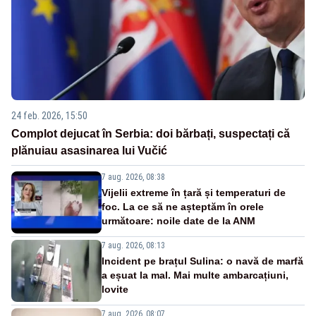
24 feb. 2026, 15:50
Complot dejucat în Serbia: doi bărbați, suspectați că
plănuiau asasinarea lui Vučić
7 aug. 2026, 08:38
Vijelii extreme în țară și temperaturi de
foc. La ce să ne așteptăm în orele
următoare: noile date de la ANM
7 aug. 2026, 08:13
Incident pe brațul Sulina: o navă de marfă
a eșuat la mal. Mai multe ambarcațiuni,
lovite
7 aug. 2026, 08:07