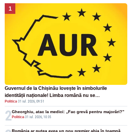
1
Guvernul de la Chișinău lovește în simbolurile
identității naționale! Limba română nu se
Politica
·
31 iul. 2026, 09:51
economisește! Limba română se sărbătorește!
2
Gheorghiu, atac la medici: „Fac grevă pentru majorări?”
Politica
-
31 iul. 2026, 10:35
România ar putea avea un nou premier abia în toamnă