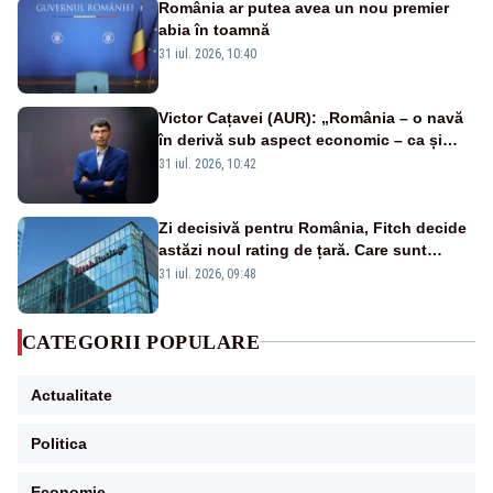
România ar putea avea un nou premier
abia în toamnă
31 iul. 2026, 10:40
Victor Cațavei (AUR): „România – o navă
în derivă sub aspect economic – ca și
rezultat al guvernărilor din ultimii 36 de
31 iul. 2026, 10:42
ani”
Zi decisivă pentru România, Fitch decide
astăzi noul rating de țară. Care sunt
efectele retrogradării la categoria „junk”
31 iul. 2026, 09:48
CATEGORII POPULARE
Actualitate
Politica
Economie