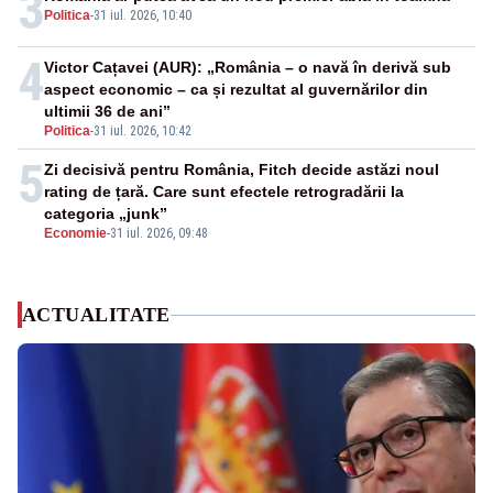
3
Politica
-
31 iul. 2026, 10:40
4
Victor Cațavei (AUR): „România – o navă în derivă sub
aspect economic – ca și rezultat al guvernărilor din
ultimii 36 de ani”
Politica
-
31 iul. 2026, 10:42
5
Zi decisivă pentru România, Fitch decide astăzi noul
rating de țară. Care sunt efectele retrogradării la
categoria „junk”
Economie
-
31 iul. 2026, 09:48
ACTUALITATE