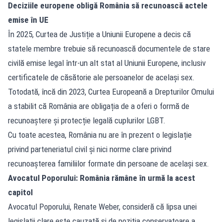
Deciziile europene obligă România să recunoască actele
emise în UE
În 2025, Curtea de Justiție a Uniunii Europene a decis că
statele membre trebuie să recunoască documentele de stare
civilă emise legal într-un alt stat al Uniunii Europene, inclusiv
certificatele de căsătorie ale persoanelor de același sex.
Totodată, încă din 2023, Curtea Europeană a Drepturilor Omului
a stabilit că România are obligația de a oferi o formă de
recunoaștere și protecție legală cuplurilor LGBT.
Cu toate acestea, România nu are în prezent o legislație
privind parteneriatul civil și nici norme clare privind
recunoașterea familiilor formate din persoane de același sex.
Avocatul Poporului: România rămâne în urmă la acest
capitol
Avocatul Poporului, Renate Weber, consideră că lipsa unei
legislații clare este cauzată și de poziția conservatoare a