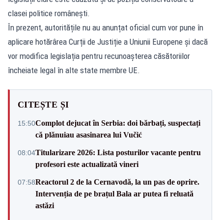
clasei politice românești.
În prezent, autoritățile nu au anunțat oficial cum vor pune în
aplicare hotărârea Curții de Justiție a Uniunii Europene și dacă
vor modifica legislația pentru recunoașterea căsătoriilor
încheiate legal în alte state membre UE.
CITEȘTE ȘI
Complot dejucat în Serbia: doi bărbați, suspectați
15:50
că plănuiau asasinarea lui Vučić
Titularizare 2026: Lista posturilor vacante pentru
08:04
profesori este actualizată vineri
Reactorul 2 de la Cernavodă, la un pas de oprire.
07:58
Intervenția de pe brațul Bala ar putea fi reluată
astăzi