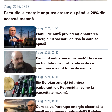
7 aug. 2026, 07:53
Facturile la energie ar putea crește cu până la 20% din
această toamnă
7 aug. 2026, 07:50
Planul de criză privind raționalizarea
energiei: 9 scenarii de risc în care se
aplică
7 aug. 2026, 07:45
Declinul industriei românești: De ce se
închid fabricile profitabile și de ce
continuă exodul forței de muncă
6 aug. 2026, 17:38
Ilie Bolojan anunță ieftinirea
carburanților: Petromidia revine la
capacitate maximă
6 aug. 2026, 15:36
Cum se va întrerupe energia electrică la
marii consumatori industriali? Bolojan: