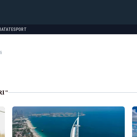
NATATE
SPORT
i
RI"