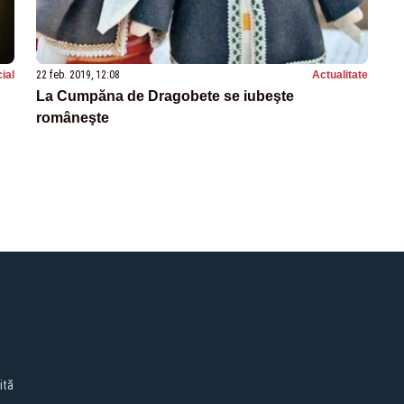
ial
22 feb. 2019, 12:08
Actualitate
La Cumpăna de Dragobete se iubeşte
româneşte
ită