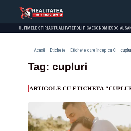
ULTIMELE ȘTIRI
ACTUALITATE
POLITICA
ECONOMIE
SOCIAL
SA
Acasă
Etichete
Etichete care încep cu C
cuplur
Tag: cupluri
ARTICOLE CU ETICHETA "CUPLU