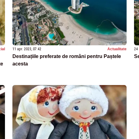
ial
11 apr. 2023, 07:42
Actualitate
24 
Destinațiile preferate de români pentru Paștele
Se
te
acesta