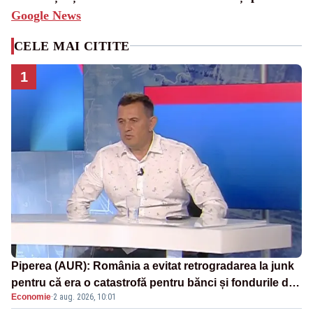
Google News
CELE MAI CITITE
1
Piperea (AUR): România a evitat retrogradarea la junk
pentru că era o catastrofă pentru bănci și fondurile de
Economie
·
2 aug. 2026, 10:01
pensii