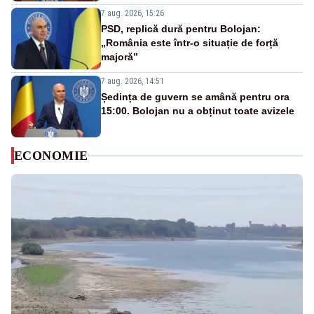
7 aug. 2026, 15:26
PSD, replică dură pentru Bolojan:
„România este într-o situație de forță
majoră”
7 aug. 2026, 14:51
Ședința de guvern se amână pentru ora
15:00. Bolojan nu a obținut toate avizele
ECONOMIE