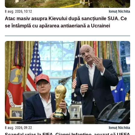
8 aug. 2026, 10:12
Ionuț Nichita
Atac masiv asupra Kievului după sancțiunile SUA. Ce
se întâmplă cu apărarea antiaeriană a Ucrainei
8 aug. 2026, 09:22
Ionuț Nichita
Scandal uriaș la FIFA. Gianni Infantino, acuzat că UEFA