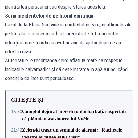
identitatea persoanei sau despre starea acesteia.
Seria incidentelor de pe litoral continuă
Cazul de la Eforie Sud vine în contextul în care, în ultimele zile,
pe litoralul românesc au fost înregistrate tot mai multe
situații în care turiștii au avut nevoie de ajutor după ce au
intrat în mare.
Autoritățile le recomandă celor aflați la mare să respecte
indicațiile salvamarilor și să evite intrarea în apă atunci când
condițiile de înot sunt periculoase.
CITEȘTE ȘI
Complot dejucat în Serbia: doi bărbați, suspectați
15:50
că plănuiau asasinarea lui Vučić
Zelenski trage un semnal de alarmă: „Rachetele
21:42
voastre ar putea salva vieți”