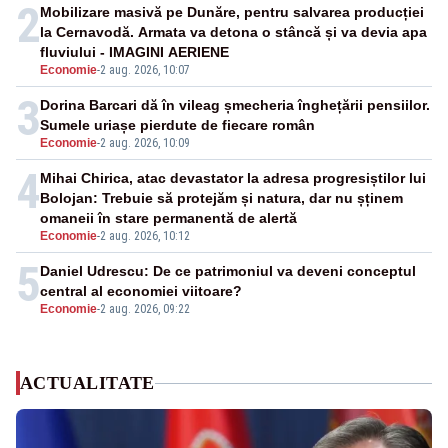
2
Mobilizare masivă pe Dunăre, pentru salvarea producției
la Cernavodă. Armata va detona o stâncă și va devia apa
fluviului - IMAGINI AERIENE
Economie
-
2 aug. 2026, 10:07
3
Dorina Barcari dă în vileag șmecheria înghețării pensiilor.
Sumele uriașe pierdute de fiecare român
Economie
-
2 aug. 2026, 10:09
4
Mihai Chirica, atac devastator la adresa progresiștilor lui
Bolojan: Trebuie să protejăm și natura, dar nu șținem
omaneii în stare permanentă de alertă
Economie
-
2 aug. 2026, 10:12
5
Daniel Udrescu: De ce patrimoniul va deveni conceptul
central al economiei viitoare?
Economie
-
2 aug. 2026, 09:22
ACTUALITATE