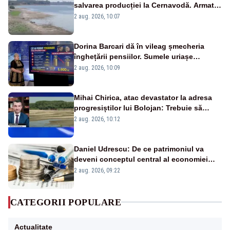
salvarea producției la Cernavodă. Armata
va detona o stâncă și va devia apa
2 aug. 2026, 10:07
fluviului - IMAGINI AERIENE
Dorina Barcari dă în vileag șmecheria
înghețării pensiilor. Sumele uriașe
pierdute de fiecare român
2 aug. 2026, 10:09
Mihai Chirica, atac devastator la adresa
progresiștilor lui Bolojan: Trebuie să
protejăm și natura, dar nu șținem omaneii
2 aug. 2026, 10:12
în stare permanentă de alertă
Daniel Udrescu: De ce patrimoniul va
deveni conceptul central al economiei
viitoare?
2 aug. 2026, 09:22
CATEGORII POPULARE
Actualitate