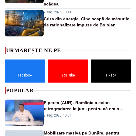
scădea
7 aug. 2026, 10:43
Criza din energie. Cine scapă de măsurile
de raționalizare impuse de Bolojan
URMĂREȘTE-NE PE
Facebook
YouTube
TikTok
POPULAR
Piperea (AUR): România a evitat
retrogradarea la junk pentru că era o
catastrofă pentru bănci și fondurile de
2 aug. 2026, 10:01
pensii
Mobilizare masivă pe Dunăre, pentru