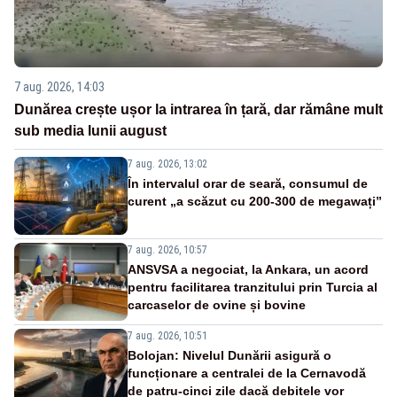
7 aug. 2026, 14:03
Dunărea crește ușor la intrarea în țară, dar rămâne mult
sub media lunii august
7 aug. 2026, 13:02
În intervalul orar de seară, consumul de
curent „a scăzut cu 200-300 de megawați”
7 aug. 2026, 10:57
ANSVSA a negociat, la Ankara, un acord
pentru facilitarea tranzitului prin Turcia al
carcaselor de ovine și bovine
7 aug. 2026, 10:51
Bolojan: Nivelul Dunării asigură o
funcționare a centralei de la Cernavodă
de patru-cinci zile dacă debitele vor