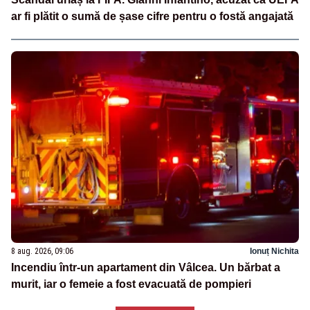
ar fi plătit o sumă de șase cifre pentru o fostă angajată
8 aug. 2026, 09:06
Ionuț Nichita
Incendiu într-un apartament din Vâlcea. Un bărbat a
murit, iar o femeie a fost evacuată de pompieri