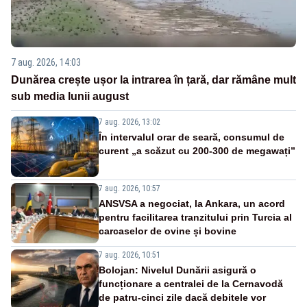
7 aug. 2026, 14:03
Dunărea crește ușor la intrarea în țară, dar rămâne mult
sub media lunii august
7 aug. 2026, 13:02
În intervalul orar de seară, consumul de
curent „a scăzut cu 200-300 de megawați”
7 aug. 2026, 10:57
ANSVSA a negociat, la Ankara, un acord
pentru facilitarea tranzitului prin Turcia al
carcaselor de ovine și bovine
7 aug. 2026, 10:51
Bolojan: Nivelul Dunării asigură o
funcționare a centralei de la Cernavodă
de patru-cinci zile dacă debitele vor