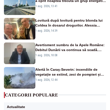
a oprit noaptea trecută un grup energetic
de la Rovinari
1 aug. 2026, 13:41
Lovitură după lovitură pentru blonda lui
Coldea în dosarul drogurilor. Alessia
Păcuraru explică decizia magistraților
1 aug. 2026, 14:39
Avertisment sumbru de la Apele Române:
Debitul Dunării va continua să scadă.
Cernavodă s-ar putea închide în 4 zile
1 aug. 2026, 18:08
Alertă în Caraș-Severin: incendiile de
vegetație se extind, zeci de pompieri și
silvicultori se luptă cu flăcările - VIDEO
1 aug. 2026, 12:44
CATEGORII POPULARE
Actualitate