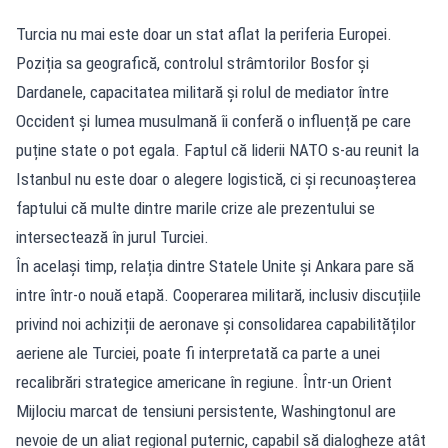
Turcia nu mai este doar un stat aflat la periferia Europei.
Poziția sa geografică, controlul strâmtorilor Bosfor și
Dardanele, capacitatea militară și rolul de mediator între
Occident și lumea musulmană îi conferă o influență pe care
puține state o pot egala. Faptul că liderii NATO s-au reunit la
Istanbul nu este doar o alegere logistică, ci și recunoașterea
faptului că multe dintre marile crize ale prezentului se
intersectează în jurul Turciei.
În același timp, relația dintre Statele Unite și Ankara pare să
intre într-o nouă etapă. Cooperarea militară, inclusiv discuțiile
privind noi achiziții de aeronave și consolidarea capabilităților
aeriene ale Turciei, poate fi interpretată ca parte a unei
recalibrări strategice americane în regiune. Într-un Orient
Mijlociu marcat de tensiuni persistente, Washingtonul are
nevoie de un aliat regional puternic, capabil să dialogheze atât