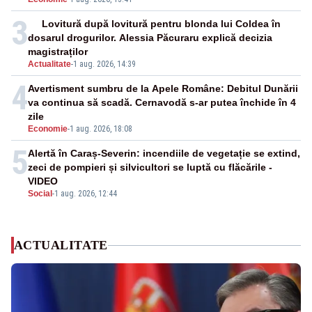
3
Lovitură după lovitură pentru blonda lui Coldea în
dosarul drogurilor. Alessia Păcuraru explică decizia
magistraților
Actualitate
-
1 aug. 2026, 14:39
4
Avertisment sumbru de la Apele Române: Debitul Dunării
va continua să scadă. Cernavodă s-ar putea închide în 4
zile
Economie
-
1 aug. 2026, 18:08
5
Alertă în Caraș-Severin: incendiile de vegetație se extind,
zeci de pompieri și silvicultori se luptă cu flăcările -
VIDEO
Social
-
1 aug. 2026, 12:44
ACTUALITATE