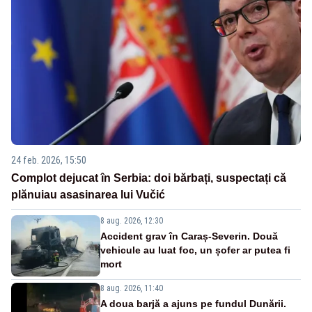
24 feb. 2026, 15:50
Complot dejucat în Serbia: doi bărbați, suspectați că
plănuiau asasinarea lui Vučić
8 aug. 2026, 12:30
Accident grav în Caraș-Severin. Două
vehicule au luat foc, un șofer ar putea fi
mort
8 aug. 2026, 11:40
A doua barjă a ajuns pe fundul Dunării.