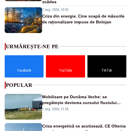
scădea
7 aug. 2026, 10:43
Criza din energie. Cine scapă de măsurile
de raționalizare impuse de Bolojan
URMĂREȘTE-NE PE
Facebook
YouTube
TikTok
POPULAR
Mobilizare pe Dunărea Veche: se
pregătește devierea cursului fluviului
către Cernavodă – VIDEO
1 aug. 2026, 13:38
Criza energetică se acutizează. CE Oltenia