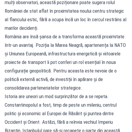
mulți observatori, această poziționare poate sugera rolul
României de stat aflat în proximitatea noului centru strategic
al flancului estic, fără a ocupa încă un loc în cercul restrâns al
marilor decidenți.
România are însă șansa de a transforma această proximitate
într-un avantaj. Poziția la Marea Neagră, apartenența la NATO
și Uniunea Europeană, infrastructura energetică și viitoarele
proiecte de transport îi pot conferi un rol esențial în noua
configurație geopolitică. Pentru aceasta este nevoie de o
politică externă activă, de investiții în apărare și de
consolidarea parteneriatelor strategice.
Istoria are uneori un mod surprinzător de a se repeta.
Constantinopolul a fost, timp de peste un mileniu, centrul
politic și economic al Europei de Răsărit și puntea dintre
Occident și Orient. Astăzi, fără a reînvia vechiul Imperiu
Bizantin, Istanbulul pare să-și recapete o parte din această