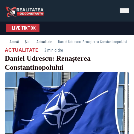
LIVE TIKTOK
Acasă
Știri
Actualitate
Daniel Udrescu: Renașterea Constantinopolului
·
ACTUALITATE
3 min citire
Daniel Udrescu: Renașterea
Constantinopolului