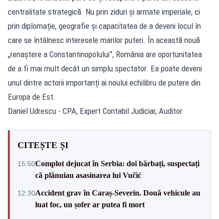
centralitate strategică. Nu prin ziduri și armate imperiale, ci
prin diplomație, geografie și capacitatea de a deveni locul în
care se întâlnesc interesele marilor puteri. În această nouă
„renaștere a Constantinopolului”, România are oportunitatea
de a fi mai mult decât un simplu spectator. Ea poate deveni
unul dintre actorii importanți ai noului echilibru de putere din
Europa de Est.
Daniel Udrescu - CPA, Expert Contabil Judiciar, Auditor
CITEȘTE ȘI
Complot dejucat în Serbia: doi bărbați, suspectați
15:50
că plănuiau asasinarea lui Vučić
Accident grav în Caraș-Severin. Două vehicule au
12:30
luat foc, un șofer ar putea fi mort