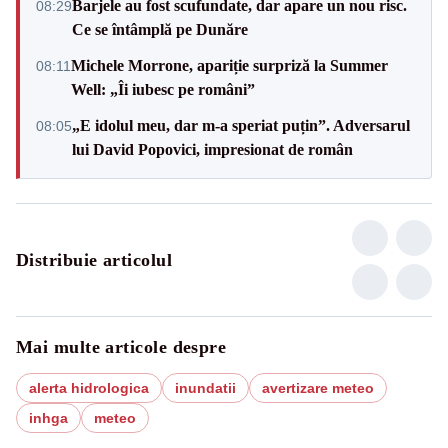
Barjele au fost scufundate, dar apare un nou risc.
08:29
Ce se întâmplă pe Dunăre
Michele Morrone, apariție surpriză la Summer
08:11
Well: „Îi iubesc pe români”
„E idolul meu, dar m-a speriat puțin”. Adversarul
08:05
lui David Popovici, impresionat de român
Distribuie articolul
Mai multe articole despre
alerta hidrologica
inundatii
avertizare meteo
inhga
meteo