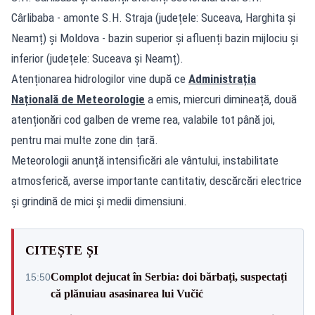
Cârlibaba - amonte S.H. Straja (județele: Suceava, Harghita și
Neamț) și Moldova - bazin superior și afluenți bazin mijlociu și
inferior (județele: Suceava și Neamț).
Atenționarea hidrologilor vine după ce
Administrația
Națională de Meteorologie
a emis, miercuri dimineață, două
atenționări cod galben de vreme rea, valabile tot până joi,
pentru mai multe zone din țară.
Meteorologii anunță intensificări ale vântului, instabilitate
atmosferică, averse importante cantitativ, descărcări electrice
și grindină de mici și medii dimensiuni.
CITEȘTE ȘI
Complot dejucat în Serbia: doi bărbați, suspectați
15:50
că plănuiau asasinarea lui Vučić