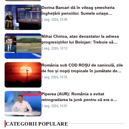
Dorina Barcari dă în vileag șmecheria
înghețării pensiilor. Sumele uriașe
pierdute de fiecare român
2 aug. 2026, 10:09
Mihai Chirica, atac devastator la adresa
progresiștilor lui Bolojan: Trebuie să
protejăm și natura, dar nu șținem omaneii
2 aug. 2026, 10:12
în stare permanentă de alertă
România sub COD ROȘU de caniculă, zile
de foc și nopți tropicale în jumătate de
țară
2 aug. 2026, 10:25
Piperea (AUR): România a evitat
retrogradarea la junk pentru că era o
catastrofă pentru bănci și fondurile de
2 aug. 2026, 10:01
pensii
CATEGORII POPULARE