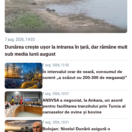
7 aug. 2026, 14:03
Dunărea crește ușor la intrarea în țară, dar rămâne mult
sub media lunii august
7 aug. 2026, 13:02
În intervalul orar de seară, consumul de
curent „a scăzut cu 200-300 de megawați”
7 aug. 2026, 10:57
ANSVSA a negociat, la Ankara, un acord
pentru facilitarea tranzitului prin Turcia al
carcaselor de ovine și bovine
7 aug. 2026, 10:51
Bolojan: Nivelul Dunării asigură o