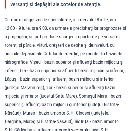
versanți și depășiri ale cotelor de atenție.
Conform prognozei de specialitate, în intervalul 8 iulie, ora
12:00 - 9 iulie, ora 9:00, ca urmare a precipitațiilor prognozate și
a propagării, se pot produce scurgeri importante pe versanți,
torenți și pâraie, viituri, creșteri de debite și de niveluri, cu
posibile depășiri ale Cotelor de atenție, pe râurile din bazinele
hidrografice: Vișeu - bazin superior și afluenți bazin mijlociu și
inferior, Iza - bazin superior și afluenți bazin mijlociu și inferior,
Lăpuș - bazin superior și afluenți bazin mijlociu și inferior
(județul Maramureș), Tur - bazin superior și afluenți bazin
mijlociu și inferior (județul Satu Mare), Someșul Mare - bazin
superior și afluenți bazin mijlociu și inferior (județul Bistrița-
Năsăud), Mureș - bazin amonte S.H. Glodeni (județele:
Harghita, Mureș și Bistrița-Năsăud), Bistrița - bazin amonte
S.H. Cârlibaba și afluenții aferenți sectorului aval S.H.