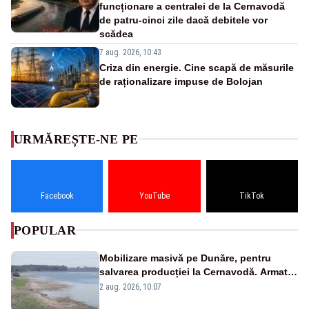
funcționare a centralei de la Cernavodă
de patru-cinci zile dacă debitele vor
scădea
7 aug. 2026, 10:43
Criza din energie. Cine scapă de măsurile
de raționalizare impuse de Bolojan
URMĂREȘTE-NE PE
Facebook
YouTube
TikTok
POPULAR
Mobilizare masivă pe Dunăre, pentru
salvarea producției la Cernavodă. Armata
va detona o stâncă și va devia apa
2 aug. 2026, 10:07
fluviului - IMAGINI AERIENE