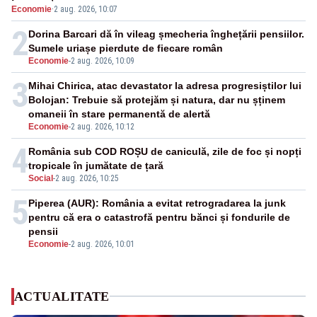
Economie
·
2 aug. 2026, 10:07
va devia apa fluviului - IMAGINI AERIENE
2
Dorina Barcari dă în vileag șmecheria înghețării pensiilor.
Sumele uriașe pierdute de fiecare român
Economie
-
2 aug. 2026, 10:09
3
Mihai Chirica, atac devastator la adresa progresiștilor lui
Bolojan: Trebuie să protejăm și natura, dar nu șținem
omaneii în stare permanentă de alertă
Economie
-
2 aug. 2026, 10:12
4
România sub COD ROȘU de caniculă, zile de foc și nopți
tropicale în jumătate de țară
Social
-
2 aug. 2026, 10:25
5
Piperea (AUR): România a evitat retrogradarea la junk
pentru că era o catastrofă pentru bănci și fondurile de
pensii
Economie
-
2 aug. 2026, 10:01
ACTUALITATE