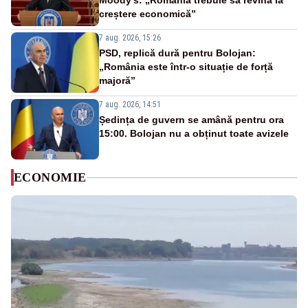
Moody’s: „România trebuie să revină la
creștere economică”
7 aug. 2026, 15:26
PSD, replică dură pentru Bolojan:
„România este într-o situație de forță
majoră”
7 aug. 2026, 14:51
Ședința de guvern se amână pentru ora
15:00. Bolojan nu a obținut toate avizele
ECONOMIE