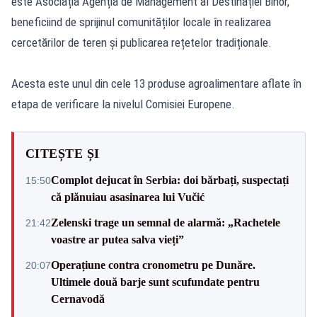
este Asociația Agenția de Management al Destinației Bihor,
beneficiind de sprijinul comunităților locale în realizarea
cercetărilor de teren și publicarea rețetelor tradiționale.
Acesta este unul din cele 13 produse agroalimentare aflate în
etapa de verificare la nivelul Comisiei Europene.
CITEȘTE ȘI
Complot dejucat în Serbia: doi bărbați, suspectați
15:50
că plănuiau asasinarea lui Vučić
Zelenski trage un semnal de alarmă: „Rachetele
21:42
voastre ar putea salva vieți”
Operațiune contra cronometru pe Dunăre.
20:07
Ultimele două barje sunt scufundate pentru
Cernavodă