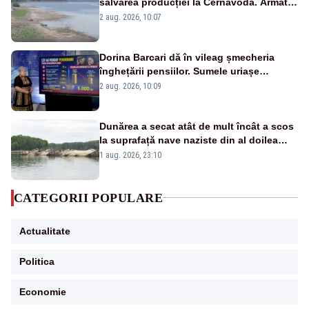
salvarea producției la Cernavodă. Armata
va detona o stâncă și va devia apa
2 aug. 2026, 10:07
fluviului - IMAGINI AERIENE
Dorina Barcari dă în vileag șmecheria
înghețării pensiilor. Sumele uriașe
pierdute de fiecare român
2 aug. 2026, 10:09
Dunărea a secat atât de mult încât a scos
la suprafață nave naziste din al doilea
război mondial
1 aug. 2026, 23:10
CATEGORII POPULARE
Actualitate
Politica
Economie