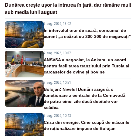
Dunărea crește ușor la intrarea în țară, dar rămâne mult
sub media lunii august
7 aug. 2026, 13:02
În intervalul orar de seară, consumul de
curent „a scăzut cu 200-300 de megawați”
7 aug. 2026, 10:57
ANSVSA a negociat, la Ankara, un acord
pentru facilitarea tranzitului prin Turcia al
carcaselor de ovine și bovine
7 aug. 2026, 10:51
Bolojan: Nivelul Dunării asigură o
funcționare a centralei de la Cernavodă
de patru-cinci zile dacă debitele vor
scădea
7 aug. 2026, 10:43
Criza din energie. Cine scapă de măsurile
de raționalizare impuse de Bolojan