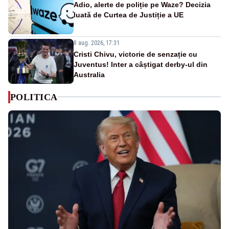
Adio, alerte de poliție pe Waze? Decizia
luată de Curtea de Justiție a UE
8 aug. 2026, 17:31
Cristi Chivu, victorie de senzație cu
Juventus! Inter a câștigat derby-ul din
Australia
POLITICA