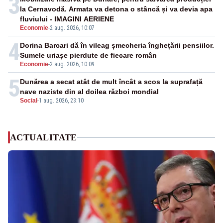
3
la Cernavodă. Armata va detona o stâncă și va devia apa
fluviului - IMAGINI AERIENE
Economie
-
2 aug. 2026, 10:07
4
Dorina Barcari dă în vileag șmecheria înghețării pensiilor.
Sumele uriașe pierdute de fiecare român
Economie
-
2 aug. 2026, 10:09
5
Dunărea a secat atât de mult încât a scos la suprafață
nave naziste din al doilea război mondial
Social
-
1 aug. 2026, 23:10
ACTUALITATE