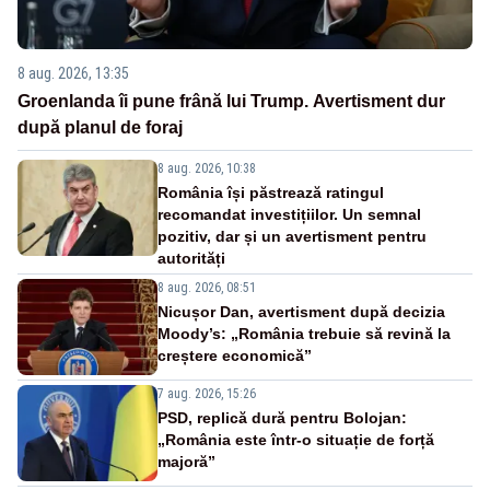
8 aug. 2026, 13:35
Groenlanda îi pune frână lui Trump. Avertisment dur
după planul de foraj
8 aug. 2026, 10:38
România își păstrează ratingul
recomandat investițiilor. Un semnal
pozitiv, dar și un avertisment pentru
autorități
8 aug. 2026, 08:51
Nicușor Dan, avertisment după decizia
Moody’s: „România trebuie să revină la
creștere economică”
7 aug. 2026, 15:26
PSD, replică dură pentru Bolojan:
„România este într-o situație de forță
majoră”