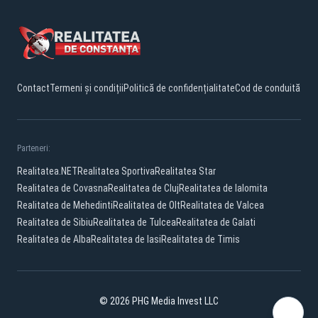
Contact
Termeni și condiții
Politică de confidențialitate
Cod de conduită
Parteneri:
Realitatea.NET
Realitatea Sportiva
Realitatea Star
Realitatea de Covasna
Realitatea de Cluj
Realitatea de Ialomita
Realitatea de Mehedinti
Realitatea de Olt
Realitatea de Valcea
Realitatea de Sibiu
Realitatea de Tulcea
Realitatea de Galati
Realitatea de Alba
Realitatea de Iasi
Realitatea de Timis
© 2026 PHG Media Invest LLC
Facebook
YouTube
TikTok