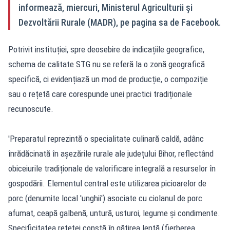
informează, miercuri, Ministerul Agriculturii și
Dezvoltării Rurale (MADR), pe pagina sa de Facebook.
Potrivit instituției, spre deosebire de indicațiile geografice,
schema de calitate STG nu se referă la o zonă geografică
specifică, ci evidențiază un mod de producție, o compoziție
sau o rețetă care corespunde unei practici tradiționale
recunoscute.
'Preparatul reprezintă o specialitate culinară caldă, adânc
înrădăcinată în așezările rurale ale județului Bihor, reflectând
obiceiurile tradiționale de valorificare integrală a resurselor în
gospodării. Elementul central este utilizarea picioarelor de
porc (denumite local 'unghii') asociate cu ciolanul de porc
afumat, ceapă galbenă, untură, usturoi, legume și condimente.
Specificitatea rețetei constă în gătirea lentă (fierberea