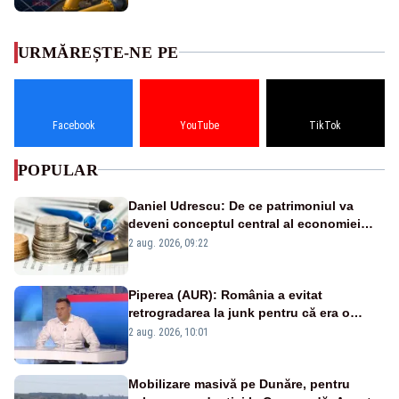
URMĂREȘTE-NE PE
Facebook
YouTube
TikTok
POPULAR
Daniel Udrescu: De ce patrimoniul va
deveni conceptul central al economiei
viitoare?
2 aug. 2026, 09:22
Piperea (AUR): România a evitat
retrogradarea la junk pentru că era o
catastrofă pentru bănci și fondurile de
2 aug. 2026, 10:01
pensii
Mobilizare masivă pe Dunăre, pentru