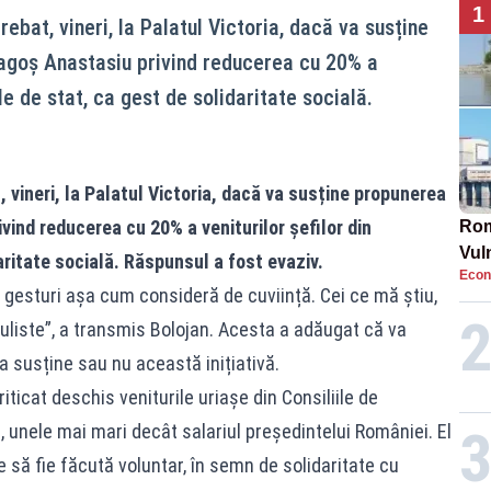
1
trebat, vineri, la Palatul Victoria, dacă va susține
agoș Anastasiu privind reducerea cu 20% a
le de stat, ca gest de solidaritate socială.
t, vineri, la Palatul Victoria, dacă va susține propunerea
vind reducerea cu 20% a veniturilor șefilor din
Rom
Vul
aritate socială. Răspunsul a fost evaziv.
Econ
pun
 gesturi așa cum consideră de cuviință. Cei ce mă știu,
cun
opuliste”, a transmis Bolojan. Acesta a adăugat că va
 susține sau nu această inițiativă.
iticat deschis veniturile uriașe din Consiliile de
, unele mai mari decât salariul președintelui României. El
să fie făcută voluntar, în semn de solidaritate cu