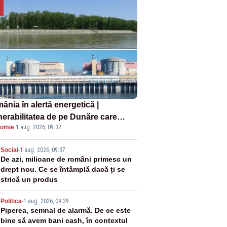
ânia în alertă energetică |
nerabilitatea de pe Dunăre care
omie
·
1 aug. 2026, 09:32
e în pericol Centrala Cernavodă era
oscută de pe vremea lui Ceaușescu
2
Social
-
1 aug. 2026, 09:37
De azi, milioane de români primesc un
drept nou. Ce se întâmplă dacă ți se
strică un produs
3
Politica
-
1 aug. 2026, 09:39
Piperea, semnal de alarmă. De ce este
bine să avem bani cash, în contextul