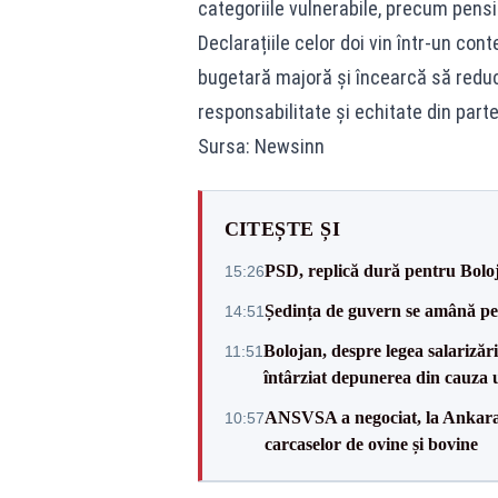
categoriile vulnerabile, precum pensi
Declarațiile celor doi vin într-un con
bugetară majoră și încearcă să reducă
responsabilitate și echitate din partea
Sursa: Newsinn
CITEȘTE ȘI
PSD, replică dură pentru Boloj
15:26
Ședința de guvern se amână pen
14:51
Bolojan, despre legea salarizăr
11:51
întârziat depunerea din cauza u
ANSVSA a negociat, la Ankara, 
10:57
carcaselor de ovine și bovine