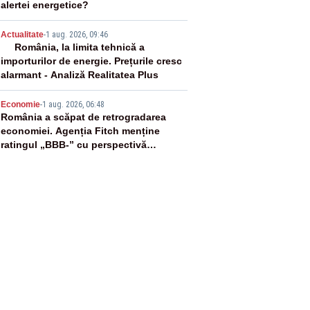
alertei energetice?
4
Actualitate
-
1 aug. 2026, 09:46
România, la limita tehnică a
importurilor de energie. Prețurile cresc
alarmant - Analiză Realitatea Plus
5
Economie
-
1 aug. 2026, 06:48
România a scăpat de retrogradarea
economiei. Agenția Fitch menține
ratingul „BBB-” cu perspectivă
negativă