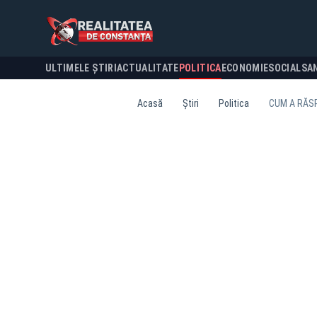
ULTIMELE ȘTIRI
ACTUALITATE
POLITICA
ECONOMIE
SOCIAL
SA
Acasă
Știri
Politica
CUM A RĂSP