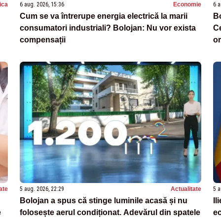
tica
6 aug. 2026, 15:36
Economie
6 a
Cum se va întrerupe energia electrică la marii
Bo
consumatori industriali? Bolojan: Nu vor exista
Ce
compensații
or
ate
5 aug. 2026, 22:29
Actualitate
5 a
Bolojan a spus că stinge luminile acasă și nu
Il
e
folosește aerul condiționat. Adevărul din spatele
ec