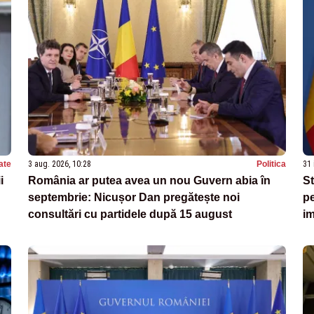
ate
3 aug. 2026, 10:28
Politica
31 
i
România ar putea avea un nou Guvern abia în
St
septembrie: Nicușor Dan pregătește noi
pe
consultări cu partidele după 15 august
im