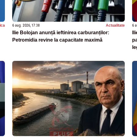
tica
6 aug. 2026, 17:38
Actualitate
6 a
Ilie Bolojan anunță ieftinirea carburanților:
Il
Petromidia revine la capacitate maximă
pa
l