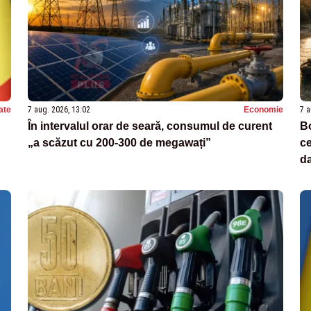
ate
7 aug. 2026, 13:02
Economie
7 a
În intervalul orar de seară, consumul de curent
Bo
„a scăzut cu 200-300 de megawați”
ce
da