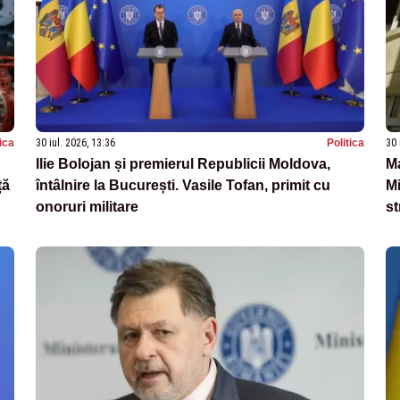
tica
30 iul. 2026, 13:36
Politica
30 
Ilie Bolojan și premierul Republicii Moldova,
Ma
ță
întâlnire la București. Vasile Tofan, primit cu
Mi
onoruri militare
st