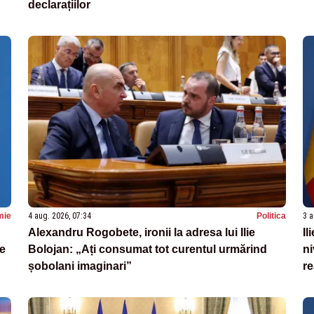
declarațiilor
mie
4 aug. 2026, 07:34
Politica
3 a
Alexandru Rogobete, ironii la adresa lui Ilie
Il
le
Bolojan: „Ați consumat tot curentul urmărind
ni
șobolani imaginari”
re