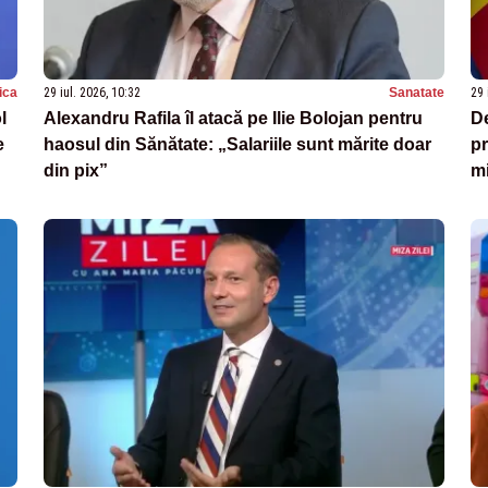
tica
29 iul. 2026, 10:32
Sanatate
29 
l
Alexandru Rafila îl atacă pe Ilie Bolojan pentru
De
e
haosul din Sănătate: „Salariile sunt mărite doar
pr
din pix”
m