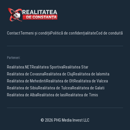
Contact
Termeni și condiții
Politică de confidențialitate
Cod de conduită
Parteneri:
Realitatea.NET
Realitatea Sportiva
Realitatea Star
Realitatea de Covasna
Realitatea de Cluj
Realitatea de Ialomita
Realitatea de Mehedinti
Realitatea de Olt
Realitatea de Valcea
Realitatea de Sibiu
Realitatea de Tulcea
Realitatea de Galati
Realitatea de Alba
Realitatea de Iasi
Realitatea de Timis
© 2026 PHG Media Invest LLC
Facebook
YouTube
TikTok