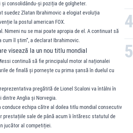
ui și consolidându-și poziția de golgheter.
ant suedez Zlatan Ibrahimovic a elogiat evoluția
rvenție la postul american FOX.
l. Nimeni nu se mai poate apropia de el. A continuat să
 cum îl știm”, a declarat Ibrahimovic.
are visează la un nou titlu mondial
essi continuă să fie principalul motor al naționalei
turile de finală și pornește cu prima șansă în duelul cu
eprezentativa pregătită de Lionel Scaloni va întâlni în
 dintre Anglia și Norvegia.
a conduce echipa către al doilea titlu mondial consecutiv
iar prestațiile sale de până acum îi întăresc statutul de
un jucător al competiției.