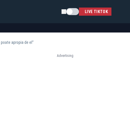
Schimba tema
LIVE TIKTOK
 poate apropia de el”
Advertising