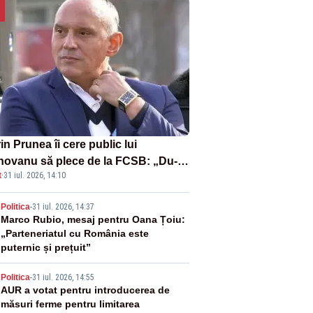
in Prunea îi cere public lui
novanu să plece de la FCSB: „Du-
t
·
31 iul. 2026, 14:10
nene, învârtindu-te!”
2
Politica
-
31 iul. 2026, 14:37
Marco Rubio, mesaj pentru Oana Țoiu:
„Parteneriatul cu România este
puternic și prețuit”
3
Politica
-
31 iul. 2026, 14:55
AUR a votat pentru introducerea de
măsuri ferme pentru limitarea