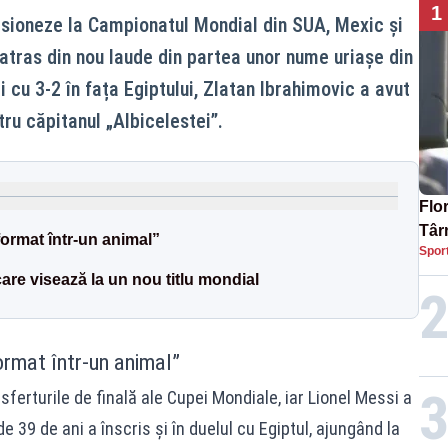
1
esioneze la Campionatul Mondial din SUA, Mexic și
 atras din nou laude din partea unor nume uriașe din
i cu 3-2 în fața Egiptului, Zlatan Ibrahimovic a avut
ru căpitanul „Albicelestei”.
Flor
Târ
format într-un animal”
Spor
te, 
care visează la un nou titlu mondial
ormat într-un animal”
 sferturile de finală ale Cupei Mondiale, iar Lionel Messi a
e 39 de ani a înscris și în duelul cu Egiptul, ajungând la