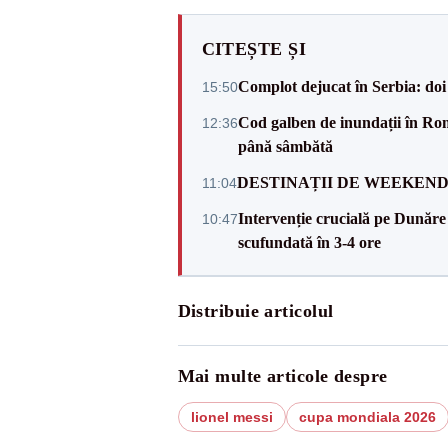
CITEȘTE ȘI
Complot dejucat în Serbia: doi 
15:50
Cod galben de inundații în Româ
12:36
până sâmbătă
DESTINAȚII DE WEEKEND: sfâr
11:04
Intervenție crucială pe Dunăr
10:47
scufundată în 3-4 ore
Distribuie articolul
Mai multe articole despre
lionel messi
cupa mondiala 2026