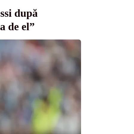
ssi după
a de el”