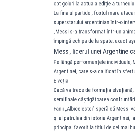
opt goluri la actuala ediție a turneul
La finalul partidei, fostul mare atac
superstarului argentinian într-o inte
„Messi s-a transformat într-un anima
împingă echipa de la spate, exact așa
Messi, liderul unei Argentine c
Pe lângă performanțele individuale, M
Argentinei, care s-a calificat în sfer
Elveția.
Dacă va trece de formația elvețiană, r
semifinale câștigătoarea confruntării
Fanii „Albicelestei” speră că Messi v
și al patrulea din istoria Argentinei, 
principal favorit la titlul de cel mai b