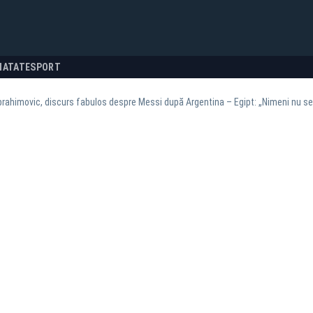
NATATE
SPORT
brahimovic, discurs fabulos despre Messi după Argentina – Egipt: „Nimeni nu se