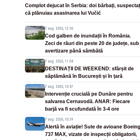
Complot dejucat în Serbia: doi bărbați, suspectaț
că plănuiau asasinarea lui Vučić
7 aug. 2026, 12:36
Cod galben de inundații în România.
Zeci de râuri din peste 20 de județe, sub
avertizare până sâmbătă
7 aug. 2026, 11:04
DESTINAȚII DE WEEKEND: sfârșit de
săptămână în București și în țară
7 aug. 2026, 10:47
Intervenție crucială pe Dunăre pentru
salvarea Cernavodă. ANAR: Fiecare
barjă va fi scufundată în 3-4 ore
7 aug. 2026, 10:39
Alertă în aviație! Sute de avioane Boein
737 MAX, vizate de inspecții obligatorii,