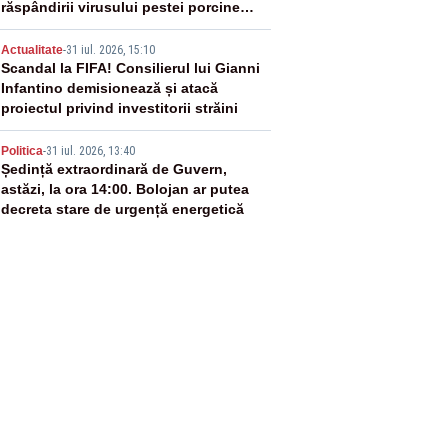
răspândirii virusului pestei porcine
africane
4
Actualitate
-
31 iul. 2026, 15:10
Scandal la FIFA! Consilierul lui Gianni
Infantino demisionează și atacă
proiectul privind investitorii străini
5
Politica
-
31 iul. 2026, 13:40
Ședință extraordinară de Guvern,
astăzi, la ora 14:00. Bolojan ar putea
decreta stare de urgență energetică