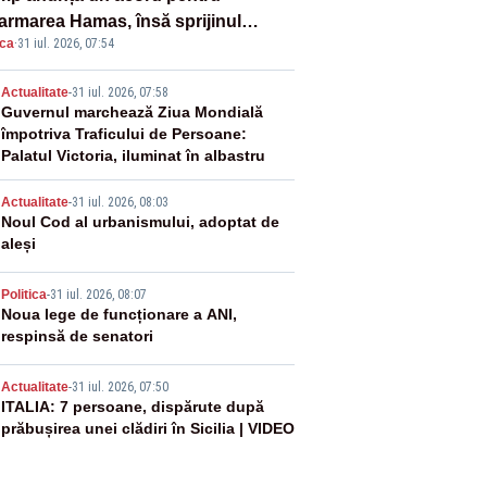
armarea Hamas, însă sprijinul
ica
·
31 iul. 2026, 07:54
elului rămâne incert
2
Actualitate
-
31 iul. 2026, 07:58
Guvernul marchează Ziua Mondială
împotriva Traficului de Persoane:
Palatul Victoria, iluminat în albastru
3
Actualitate
-
31 iul. 2026, 08:03
Noul Cod al urbanismului, adoptat de
aleși
4
Politica
-
31 iul. 2026, 08:07
Noua lege de funcționare a ANI,
respinsă de senatori
5
Actualitate
-
31 iul. 2026, 07:50
ITALIA: 7 persoane, dispărute după
prăbușirea unei clădiri în Sicilia | VIDEO