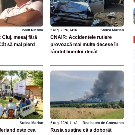
Ionuț Nichita
6 aug. 2026, 14:07
Stoica Marian
Cluj, mesaj fără
CNAIR: Accidentele rutiere
ât să mai pierd
provoacă mai multe decese în
rândul tinerilor decât
tuberculoza și drogurile
Stoica Marian
6 aug. 2026, 11:43
Realitatea de Constanta
ferland este cea
Rusia susține că a doborât