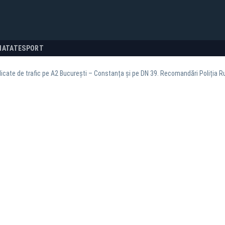
NATATE
SPORT
idicate de trafic pe A2 București – Constanța și pe DN 39. Recomandări Poliția R