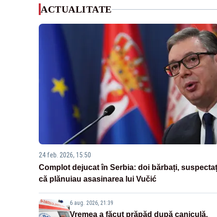
ACTUALITATE
24 feb. 2026, 15:50
Complot dejucat în Serbia: doi bărbați, suspectaț
că plănuiau asasinarea lui Vučić
6 aug. 2026, 21:39
Vremea a făcut prăpăd după caniculă.