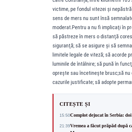
victime, pe fondul vitezei şi nepăstră
sens de mers nu sunt însă semnalate 
moderat.Pentru a nu fi implicaţi în p
să păstreze în mers o distanţă cores
siguranţă; să se asigure şi să semna
limitele legale de viteză; să acorde pr
luminile de întâlnire; să pună în fun
opreşte sau încetineşte brusc;să nu
cazurile justificate; să adopte perma
CITEȘTE ȘI
Complot dejucat în Serbia: doi 
15:50
Vremea a făcut prăpăd după cani
21:39