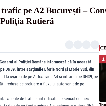
e trafic pe A2 București – Con
Poliția Rutieră
CE
1
 General al Poliţiei Române informează că în această
pe DN39, între staţiunile Eforie Nord şi Eforie Sud, din
nat la ieșirea de pe Autostrada A4 și intrarea pe DN39, pe
ţii reduse de preluare a fluxului auto venit de pe
ța valorile de trafic sunt ridicate pe sensul de mers
Tru
 şi 144, unde au fost produse 3 evenimente rutiere fără