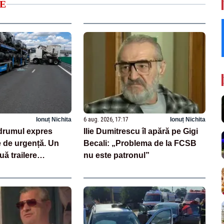
E
Ionuț Nichita
6 aug. 2026, 17:17
Ionuț Nichita
drumul expres
Ilie Dumitrescu îl apără pe Gigi
e de urgență. Un
Becali: „Problema de la FCSB
uă trailere
nu este patronul”
 mașini