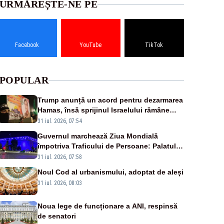
URMĂREȘTE-NE PE
Facebook
YouTube
TikTok
POPULAR
Trump anunță un acord pentru dezarmarea
Hamas, însă sprijinul Israelului rămâne
incert
31 iul. 2026, 07:54
Guvernul marchează Ziua Mondială
împotriva Traficului de Persoane: Palatul
Victoria, iluminat în albastru
31 iul. 2026, 07:58
Noul Cod al urbanismului, adoptat de aleși
31 iul. 2026, 08:03
Noua lege de funcționare a ANI, respinsă
de senatori