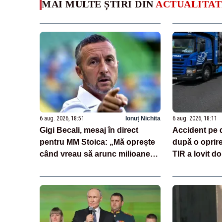
MAI MULTE ȘTIRI DIN
ACTUALITAT
6 aug. 2026, 18:51
Ionuț Nichita
6 aug. 2026, 18:11
Gigi Becali, mesaj în direct
Accident pe 
pentru MM Stoica: „Mă oprește
după o oprir
când vreau să arunc milioane
TIR a lovit do
pe transferuri”
încărcate cu