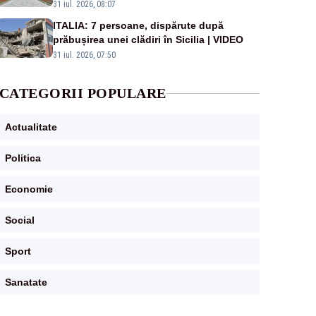
31 iul. 2026, 08:07
ITALIA: 7 persoane, dispărute după
prăbușirea unei clădiri în Sicilia | VIDEO
31 iul. 2026, 07:50
CATEGORII POPULARE
Actualitate
Politica
Economie
Social
Sport
Sanatate