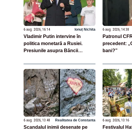
6 aug. 2026, 16:14
Ionuț Nichita
6 aug. 2026, 14:38
Vladimir Putin intervine în
Patronul CFR 
politica monetară a Rusiei.
precedent: „C
Presiunile asupra Băncii
bani?”
Centrale se intensifică
6 aug. 2026, 13:48
Realitatea de Constanta
6 aug. 2026, 13:16
Scandalul inimii desenate pe
Festivalul Ha