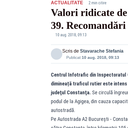
·
ACTUALITATE
2 min citire
Valori ridicate d
39. Recomandări 
10 aug. 2018, 09:13
Scris de
Stavarache Stefania
Publicat:
10 aug. 2018, 09:13
Centrul Infotrafic din Inspectoratul
dimineață traficul rutier este intens 
judeţul Constanţa.
Se circulă îngreu
podul de la Agigea, din cauza capacită
autostradă.
Pe Autostrada A2 București - Constan
către Constanța, între kilometrii 105