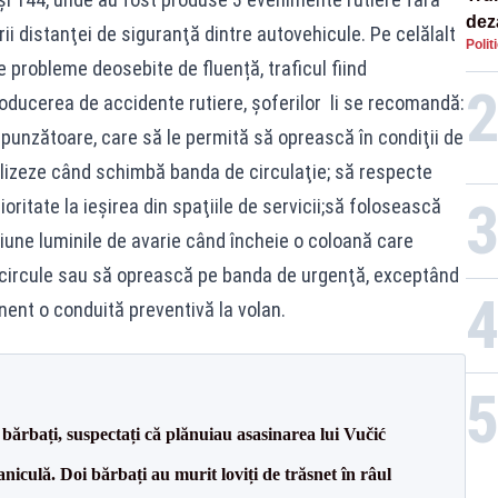
dez
rii distanţei de siguranţă dintre autovehicule. Pe celălalt
Polit
Isra
probleme deosebite de fluență, traficul fiind
roducerea de accidente rutiere, şoferilor li se recomandă:
punzătoare, care să le permită să oprească în condiţii de
lizeze când schimbă banda de circulaţie; să respecte
ioritate la ieşirea din spaţiile de servicii;să folosească
cţiune luminile de avarie când încheie o coloană care
 circule sau să oprească pe banda de urgenţă, exceptând
nent o conduită preventivă la volan.
bărbați, suspectați că plănuiau asasinarea lui Vučić
culă. Doi bărbați au murit loviți de trăsnet în râul