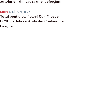
autoturism din cauza unei defecțiuni
5
Sport
-
30 iul. 2026, 18:26
Totul pentru calificare! Cum începe
FCSB partida cu Auda din Conference
League