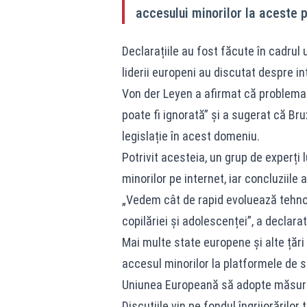
accesului minorilor la aceste 
Declarațiile au fost făcute în cadru
liderii europeni au discutat despre int
Von der Leyen a afirmat că problema 
poate fi ignorată” și a sugerat că Bru
legislație în acest domeniu.
Potrivit acesteia, un grup de experți 
minorilor pe internet, iar concluziile 
„Vedem cât de rapid evoluează tehnol
copilăriei și adolescenței”, a declara
Mai multe state europene și alte țări d
accesul minorilor la platformele de s
Uniunea Europeană să adopte măsuri s
Discuțiile vin pe fondul îngrijorărilo