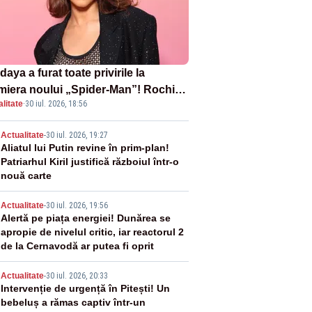
aya a furat toate privirile la
miera noului „Spider-Man”! Rochia
litate
·
30 iul. 2026, 18:56
pirată de pânza de păianjen a făcut
zație
2
Actualitate
-
30 iul. 2026, 19:27
Aliatul lui Putin revine în prim-plan!
Patriarhul Kiril justifică războiul într-o
nouă carte
3
Actualitate
-
30 iul. 2026, 19:56
Alertă pe piața energiei! Dunărea se
apropie de nivelul critic, iar reactorul 2
de la Cernavodă ar putea fi oprit
4
Actualitate
-
30 iul. 2026, 20:33
Intervenție de urgență în Pitești! Un
bebeluș a rămas captiv într-un