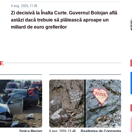
6 aug. 2026, 11:05
Zi decisivă la Înalta Curte. Guvernul Bolojan află
astăzi dacă trebuie să plătească aproape un
miliard de euro grefierilor
E
Stoica Marian
6 aug. 2026, 13:48
Realitatea de Constanta