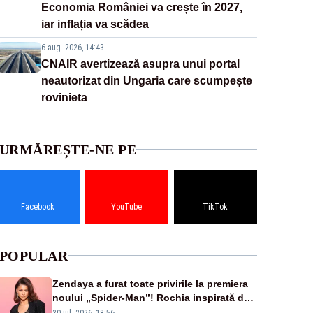
Economia României va crește în 2027,
iar inflația va scădea
6 aug. 2026, 14:43
CNAIR avertizează asupra unui portal
neautorizat din Ungaria care scumpește
rovinieta
URMĂREȘTE-NE PE
Facebook
YouTube
TikTok
POPULAR
Zendaya a furat toate privirile la premiera
noului „Spider-Man”! Rochia inspirată de
pânza de păianjen a făcut senzație
30 iul. 2026, 18:56