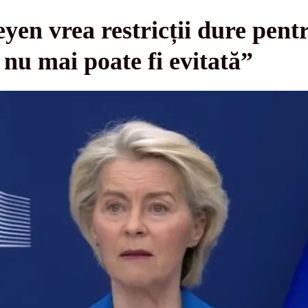
en vrea restricții dure pentr
 nu mai poate fi evitată”