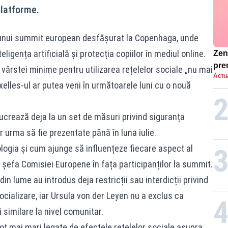
platforme.
l unui summit european desfășurat la Copenhaga, unde
eligența artificială și protecția copiilor în mediul online.
Zend
pre
vârstei minime pentru utilizarea rețelelor sociale „nu mai
Actua
ins
xelles-ul ar putea veni în următoarele luni cu o nouă
sen
lucrează deja la un set de măsuri privind siguranța
ar urma să fie prezentate până în luna iulie.
ogia și cum ajunge să influențeze fiecare aspect al
t șefa Comisiei Europene în fața participanților la summit.
in lume au introdus deja restricții sau interdicții privind
ocializare, iar Ursula von der Leyen nu a exclus ca
imilare la nivel comunitar.
r tot mai mari legate de efectele rețelelor sociale asupra