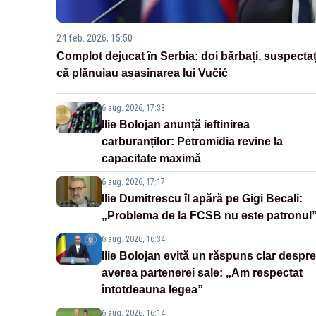
24 feb. 2026, 15:50
Complot dejucat în Serbia: doi bărbați, suspectaț
că plănuiau asasinarea lui Vučić
6 aug. 2026, 17:38
Ilie Bolojan anunță ieftinirea
carburanților: Petromidia revine la
capacitate maximă
6 aug. 2026, 17:17
Ilie Dumitrescu îl apără pe Gigi Becali:
„Problema de la FCSB nu este patronul
6 aug. 2026, 16:34
Ilie Bolojan evită un răspuns clar despre
averea partenerei sale: „Am respectat
întotdeauna legea”
6 aug. 2026, 16:14