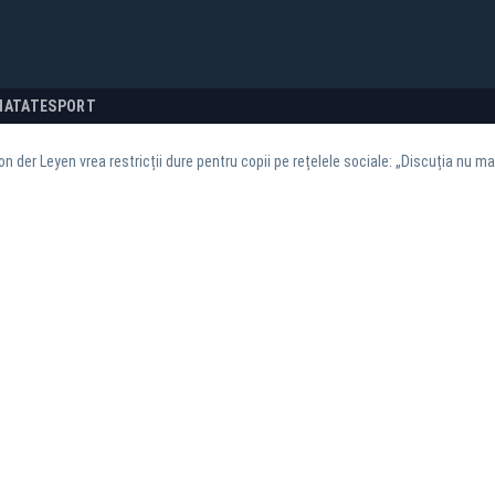
NATATE
SPORT
on der Leyen vrea restricții dure pentru copii pe rețelele sociale: „Discuția nu mai