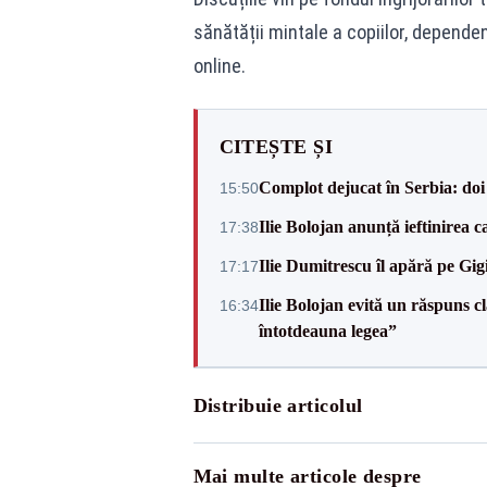
sănătății mintale a copiilor, dependen
online.
CITEȘTE ȘI
Complot dejucat în Serbia: doi 
15:50
Ilie Bolojan anunță ieftinirea 
17:38
Ilie Dumitrescu îl apără pe Gi
17:17
Ilie Bolojan evită un răspuns c
16:34
întotdeauna legea”
Distribuie articolul
Mai multe articole despre