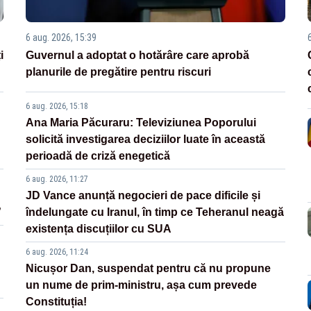
6 aug. 2026, 15:39
i
Guvernul a adoptat o hotărâre care aprobă
planurile de pregătire pentru riscuri
6 aug. 2026, 15:18
Ana Maria Păcuraru: Televiziunea Poporului
solicită investigarea deciziilor luate în această
perioadă de criză enegetică
6 aug. 2026, 11:27
JD Vance anunță negocieri de pace dificile și
”
îndelungate cu Iranul, în timp ce Teheranul neagă
existența discuțiilor cu SUA
6 aug. 2026, 11:24
Nicușor Dan, suspendat pentru că nu propune
un nume de prim-ministru, așa cum prevede
Constituția!