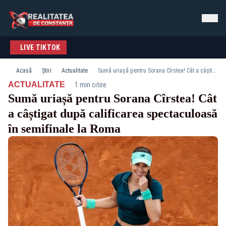
LIVE TIKTOK
Acasă
Știri
Actualitate
Sumă uriașă pentru Sorana Cîrstea! Cât a câștigat după calificarea spectaculoasă în semifinale la Roma
·
ACTUALITATE
1 min citire
Sumă uriașă pentru Sorana Cîrstea! Cât
a câștigat după calificarea spectaculoasă
în semifinale la Roma