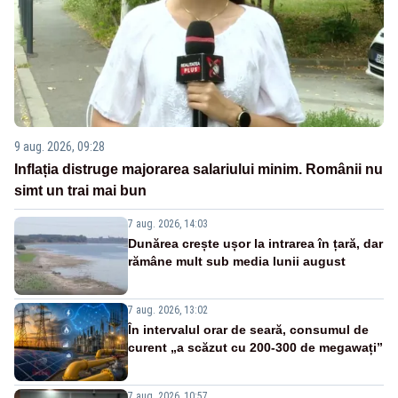
9 aug. 2026, 09:28
Inflația distruge majorarea salariului minim. Românii nu
simt un trai mai bun
7 aug. 2026, 14:03
Dunărea crește ușor la intrarea în țară, dar
rămâne mult sub media lunii august
7 aug. 2026, 13:02
În intervalul orar de seară, consumul de
curent „a scăzut cu 200-300 de megawați”
7 aug. 2026, 10:57