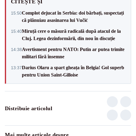
CITEȘTE ȘI
Complot dejucat în Serbia: doi bărbați, suspectați
15:50
că plănuiau asasinarea lui Vučić
Miruță cere o măsură radicală după atacul de la
15:40
Cluj. Legea dezinformării, din nou în discuție
Avertisment pentru NATO: Putin ar putea trimite
14:38
militari fără însemne
Darius Olaru a spart gheața în Belgia! Gol superb
13:37
pentru Union Saint-Gilloise
Distribuie articolul
Mai multe articole despre