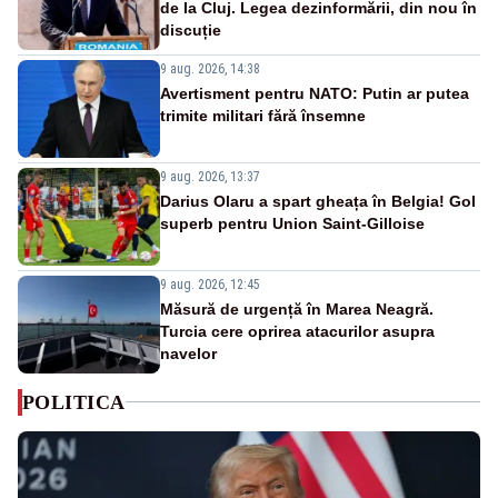
de la Cluj. Legea dezinformării, din nou în
discuție
9 aug. 2026, 14:38
Avertisment pentru NATO: Putin ar putea
trimite militari fără însemne
9 aug. 2026, 13:37
Darius Olaru a spart gheața în Belgia! Gol
superb pentru Union Saint-Gilloise
9 aug. 2026, 12:45
Măsură de urgență în Marea Neagră.
Turcia cere oprirea atacurilor asupra
navelor
POLITICA