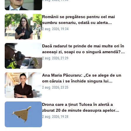
Românii se pregătesc pentru cel mai
sumbru scenariu, odată cu alerta
energetică
2 aug. 2026, 19:34
Dacă radarul te prinde de mai multe ori în
aceeași zi, scapi cu o singură amendă?
Ce spune legea
2 aug. 2026, 21:29
Ana Maria Păcuraru: „Ce se alege de un
om căruia i se închide singura lui
portiță?”
2 aug. 2026, 23:25
Drona care a ținut Tulcea în alertă a
zburat 20 de minute deasupra apelor
României. Au fost ridicate două F-16
2 aug. 2026, 19:28