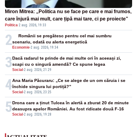
Miron Mitrea: „Politica nu se face pe care e mai frumos,
care înjură mai mult, care țipă mai tare, ci pe proiecte”
Politica
·
2 aug. 2026, 19:33
2
Românii se pregătesc pentru cel mai sumbru
scenariu, odată cu alerta energetică
Economie
-
2 aug. 2026, 19:34
3
Dacă radarul te prinde de mai multe ori în aceeași zi,
scapi cu o singură amendă? Ce spune legea
Social
-
2 aug. 2026, 21:29
4
Ana Maria Păcuraru: „Ce se alege de un om căruia i se
închide singura lui portiță?”
Social
-
2 aug. 2026, 23:25
5
Drona care a ținut Tulcea în alertă a zburat 20 de minute
deasupra apelor României. Au fost ridicate două F-16
Social
-
2 aug. 2026, 19:28