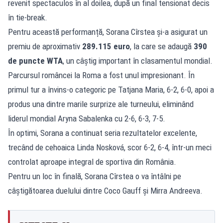
revenit spectaculos în al doilea, după un final tensionat decis
în tie-break.
Pentru această performanță, Sorana Cîrstea și-a asigurat un
premiu de aproximativ
289.115 euro
, la care se adaugă
390
de puncte WTA
, un câștig important în clasamentul mondial.
Parcursul româncei la Roma a fost unul impresionant. În
primul tur a învins-o categoric pe Tatjana Maria, 6-2, 6-0, apoi a
produs una dintre marile surprize ale turneului, eliminând
liderul mondial Aryna Sabalenka cu 2-6, 6-3, 7-5.
În optimi, Sorana a continuat seria rezultatelor excelente,
trecând de cehoaica Linda Nosková, scor 6-2, 6-4, într-un meci
controlat aproape integral de sportiva din România.
Pentru un loc în finală, Sorana Cîrstea o va întâlni pe
câștigătoarea duelului dintre Coco Gauff și Mirra Andreeva.