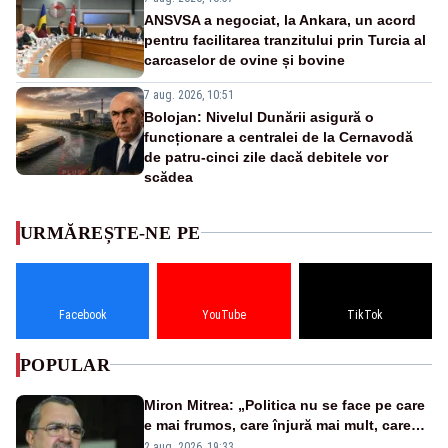
ANSVSA a negociat, la Ankara, un acord
pentru facilitarea tranzitului prin Turcia al
carcaselor de ovine și bovine
7 aug. 2026, 10:51
Bolojan: Nivelul Dunării asigură o
funcționare a centralei de la Cernavodă
de patru-cinci zile dacă debitele vor
scădea
URMĂREȘTE-NE PE
Facebook
YouTube
TikTok
POPULAR
Miron Mitrea: „Politica nu se face pe care
e mai frumos, care înjură mai mult, care
țipă mai tare, ci pe proiecte”
2 aug. 2026, 19:33