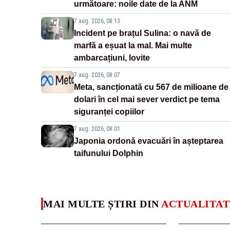
următoare: noile date de la ANM
7 aug. 2026, 08:13
Incident pe brațul Sulina: o navă de
marfă a eșuat la mal. Mai multe
ambarcațiuni, lovite
7 aug. 2026, 08:07
Meta, sancționată cu 567 de milioane de
dolari în cel mai sever verdict pe tema
siguranței copiilor
7 aug. 2026, 08:01
Japonia ordonă evacuări în așteptarea
taifunului Dolphin
MAI MULTE ȘTIRI DIN
ACTUALITAT