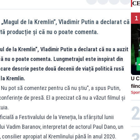
CE
1
 „Magul de la Kremlin”, Vladimir Putin a declarat că
tă producție și că nu o poate comenta.
l de la Kremlin”, Vladimir Putin a declarat că nu a auzit
ă nu o poate comenta. Lungmetrajul este inspirat din
 care descrie peste două decenii de viață politică rusă
la Kremlin.
U C
fii
 Nu pot să comentez pentru că nu știu”, a spus Putin,
Spor
i conferințe de presă. El a precizat că nu a văzut filmul și
uia.
cială a Festivalului de la Veneția, la sfârșitul lunii
ui Vadim Baranov, interpretat de actorul Paul Dano, un
 consilier apropiat al Kremlinului până în anul 2020.