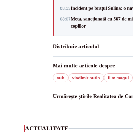
Incident pe brațul Sulina: o na
08:13
Meta, sancționată cu 567 de mil
08:07
copiilor
Distribuie articolul
Mai multe articole despre
cub
vladimir putin
film magul
Urmărește știrile Realitatea de Co
ACTUALITATE