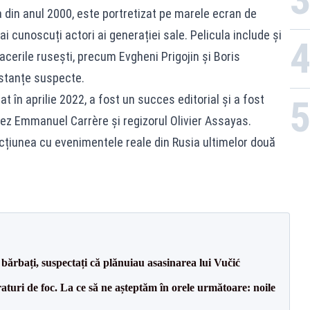
ia din anul 2000, este portretizat pe marele ecran de
ai cunoscuți actori ai generației sale. Pelicula include și
acerile rusești, precum Evgheni Prigojin și Boris
mstanțe suspecte.
t în aprilie 2022, a fost un succes editorial și a fost
cez Emmanuel Carrère și regizorul Olivier Assayas.
țiunea cu evenimentele reale din Rusia ultimelor două
bărbați, suspectați că plănuiau asasinarea lui Vučić
raturi de foc. La ce să ne așteptăm în orele următoare: noile