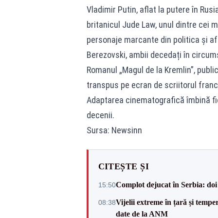
Vladimir Putin, aflat la putere în Rus
britanicul Jude Law, unul dintre cei m
personaje marcante din politica și af
Berezovski, ambii decedați în circu
Romanul „Magul de la Kremlin”, publica
transpus pe ecran de scriitorul fran
Adaptarea cinematografică îmbină fic
decenii.
Sursa: Newsinn
CITEȘTE ȘI
Complot dejucat în Serbia: doi 
15:50
Vijelii extreme în țară și tempe
08:38
date de la ANM