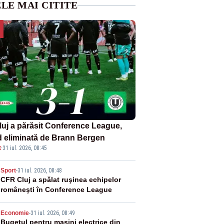
LE MAI CITITE
luj a părăsit Conference League,
nd eliminată de Brann Bergen
t
·
31 iul. 2026, 08:45
2
Sport
-
31 iul. 2026, 08:48
CFR Cluj a spălat ruşinea echipelor
româneşti în Conference League
3
Economie
-
31 iul. 2026, 08:49
Bugetul pentru mașini electrice din