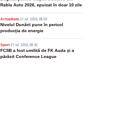
Rabla Auto 2026, epuizat în doar 10 zile
4
Actualitate
-
31 iul. 2026, 08:50
Nivelul Dunării pune în pericol
producția de energie
5
Sport
-
31 iul. 2026, 08:42
FCSB a fost umilită de FK Auda și a
părăsit Conference League