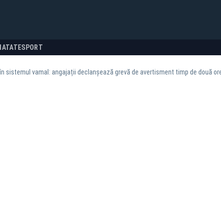
NATATE
SPORT
în sistemul vamal: angajații declanșează grevă de avertisment timp de două or