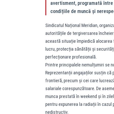
avertisment, programată între 
condițiile de muncă și nerespec
Sindicatul Național Meridian, organi
autoritățile de tergiversarea încheieri
această situație împiedică alocarea 
lucru, protecția sănătății și securită
perfecționare profesională.
Printre principalele nemulțumiri se num
Reprezentanții angajaților susțin că 
frontieră, precum și cei care lucrează
salariale corespunzătoare. De aseme
munca prestată în weekend și în zilel
pentru expunerea la radiații în cazu
nedistructiv.