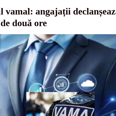
ul vamal: angajații declanșea
 de două ore