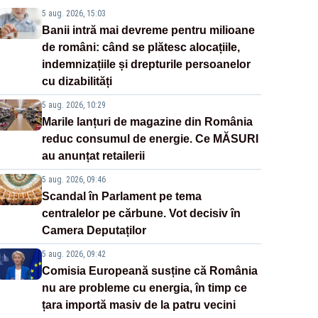
5 aug. 2026, 15:03
Banii intră mai devreme pentru milioane
de români: când se plătesc alocațiile,
indemnizațiile și drepturile persoanelor
cu dizabilități
5 aug. 2026, 10:29
Marile lanțuri de magazine din România
reduc consumul de energie. Ce MĂSURI
au anunțat retailerii
5 aug. 2026, 09:46
Scandal în Parlament pe tema
centralelor pe cărbune. Vot decisiv în
Camera Deputaților
5 aug. 2026, 09:42
Comisia Europeană susține că România
nu are probleme cu energia, în timp ce
țara importă masiv de la patru vecini