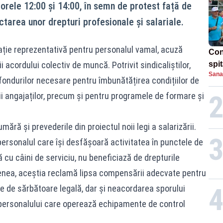
orele 12:00 și 14:00, în semn de protest față de
tarea unor drepturi profesionale și salariale.
zație reprezentativă pentru personalul vamal, acuză
Con
i acordului colectiv de muncă. Potrivit sindicaliștilor,
spi
Sana
fondurilor necesare pentru îmbunătățirea condițiilor de
ții angajaților, precum și pentru programele de formare și
ără și prevederile din proiectul noii legi a salarizării.
personalul care își desfășoară activitatea în punctele de
 cu câini de serviciu, nu beneficiază de drepturile
nea, aceștia reclamă lipsa compensării adecvate pentru
e de sărbătoare legală, dar și neacordarea sporului
l personalului care operează echipamente de control