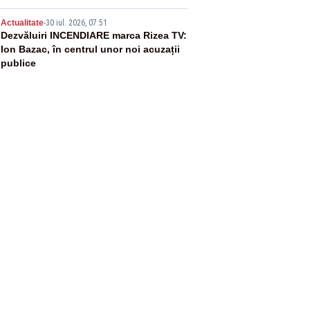
5
Actualitate
-
30 iul. 2026, 07:51
Dezvăluiri INCENDIARE marca Rizea TV:
Ion Bazac, în centrul unor noi acuzații
publice