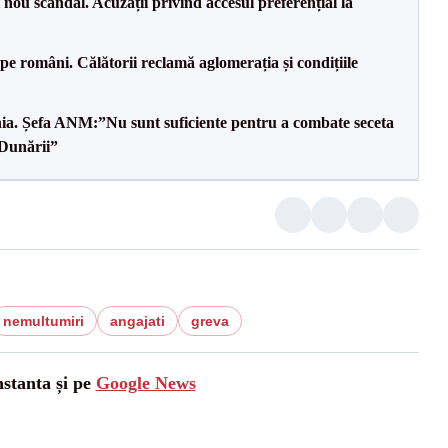
ou scandal. Acuzații privind accesul preferențial la
e pe români. Călătorii reclamă aglomerația și condițiile
mânia. Șefa ANM:”Nu sunt suficiente pentru a combate seceta
 Dunării”
nemultumiri
angajati
greva
nstanta și pe
Google News