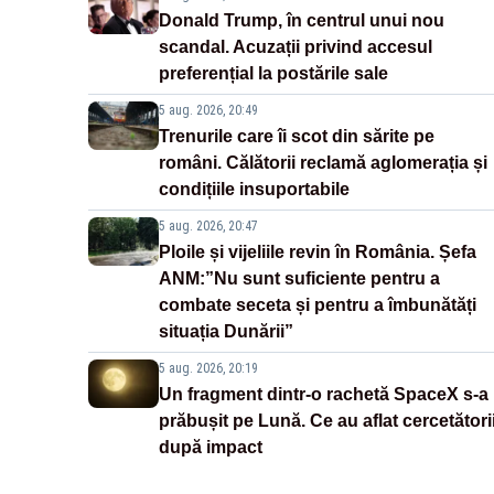
Donald Trump, în centrul unui nou
scandal. Acuzații privind accesul
preferențial la postările sale
5 aug. 2026, 20:49
Trenurile care îi scot din sărite pe
români. Călătorii reclamă aglomerația și
condițiile insuportabile
5 aug. 2026, 20:47
Ploile și vijeliile revin în România. Șefa
ANM:”Nu sunt suficiente pentru a
combate seceta și pentru a îmbunătăți
situația Dunării”
5 aug. 2026, 20:19
Un fragment dintr-o rachetă SpaceX s-a
prăbușit pe Lună. Ce au aflat cercetători
după impact