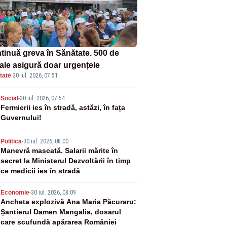
tinuă greva în Sănătate. 500 de
tale asigură doar urgențele
tate
·
30 iul. 2026, 07:51
2
Social
-
30 iul. 2026, 07:54
Fermierii ies în stradă, astăzi, în fața
Guvernului!
3
Politica
-
30 iul. 2026, 08:00
Manevră mascată. Salarii mărite în
secret la Ministerul Dezvoltării în timp
ce medicii ies în stradă
4
Economie
-
30 iul. 2026, 08:09
Ancheta explozivă Ana Maria Păcuraru:
Șantierul Damen Mangalia, dosarul
care scufundă apărarea României