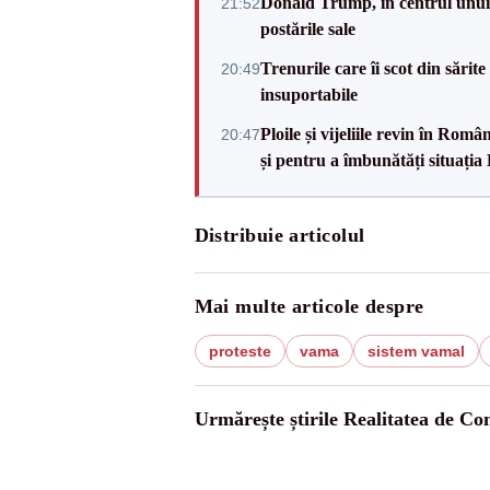
Donald Trump, în centrul unui n
21:52
postările sale
Trenurile care îi scot din sărit
20:49
insuportabile
Ploile și vijeliile revin în Ro
20:47
și pentru a îmbunătăți situația
Distribuie articolul
Mai multe articole despre
proteste
vama
sistem vamal
Urmărește știrile Realitatea de Co