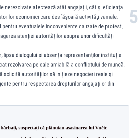
e nerezolvate afectează atât angajații, cât și eficiența
ratorilor economici care desfășoară activități vamale.
ul pentru eventualele inconveniente cauzate de protest,
gerea atenției autorităților asupra unor dificultăți
, lipsa dialogului și absența reprezentanților instituției
ocat rezolvarea pe cale amiabilă a conflictului de muncă.
 solicită autorităților să inițieze negocieri reale și
ente pentru respectarea drepturilor angajaților din
bărbați, suspectați că plănuiau asasinarea lui Vučić