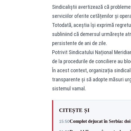
Sindicaliștii avertizează că problemel
serviciilor oferite cetățenilor și ope
Totodată, aceștia își exprimă regret
subliniind că demersul urmărește atra
persistente de ani de zile.
Potrivit Sindicatului Național Meridian
de la procedurile de conciliere au bl
În acest context, organizația sindicală
transparente și să adopte măsuri urg
sistemul vamal.
CITEȘTE ȘI
Complot dejucat în Serbia: doi 
15:50