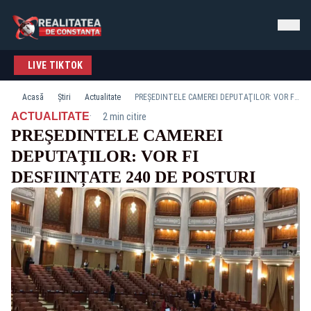
LIVE TIKTOK
Acasă
Știri
Actualitate
PREŞEDINTELE CAMEREI DEPUTAŢILOR: VOR FI DESFIINȚATE 240 DE POSTURI
·
ACTUALITATE
2 min citire
PREŞEDINTELE CAMEREI
DEPUTAŢILOR: VOR FI
DESFIINȚATE 240 DE POSTURI