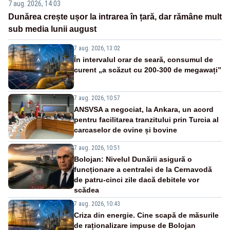
7 aug. 2026, 14:03
Dunărea crește ușor la intrarea în țară, dar rămâne mult
sub media lunii august
7 aug. 2026, 13:02
În intervalul orar de seară, consumul de
curent „a scăzut cu 200-300 de megawați”
7 aug. 2026, 10:57
ANSVSA a negociat, la Ankara, un acord
pentru facilitarea tranzitului prin Turcia al
carcaselor de ovine și bovine
7 aug. 2026, 10:51
Bolojan: Nivelul Dunării asigură o
funcționare a centralei de la Cernavodă
de patru-cinci zile dacă debitele vor
scădea
7 aug. 2026, 10:43
Criza din energie. Cine scapă de măsurile
de raționalizare impuse de Bolojan