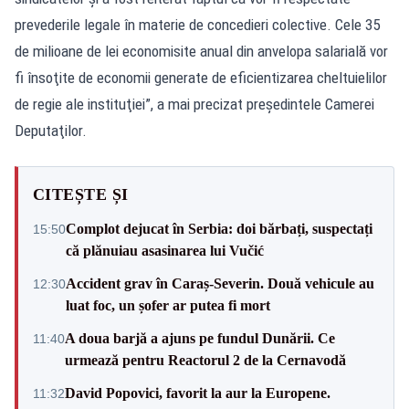
prevederile legale în materie de concedieri colective. Cele 35
de milioane de lei economisite anual din anvelopa salarială vor
fi însoţite de economii generate de eficientizarea cheltuielilor
de regie ale instituţiei”, a mai precizat preşedintele Camerei
Deputaţilor.
CITEȘTE ȘI
Complot dejucat în Serbia: doi bărbați, suspectați
15:50
că plănuiau asasinarea lui Vučić
Accident grav în Caraș-Severin. Două vehicule au
12:30
luat foc, un șofer ar putea fi mort
A doua barjă a ajuns pe fundul Dunării. Ce
11:40
urmează pentru Reactorul 2 de la Cernavodă
David Popovici, favorit la aur la Europene.
11:32