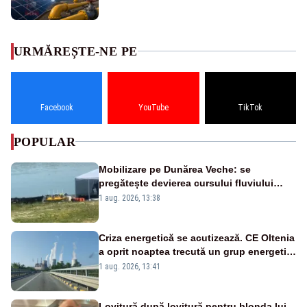
URMĂREȘTE-NE PE
Facebook
YouTube
TikTok
POPULAR
Mobilizare pe Dunărea Veche: se
pregătește devierea cursului fluviului
către Cernavodă – VIDEO
1 aug. 2026, 13:38
Criza energetică se acutizează. CE Oltenia
a oprit noaptea trecută un grup energetic
de la Rovinari
1 aug. 2026, 13:41
Lovitură după lovitură pentru blonda lui