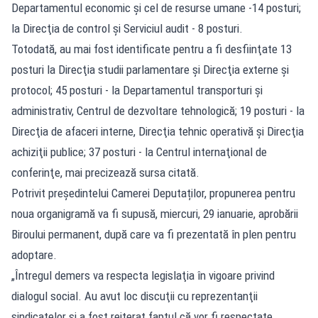
Departamentul economic şi cel de resurse umane -14 posturi;
la Direcţia de control şi Serviciul audit - 8 posturi.
Totodată, au mai fost identificate pentru a fi desfiinţate 13
posturi la Direcţia studii parlamentare şi Direcţia externe şi
protocol; 45 posturi - la Departamentul transporturi şi
administrativ, Centrul de dezvoltare tehnologică; 19 posturi - la
Direcţia de afaceri interne, Direcţia tehnic operativă şi Direcţia
achiziţii publice; 37 posturi - la Centrul internaţional de
conferinţe, mai precizează sursa citată.
Potrivit președintelui Camerei Deputaților, propunerea pentru
noua organigramă va fi supusă, miercuri, 29 ianuarie, aprobării
Biroului permanent, după care va fi prezentată în plen pentru
adoptare.
„Întregul demers va respecta legislaţia în vigoare privind
dialogul social. Au avut loc discuţii cu reprezentanţii
sindicatelor şi a fost reiterat faptul că vor fi respectate