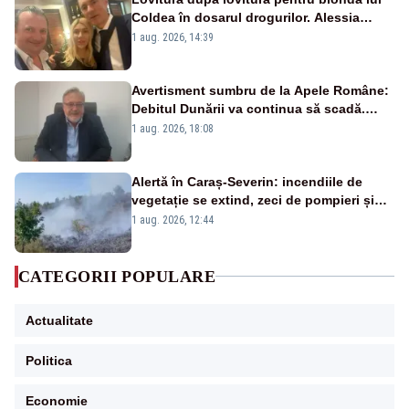
Coldea în dosarul drogurilor. Alessia
Păcuraru explică decizia magistraților
1 aug. 2026, 14:39
Avertisment sumbru de la Apele Române:
Debitul Dunării va continua să scadă.
Cernavodă s-ar putea închide în 4 zile
1 aug. 2026, 18:08
Alertă în Caraș-Severin: incendiile de
vegetație se extind, zeci de pompieri și
silvicultori se luptă cu flăcările - VIDEO
1 aug. 2026, 12:44
CATEGORII POPULARE
Actualitate
Politica
Economie