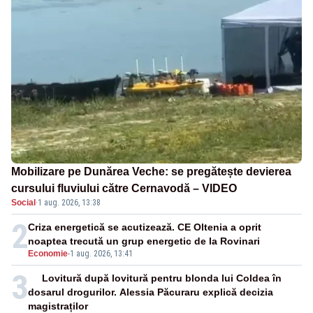
Mobilizare pe Dunărea Veche: se pregătește devierea
cursului fluviului către Cernavodă – VIDEO
Social
·
1 aug. 2026, 13:38
2
Criza energetică se acutizează. CE Oltenia a oprit
noaptea trecută un grup energetic de la Rovinari
Economie
-
1 aug. 2026, 13:41
3
Lovitură după lovitură pentru blonda lui Coldea în
dosarul drogurilor. Alessia Păcuraru explică decizia
magistraților