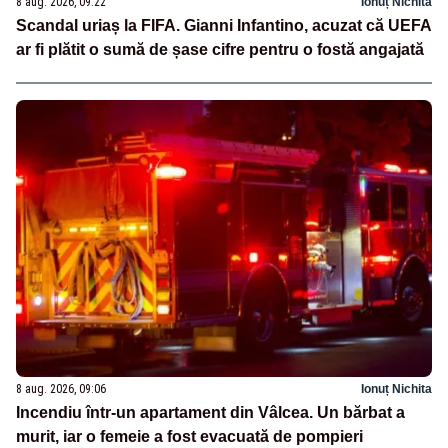
8 aug. 2026, 09:22
Ionuț Nichita
Scandal uriaș la FIFA. Gianni Infantino, acuzat că UEFA
ar fi plătit o sumă de șase cifre pentru o fostă angajată
8 aug. 2026, 09:06
Ionuț Nichita
Incendiu într-un apartament din Vâlcea. Un bărbat a
murit, iar o femeie a fost evacuată de pompieri