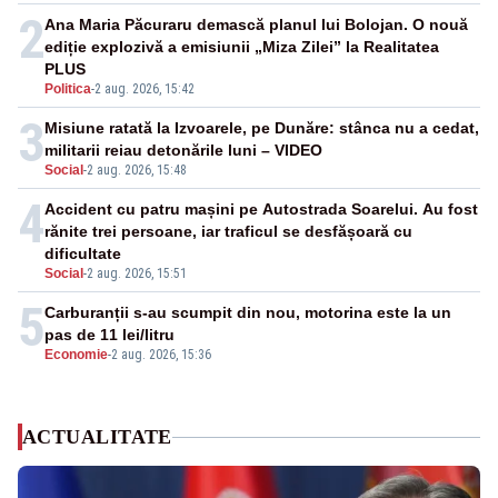
2
Ana Maria Păcuraru demască planul lui Bolojan. O nouă
ediție explozivă a emisiunii „Miza Zilei” la Realitatea
PLUS
Politica
-
2 aug. 2026, 15:42
3
Misiune ratată la Izvoarele, pe Dunăre: stânca nu a cedat,
militarii reiau detonările luni – VIDEO
Social
-
2 aug. 2026, 15:48
4
Accident cu patru mașini pe Autostrada Soarelui. Au fost
rănite trei persoane, iar traficul se desfășoară cu
dificultate
Social
-
2 aug. 2026, 15:51
5
Carburanții s-au scumpit din nou, motorina este la un
pas de 11 lei/litru
Economie
-
2 aug. 2026, 15:36
ACTUALITATE