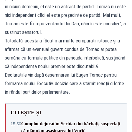
în niciun domeniu, el este un activist de partid. Tomac nu este
nici independent căci el este preşedinte de partid. Mai mult,
Tomac este fix reprezentantul lui Dan, căci îi este consilier”, a
susținut senatorul.
Totodată, acesta a făcut mai multe comparații istorice și a
afirmat că un eventual guvern condus de Tomac ar putea
semăna cu formule politice din perioada interbelică, susținând
că independența noului premier este discutabilă.
Declarațiile vin după desemnarea lui Eugen Tomac pentru
formarea noului Executiv, decizie care a stârnit reacții diferite
în rândul partidelor parlamentare.
CITEȘTE ȘI
Complot dejucat în Serbia: doi bărbați, suspectați
15:50
că plănuiau asasinarea lui Vučić