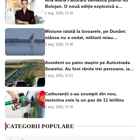
Bolojan. O nouă ediție explozivă a
emisiunii „Miza Zilei” la Realitatea PLUS
2 aug. 2026, 15:42
Misiune ratată la Izvoarele, pe Dunăre:
stânca nu a cedat, militarii reiau
detonările luni – VIDEO
2 aug. 2026, 15:48
Accident cu patru mașini pe Autostrada
Soarelui. Au fost rănite trei persoane, iar
traficul se desfășoară cu dificultate
2 aug. 2026, 15:51
Carburanții s-au scumpit din nou,
motorina este la un pas de 11 lei/litru
2 aug. 2026, 15:36
CATEGORII POPULARE