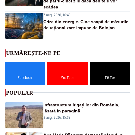
de patru-cinci zile dacă debitele vor
scădea
7 aug. 2026, 10:43
Criza din energie. Cine scapă de măsurile
de raționalizare impuse de Bolojan
URMĂREȘTE-NE PE
Facebook
YouTube
TikTok
POPULAR
Infrastructura irigațiilor din România,
lăsată în paragină
2 aug. 2026, 15:38
Ana Maria Păcuraru demască planul lui