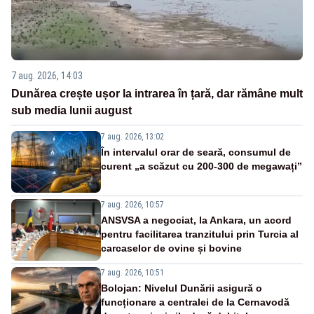
7 aug. 2026, 14:03
Dunărea crește ușor la intrarea în țară, dar rămâne mult
sub media lunii august
7 aug. 2026, 13:02
În intervalul orar de seară, consumul de
curent „a scăzut cu 200-300 de megawați”
7 aug. 2026, 10:57
ANSVSA a negociat, la Ankara, un acord
pentru facilitarea tranzitului prin Turcia al
carcaselor de ovine și bovine
7 aug. 2026, 10:51
Bolojan: Nivelul Dunării asigură o
funcționare a centralei de la Cernavodă