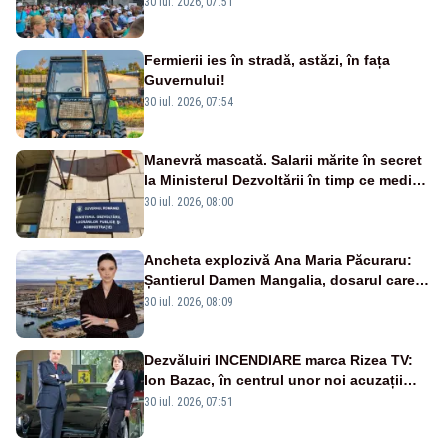
30 iul. 2026, 07:51
Fermierii ies în stradă, astăzi, în fața
Guvernului!
30 iul. 2026, 07:54
Manevră mascată. Salarii mărite în secret
la Ministerul Dezvoltării în timp ce medicii
ies în stradă
30 iul. 2026, 08:00
Ancheta explozivă Ana Maria Păcuraru:
Șantierul Damen Mangalia, dosarul care
scufundă apărarea României
30 iul. 2026, 08:09
Dezvăluiri INCENDIARE marca Rizea TV:
Ion Bazac, în centrul unor noi acuzații
publice
30 iul. 2026, 07:51