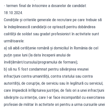
- termen final de întocmire a dosarelor de candidat:
18.10.2024.
Condiţiile şi criteriile generale de recrutare pe care trebuie să
le îndeplinească candidaţii ce optează pentru dobândirea
calităţii de soldat sau gradat profesionist în activitate sunt
următoarele:
a) să aibă cetăţenie română şi domiciliul în România de cel
puţin şase luni (la data începerii anului de
învăţământ/cursului/programului de formare);
b) să nu fi fost condamnat pentru săvârşirea vreunei
infracţiuni contra umanităţii, contra statului sau contra
autorităţii, de corupţie, de serviciu sau în legătură cu serviciul,
care împiedică înfăptuirea justiţiei, de fals ori a unei infracţiuni
săvârşite cu intenţie, care l-ar face incompatibil cu exercitarea
profesiei de militar în activitate ori pentru a urma cursurile unei