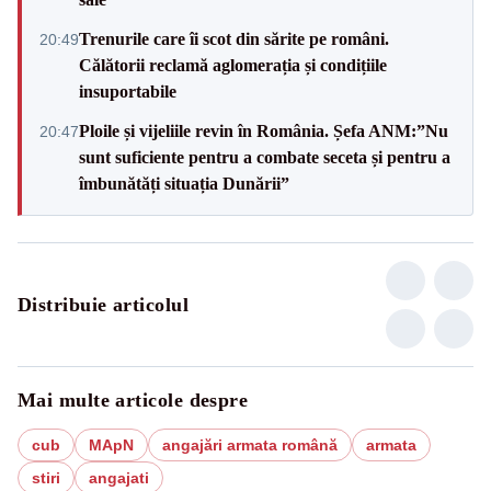
Trenurile care îi scot din sărite pe români.
20:49
Călătorii reclamă aglomerația și condițiile
insuportabile
Ploile și vijeliile revin în România. Șefa ANM:”Nu
20:47
sunt suficiente pentru a combate seceta și pentru a
îmbunătăți situația Dunării”
Distribuie articolul
Mai multe articole despre
cub
MApN
angajări armata română
armata
stiri
angajati