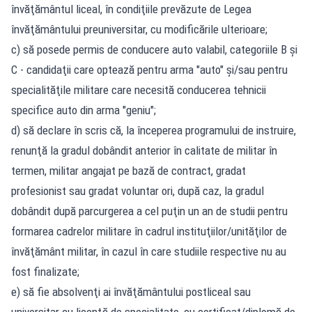
învăţământul liceal, în condiţiile prevăzute de Legea
învăţământului preuniversitar, cu modificările ulterioare;
c) să posede permis de conducere auto valabil, categoriile B şi
C - candidaţii care optează pentru arma "auto" şi/sau pentru
specialităţile militare care necesită conducerea tehnicii
specifice auto din arma "geniu";
d) să declare în scris că, la începerea programului de instruire,
renunţă la gradul dobândit anterior în calitate de militar în
termen, militar angajat pe bază de contract, gradat
profesionist sau gradat voluntar ori, după caz, la gradul
dobândit după parcurgerea a cel puţin un an de studii pentru
formarea cadrelor militare în cadrul instituţiilor/unităţilor de
învăţământ militar, în cazul în care studiile respective nu au
fost finalizate;
e) să fie absolvenţi ai învăţământului postliceal sau
universitar cu licenţă de specialitate, cu certificat/diplomă de