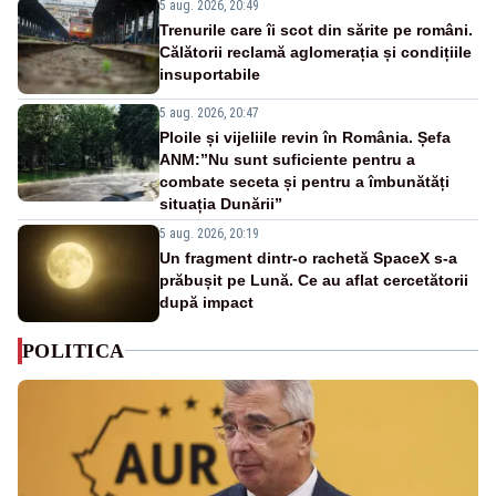
5 aug. 2026, 20:49
Trenurile care îi scot din sărite pe români.
Călătorii reclamă aglomerația și condițiile
insuportabile
5 aug. 2026, 20:47
Ploile și vijeliile revin în România. Șefa
ANM:”Nu sunt suficiente pentru a
combate seceta și pentru a îmbunătăți
situația Dunării”
5 aug. 2026, 20:19
Un fragment dintr-o rachetă SpaceX s-a
prăbușit pe Lună. Ce au aflat cercetătorii
după impact
POLITICA