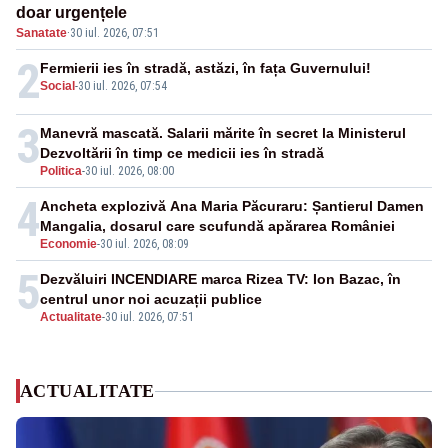
doar urgențele
Sanatate
·
30 iul. 2026, 07:51
2
Fermierii ies în stradă, astăzi, în fața Guvernului!
Social
-
30 iul. 2026, 07:54
3
Manevră mascată. Salarii mărite în secret la Ministerul
Dezvoltării în timp ce medicii ies în stradă
Politica
-
30 iul. 2026, 08:00
4
Ancheta explozivă Ana Maria Păcuraru: Șantierul Damen
Mangalia, dosarul care scufundă apărarea României
Economie
-
30 iul. 2026, 08:09
5
Dezvăluiri INCENDIARE marca Rizea TV: Ion Bazac, în
centrul unor noi acuzații publice
Actualitate
-
30 iul. 2026, 07:51
ACTUALITATE