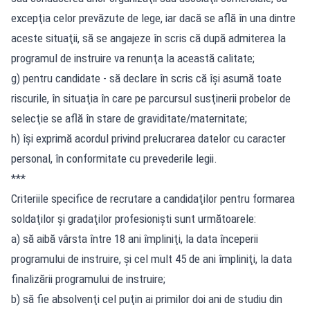
excepţia celor prevăzute de lege, iar dacă se află în una dintre
aceste situaţii, să se angajeze în scris că după admiterea la
programul de instruire va renunţa la această calitate;
g) pentru candidate - să declare în scris că îşi asumă toate
riscurile, în situaţia în care pe parcursul susţinerii probelor de
selecţie se află în stare de graviditate/maternitate;
h) îşi exprimă acordul privind prelucrarea datelor cu caracter
personal, în conformitate cu prevederile legii.
***
Criteriile specifice de recrutare a candidaţilor pentru formarea
soldaţilor şi gradaţilor profesionişti sunt următoarele:
a) să aibă vârsta între 18 ani împliniţi, la data începerii
programului de instruire, şi cel mult 45 de ani împliniţi, la data
finalizării programului de instruire;
b) să fie absolvenţi cel puţin ai primilor doi ani de studiu din