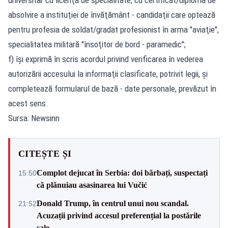
absolvire a instituţiei de învăţământ - candidaţii care optează
pentru profesia de soldat/gradat profesionist în arma "aviaţie",
specialitatea militară "însoţitor de bord - paramedic";
f) îşi exprimă în scris acordul privind verificarea în vederea
autorizării accesului la informaţii clasificate, potrivit legii, şi
completează formularul de bază - date personale, prevăzut în
acest sens.
Sursa: Newsinn
CITEȘTE ȘI
Complot dejucat în Serbia: doi bărbați, suspectați
15:50
că plănuiau asasinarea lui Vučić
Donald Trump, în centrul unui nou scandal.
21:52
Acuzații privind accesul preferențial la postările
sale