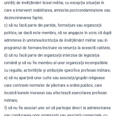
unităţi de învăţământ liceal militar, cu excepţia situaţiei în
care a intervenit reabilitarea, amnistia postcondamnatorie sau
dezincriminarea faptei;
c) să nu facă parte din partide, formaţiuni sau organizaţii
politice, iar dacă este membru, să se angajeze în scris că după
admiterea în unitatea/instituţia de învăţământ militar sau în
programul de formare/instruire va renunţa la această calitate;
d) să nu facă parte din organizaţii interzise de legislaţia
română şi să nu fie membru al unor organizaţii incompatibile
cu regulile, activităţile şi atribuţiile specifice profesiei militare;
e) să nu aparţină unor culte sau asociaţii/grupări religioase
care contravin normelor de păstrare a ordinii publice, care
încalcă bunele moravuri sau afectează exercitarea profesiei
militare;
f) să nu fie asociat unic ori să participe direct la administrarea
sau conducerea unor organizaţii sau asociaţii comerciale, cu