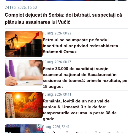
24 feb. 2026, 15:50
Complot dejucat în Serbia: doi bărbați, suspectați că
plănuiau asasinarea lui Vučić
10 aug. 2026, 08:22
Petrolul se scumpește pe fondul
incertitudinilor privind redeschiderea
Strâmtorii Ormuz
10 aug. 2026, 08:17
Peste 33.000 de candidați susțin
examenul național de Bacalaureat în
sesiunea de toamnă: primele rezultate, pe
18 august
10 aug. 2026, 08:11
România, lovită de un nou val de
caniculă. Urmează 3 zile de foc:
temperaturile vor urca la peste 38 de
grade
9 aug. 2026, 22:41