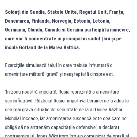
Soldați din Suedia, Statele Unite, Regatul Unit, Franța,
Danemarca, Finlanda, Norvegia, Estonia, Letonia,
Germania, Olanda, Canada și Ucraina participă la manevre,
care vor fi concentrate în principal în sudul țării și pe
insula Gotland de la Marea Baltică.
Exercițiile simulează felul în care trebuie înfruntată o
amenințare militară 'gravă' și neașteptată dinspre est.
'În zona noastră imediată, Rusia reprezintă o amenințare
semnificativă. Războiul Rusiei împotriva Ucrainei ne-a adus la
cea mai gravă situație de securitate de la al Doilea Război
Mondial încoace, iar amenințarea rusească este cea care ne
obligă să ne antrenăm capacitățile defensive', a declarat
contraamiralul Jonas Wikstrom într-un comunicat de presă al