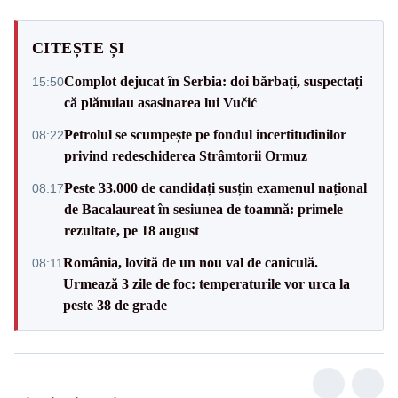
CITEȘTE ȘI
Complot dejucat în Serbia: doi bărbați, suspectați
15:50
că plănuiau asasinarea lui Vučić
Petrolul se scumpește pe fondul incertitudinilor
08:22
privind redeschiderea Strâmtorii Ormuz
Peste 33.000 de candidați susțin examenul național
08:17
de Bacalaureat în sesiunea de toamnă: primele
rezultate, pe 18 august
România, lovită de un nou val de caniculă.
08:11
Urmează 3 zile de foc: temperaturile vor urca la
peste 38 de grade