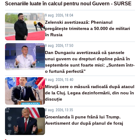
Scenariile luate în calcul pentru noul Guvern - SURSE
9 aug. 2026, 18:04
Zelenski avertizează: Phenianul
pregătește trimiterea a 50.000 de militari
în Rusia
9 aug. 2026, 17:50
Dan Dungaciu avertizează că șansele
unui guvern cu drepturi depline până în
septembrie sunt foarte mici: „Suntem într-
o furtună perfectă”
9 aug. 2026, 15:40
Miruță cere o măsură radicală după atacul
de la Cluj. Legea dezinformării, din nou în
discuție
8 aug. 2026, 13:35
Groenlanda îi pune frână lui Trump.
Avertisment dur după planul de foraj