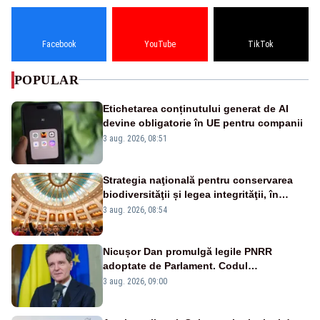
Facebook
YouTube
TikTok
POPULAR
Etichetarea conținutului generat de AI
devine obligatorie în UE pentru companii
3 aug. 2026, 08:51
Strategia naţională pentru conservarea
biodiversităţii și legea integrităţii, în
dezbatere
3 aug. 2026, 08:54
Nicușor Dan promulgă legile PNRR
adoptate de Parlament. Codul
urbanismului, printre actele normative
3 aug. 2026, 09:00
vizate