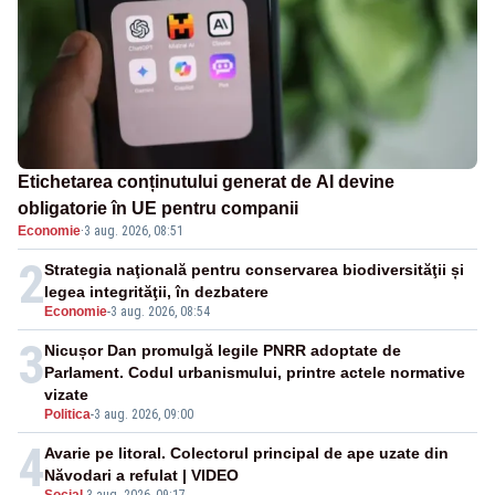
Etichetarea conținutului generat de AI devine
obligatorie în UE pentru companii
Economie
·
3 aug. 2026, 08:51
2
Strategia naţională pentru conservarea biodiversităţii și
legea integrităţii, în dezbatere
Economie
-
3 aug. 2026, 08:54
3
Nicușor Dan promulgă legile PNRR adoptate de
Parlament. Codul urbanismului, printre actele normative
vizate
Politica
-
3 aug. 2026, 09:00
4
Avarie pe litoral. Colectorul principal de ape uzate din
Năvodari a refulat | VIDEO