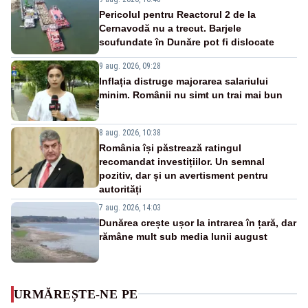
Pericolul pentru Reactorul 2 de la
Cernavodă nu a trecut. Barjele
scufundate în Dunăre pot fi dislocate
9 aug. 2026, 09:28
Inflația distruge majorarea salariului
minim. Românii nu simt un trai mai bun
8 aug. 2026, 10:38
România își păstrează ratingul
recomandat investițiilor. Un semnal
pozitiv, dar și un avertisment pentru
autorități
7 aug. 2026, 14:03
Dunărea crește ușor la intrarea în țară, dar
rămâne mult sub media lunii august
URMĂREȘTE-NE PE