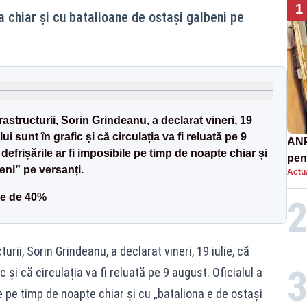
1
a chiar și cu batalioane de ostaşi galbeni pe
frastructurii, Sorin Grindeanu, a declarat vineri, 19
lui sunt în grafic și că circulația va fi reluată pe 9
ANP
defrișările ar fi imposibile pe timp de noapte chiar și
pen
eni” pe versanți.
Actua
nor
ție de 40%
urii, Sorin Grindeanu, a declarat vineri, 19 iulie, că
c și că circulația va fi reluată pe 9 august. Oficialul a
e pe timp de noapte chiar și cu „bataliona e de ostași