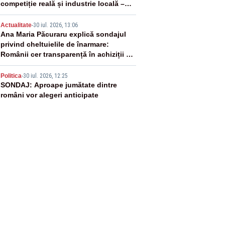
competiție reală și industrie locală –
SONDAJ
4
Actualitate
-
30 iul. 2026, 13:06
Ana Maria Păcuraru explică sondajul
privind cheltuielile de înarmare:
Românii cer transparență în achiziții și
un echilibru între partenerii externi
5
Politica
-
30 iul. 2026, 12:25
SONDAJ: Aproape jumătate dintre
români vor alegeri anticipate