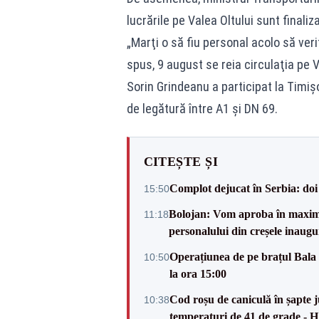
lucrările pe Valea Oltului sunt finali
„Marţi o să fiu personal acolo să ver
spus, 9 august se reia circulaţia pe V
Sorin Grindeanu a participat la Timi
de legătură între A1 şi DN 69.
CITEȘTE ȘI
Complot dejucat în Serbia: doi 
15:50
Bolojan: Vom aproba în maxi
11:18
personalului din creșele inaugu
Operațiunea de pe brațul Bala i
10:50
la ora 15:00
Cod roșu de caniculă în șapte ju
10:38
temperaturi de 41 de grade -