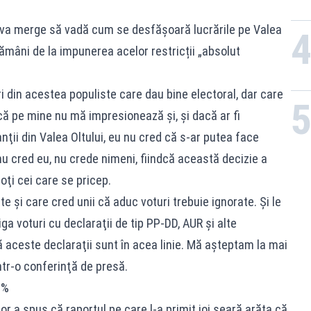
 va merge să vadă cum se desfășoară lucrările pe Valea
tămâni de la impunerea acelor restricții „absolut
i din acestea populiste care dau bine electoral, dar care
că pe mine nu mă impresionează şi, şi dacă ar fi
nţii din Valea Oltului, eu nu cred că s-ar putea face
nu cred eu, nu crede nimeni, fiindcă această decizie a
oţi cei care se pricep.
e şi care cred unii că aduc voturi trebuie ignorate. Şi le
a voturi cu declaraţii de tip PP-DD, AUR şi alte
 aceste declaraţii sunt în acea linie. Mă aşteptam la mai
ntr-o conferinţă de presă.
0%
r a spus că raportul pe care l-a primit joi seară arăta că