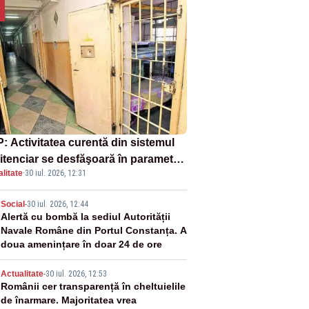
: Activitatea curentă din sistemul
itenciar se desfăşoară în parametri
litate
·
30 iul. 2026, 12:31
mali
2
Social
-
30 iul. 2026, 12:44
Alertă cu bombă la sediul Autorității
Navale Române din Portul Constanța. A
doua amenințare în doar 24 de ore
3
Actualitate
-
30 iul. 2026, 12:53
Românii cer transparență în cheltuielile
de înarmare. Majoritatea vrea