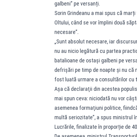
galbeni” pe versanți.
Sorin Grindeanu a mai spus că marți
Oltului, când se vor împlini două săp
necesare”.
„Sunt absolut necesare, iar discursur
nu au nicio legătură cu partea practi
batalioane de ostaşi galbeni pe versa
defrişări pe timp de noapte şi nu că 
fost luată urmare a consultărilor cu t
Aşa că declaraţii din acestea populist
mai spun ceva: niciodată nu vor câştig
asemenea formaţiuni politice, fiindcă
multă seriozitate”, a spus ministrul î
Lucrările, finalizate în proporție de 4
De asemenea, ministrul Transporturilo