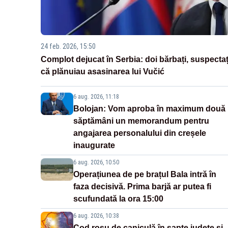
24 feb. 2026, 15:50
Complot dejucat în Serbia: doi bărbați, suspectaț
că plănuiau asasinarea lui Vučić
6 aug. 2026, 11:18
Bolojan: Vom aproba în maximum două
săptămâni un memorandum pentru
angajarea personalului din creșele
inaugurate
6 aug. 2026, 10:50
Operațiunea de pe brațul Bala intră în
faza decisivă. Prima barjă ar putea fi
scufundată la ora 15:00
6 aug. 2026, 10:38
Cod roșu de caniculă în șapte județe și