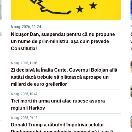
6 aug. 2026, 11:24
i
Nicușor Dan, suspendat pentru că nu propune
un nume de prim-ministru, așa cum prevede
Constituția!
6 aug. 2026, 11:05
Zi decisivă la Înalta Curte. Guvernul Bolojan află
astăzi dacă trebuie să plătească aproape un
miliard de euro grefierilor
6 aug. 2026, 10:47
Trei morți în urma unui atac rusesc asupra
regiunii Harkov
6 aug. 2026, 09:13
Donald Trump a răbufnit împotriva șefului
Pentagonului: președintele, enervat că i s-ar fi