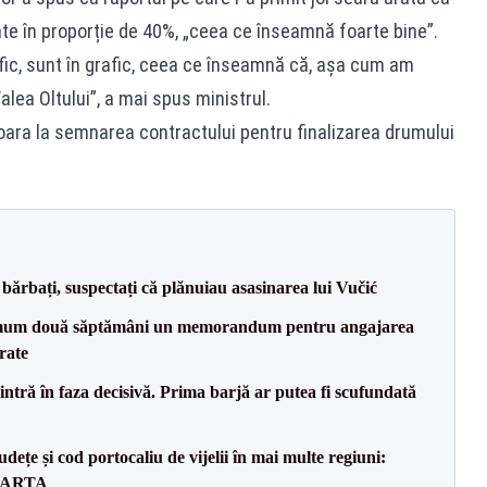
zate în proporție de 40%, „ceea ce înseamnă foarte bine”.
ific, sunt în grafic, ceea ce înseamnă că, aşa cum am
alea Oltului”, a mai spus ministrul.
șoara la semnarea contractului pentru finalizarea drumului
bărbați, suspectați că plănuiau asasinarea lui Vučić
mum două săptămâni un memorandum pentru angajarea
rate
ntră în faza decisivă. Prima barjă ar putea fi scufundată
dețe și cod portocaliu de vijelii în mai multe regiuni:
 HARTA