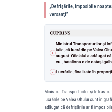
„Defrișările, imposibile noapte
versanţi”
CUPRINS
Ministrul Transporturilor şi In
iulie, că lucrările pe Valea Oltu
1
august. Oficialul a adăugat că 
cu „bataliona e de ostași galb
Lucrările, finalizate în propor
2
Ministrul Transporturilor şi Infrastruct
lucrările pe Valea Oltului sunt în grafi
adăugat că defrișările ar fi imposibil