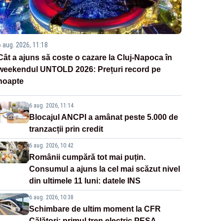
6 aug. 2026, 11:18
Cât a ajuns să coste o cazare la Cluj-Napoca în
weekendul UNTOLD 2026: Prețuri record pe
noapte
6 aug. 2026, 11:14
Blocajul ANCPI a amânat peste 5.000 de
tranzacții prin credit
6 aug. 2026, 10:42
Românii cumpără tot mai puțin.
Consumul a ajuns la cel mai scăzut nivel
din ultimele 11 luni: datele INS
6 aug. 2026, 10:38
Schimbare de ultim moment la CFR
Călători: primul tren electric PESA