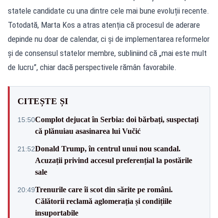
statele candidate cu una dintre cele mai bune evoluții recente.
Totodată, Marta Kos a atras atenția că procesul de aderare
depinde nu doar de calendar, ci și de implementarea reformelor
și de consensul statelor membre, subliniind că „mai este mult
de lucru”, chiar dacă perspectivele rămân favorabile.
CITEȘTE ȘI
Complot dejucat în Serbia: doi bărbați, suspectați
15:50
că plănuiau asasinarea lui Vučić
Donald Trump, în centrul unui nou scandal.
21:52
Acuzații privind accesul preferențial la postările
sale
Trenurile care îi scot din sărite pe români.
20:49
Călătorii reclamă aglomerația și condițiile
insuportabile