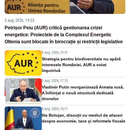
5 aug. 2026, 19:53
Petrișor Peiu (AUR) critică gestionarea crizei
energetice: Proiectele de la Complexul Energetic
Oltenia sunt blocate în birocrație și restricții legislative
5 aug. 2026, 19:37
Strategia pentru biodiversitate nu apără
interesele României. AUR a votat
împotrivă
5 aug. 2026, 17:15
Vladimir Putin reorganizează Armata rusă.
A înființat o nouă structură dedicată
dronelor
5 aug. 2026, 16:11
Ilie Bolojan, discuții cu mediul de afaceri
despre economie, taxe și reformele fiscale