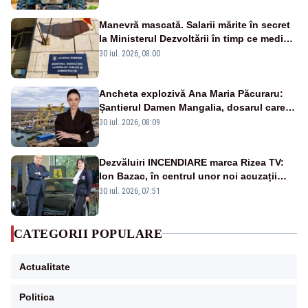
Manevră mascată. Salarii mărite în secret
la Ministerul Dezvoltării în timp ce medicii
ies în stradă
30 iul. 2026, 08:00
Ancheta explozivă Ana Maria Păcuraru:
Șantierul Damen Mangalia, dosarul care
scufundă apărarea României
30 iul. 2026, 08:09
Dezvăluiri INCENDIARE marca Rizea TV:
Ion Bazac, în centrul unor noi acuzații
publice
30 iul. 2026, 07:51
CATEGORII POPULARE
Actualitate
Politica