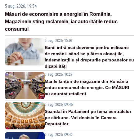
5 aug. 2026, 19:54
Măsuri de economisire a energiei în România.
Magazinele sting reclamele, iar autoritățile reduc
consumul
5 aug. 2026, 15:03
Banii intră mai devreme pentru milioane
de români: când se plătesc alocațiile,
indemnizațiile și drepturile persoanelor cu
dizabilități
5 aug. 2026, 10:29
Marile lanțuri de magazine din România
reduc consumul de energie. Ce MĂSURI
au anunțat retailerii
5 aug. 2026, 09:46
Scandal în Parlament pe tema centralelor
pe cărbune. Vot decisiv în Camera
Deputaților
5 aug. 2026, 09:42