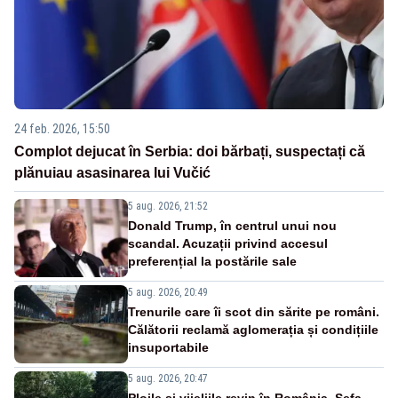
24 feb. 2026, 15:50
Complot dejucat în Serbia: doi bărbați, suspectați că
plănuiau asasinarea lui Vučić
5 aug. 2026, 21:52
Donald Trump, în centrul unui nou
scandal. Acuzații privind accesul
preferențial la postările sale
5 aug. 2026, 20:49
Trenurile care îi scot din sărite pe români.
Călătorii reclamă aglomerația și condițiile
insuportabile
5 aug. 2026, 20:47
Ploile și vijeliile revin în România. Șefa