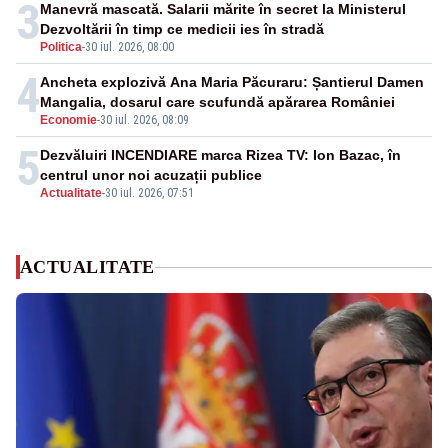
3
Manevră mascată. Salarii mărite în secret la Ministerul
Dezvoltării în timp ce medicii ies în stradă
Politica
-
30 iul. 2026, 08:00
4
Ancheta explozivă Ana Maria Păcuraru: Șantierul Damen
Mangalia, dosarul care scufundă apărarea României
Economie
-
30 iul. 2026, 08:09
5
Dezvăluiri INCENDIARE marca Rizea TV: Ion Bazac, în
centrul unor noi acuzații publice
Actualitate
-
30 iul. 2026, 07:51
ACTUALITATE