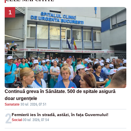
1
Continuă greva în Sănătate. 500 de spitale asigură
doar urgențele
Sanatate
·
30 iul. 2026, 07:51
2
Fermierii ies în stradă, astăzi, în fața Guvernului!
Social
-
30 iul. 2026, 07:54