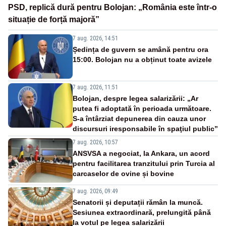
PSD, replică dură pentru Bolojan: „România este într-o
situație de forță majoră”
7 aug. 2026, 14:51
Ședința de guvern se amână pentru ora
15:00. Bolojan nu a obținut toate avizele
7 aug. 2026, 11:51
Bolojan, despre legea salarizării: „Ar
putea fi adoptată în perioada următoare.
S-a întârziat depunerea din cauza unor
discursuri iresponsabile în spaţiul public”
7 aug. 2026, 10:57
ANSVSA a negociat, la Ankara, un acord
pentru facilitarea tranzitului prin Turcia al
carcaselor de ovine și bovine
7 aug. 2026, 09:49
Senatorii și deputații rămân la muncă.
Sesiunea extraordinară, prelungită până
la votul pe legea salarizării