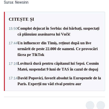
Sursa: Newsinn
CITEȘTE ȘI
Complot dejucat în Serbia: doi bărbați, suspectați
15:50
că plănuiau asasinarea lui Vučić
Un influencer din Timiș, reținut după un live
17:44
urmărit de peste 22.000 de oameni. Ce provocări
făcea pe TikTok
Lovitură dură pentru căpitanul lui Sepsi. Cosmin
17:16
Matei, suspendat 9 luni de TAS în cazul de dopaj
David Popovici, favorit absolut la Europenele de la
17:14
Paris. Experții nu văd rival pentru aur