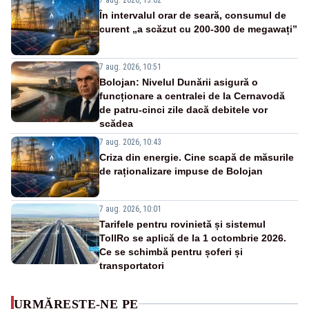
În intervalul orar de seară, consumul de
curent „a scăzut cu 200-300 de megawați”
7 aug. 2026, 10:51
Bolojan: Nivelul Dunării asigură o
funcționare a centralei de la Cernavodă
de patru-cinci zile dacă debitele vor
scădea
7 aug. 2026, 10:43
Criza din energie. Cine scapă de măsurile
de raționalizare impuse de Bolojan
7 aug. 2026, 10:01
Tarifele pentru rovinietă și sistemul
TollRo se aplică de la 1 octombrie 2026.
Ce se schimbă pentru șoferi și
transportatori
URMĂREȘTE-NE PE