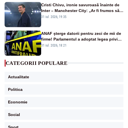
Cristi Chivu, ironie savuroasă înainte de
Inter – Manchester City: „Ar fi frumos să
mai cumpărați și de la noi”
31 iul. 2026, 19:35
ANAF șterge datorii pentru zeci de mii de
firme! Parlamentul a adoptat legea privind
amnistia fiscală
31 iul. 2026, 18:21
CATEGORII POPULARE
Actualitate
Politica
Economie
Social
Sport