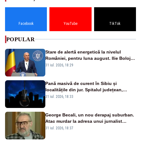
Facebook
YouTube
TikTok
POPULAR
Stare de alertă energetică la nivelul
României, pentru luna august. Ilie Bolojan
a anunțat importuri și posibile restricții –
31 iul. 2026, 18:29
VIDEO
Pană masivă de curent în Sibiu și
localitățile din jur. Spitalul județean,
semafoarele, rețelele de telefonie, grav
31 iul. 2026, 18:33
afectate
George Becali, un nou derapaj suburban.
Atac murdar la adresa unui jurnalist
sportiv – AUDIO
31 iul. 2026, 18:37