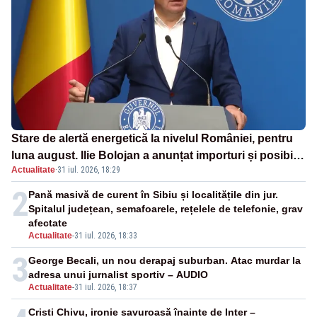
Stare de alertă energetică la nivelul României, pentru
luna august. Ilie Bolojan a anunțat importuri și posibile
Actualitate
·
31 iul. 2026, 18:29
restricții – VIDEO
2
Pană masivă de curent în Sibiu și localitățile din jur.
Spitalul județean, semafoarele, rețelele de telefonie, grav
afectate
Actualitate
-
31 iul. 2026, 18:33
3
George Becali, un nou derapaj suburban. Atac murdar la
adresa unui jurnalist sportiv – AUDIO
Actualitate
-
31 iul. 2026, 18:37
Cristi Chivu, ironie savuroasă înainte de Inter –