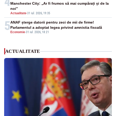
4
Manchester City: „Ar fi frumos să mai cumpărați și de la
noi”
Actualitate
-
31 iul. 2026, 19:35
5
ANAF șterge datorii pentru zeci de mii de firme!
Parlamentul a adoptat legea privind amnistia fiscală
Economie
-
31 iul. 2026, 18:21
ACTUALITATE