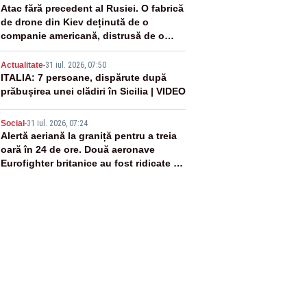
3
Atac fără precedent al Rusiei. O fabrică
de drone din Kiev deținută de o
companie americană, distrusă de o
rachetă rusească
4
Actualitate
-
31 iul. 2026, 07:50
ITALIA: 7 persoane, dispărute după
prăbușirea unei clădiri în Sicilia | VIDEO
5
Social
-
31 iul. 2026, 07:24
Alertă aeriană la graniță pentru a treia
oară în 24 de ore. Două aeronave
Eurofighter britanice au fost ridicate de
la sol