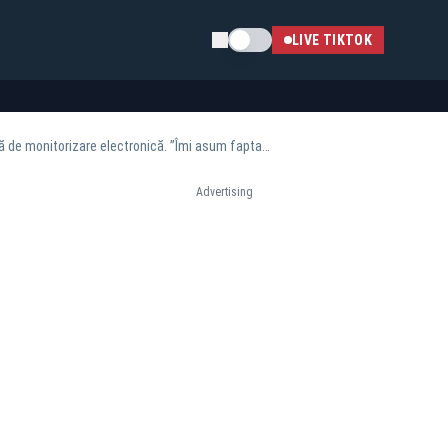
Schimba tema
LIVE TIKTOK
Makaveli, plasat sub control judiciar și nu are voie să părăsească țara. Va purta o brățară de monitorizare electronică. ”Îmi asum fapta”-VIDEO
Advertising