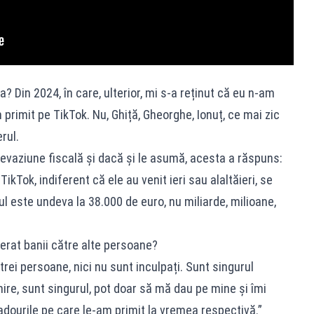
 da? Din 2024, în care, ulterior, mi s-a reținut că eu n-am
 primit pe TikTok. Nu, Ghiță, Gheorghe, Ionuț, ce mai zic
rul.
 evaziune fiscală și dacă și le asumă, acesta a răspuns:
ikTok, indiferent că ele au venit ieri sau alaltăieri, se
ul este undeva la 38.000 de euro, nu miliarde, milioane,
erat banii către alte persoane?
rei persoane, nici nu sunt inculpați. Sunt singurul
mire, sunt singurul, pot doar să mă dau pe mine și îmi
adourile pe care le-am primit la vremea respectivă.”