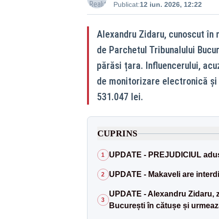
Publicat:
12 iun. 2026, 12:22
Alexandru Zidaru, cunoscut în 
de Parchetul Tribunalului Bucure
părăsi țara. Influencerului, ac
de monitorizare electronică și
531.047 lei.
CUPRINS
UPDATE - PREJUDICIUL adus s
1
UPDATE - Makaveli are interdic
2
UPDATE - Alexandru Zidaru, zi
3
București în cătușe și urmează