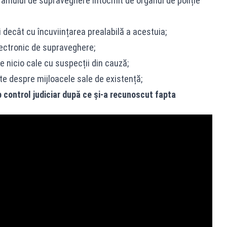
amului de supraveghere întocmit de organul de poliție
decât cu încuviințarea prealabilă a acestuia;
ectronic de supraveghere;
e nicio cale cu suspecții din cauză;
te despre mijloacele sale de existență;
 control judiciar după ce și-a recunoscut fapta