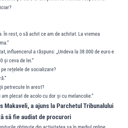
iciar?
ra. În rest, o să achit ce am de achitat. La vremea
ama.”
at, influencerul a răspuns: „Undeva la 38.000 de euro e
0 și ceva de lei.”
 pe rețelele de socializare?
ră.”
i petrecute în arest?
 am plecat de acolo cu dor și cu melancolie.”
 Makaveli, a ajuns la Parchetul Tribunalului
ă să fie audiat de procurori
niturile obținute din activitatea sa în mediul online,