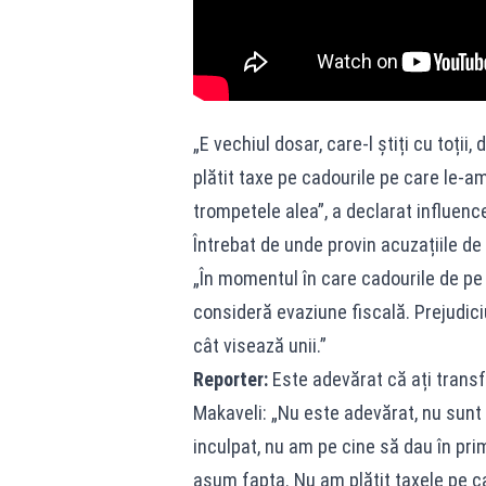
„E vechiul dosar, care-l știți cu toții,
plătit taxe pe cadourile pe care le-am
trompetele alea”, a declarat influence
Întrebat de unde provin acuzațiile de
„În momentul în care cadourile de pe T
consideră evaziune fiscală. Prejudici
cât visează unii.”
Reporter:
Este adevărat că ați transf
Makaveli: „Nu este adevărat, nu sunt t
inculpat, nu am pe cine să dau în pri
asum fapta. Nu am plătit taxele pe c