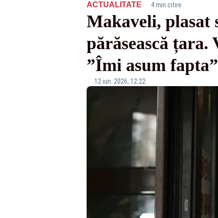
·
ACTUALITATE
4 min citire
Makaveli, plasat s
părăsească țara. 
”Îmi asum fapt
12 iun. 2026, 12:22