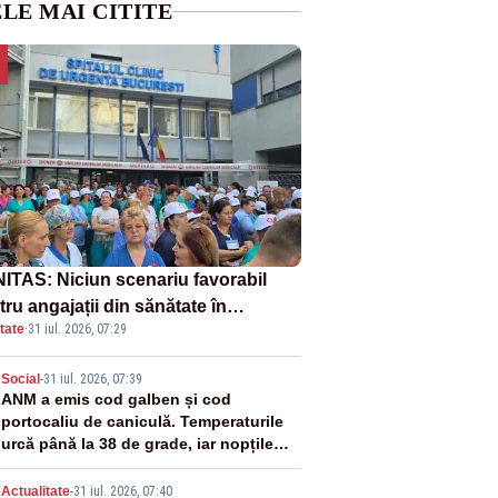
LE MAI CITITE
ITAS: Niciun scenariu favorabil
ru angajații din sănătate în
tate
·
31 iul. 2026, 07:29
ectul Legii salarizării
2
Social
-
31 iul. 2026, 07:39
ANM a emis cod galben și cod
portocaliu de caniculă. Temperaturile
urcă până la 38 de grade, iar nopțile
devin tropicale
Actualitate
-
31 iul. 2026, 07:40