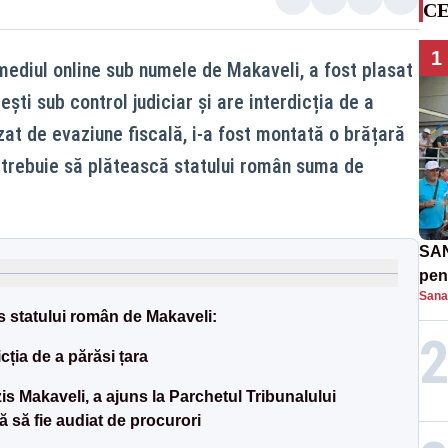
CE
1
mediul online sub numele de Makaveli, a fost plasat
ști sub control judiciar și are interdicția de a
uzat de evaziune fiscală, i-a fost montată o brățară
 trebuie să plătească statului român suma de
SAN
pent
Sana
proi
tatului român de Makaveli:
ția de a părăsi țara
s Makaveli, a ajuns la Parchetul Tribunalului
 să fie audiat de procurori