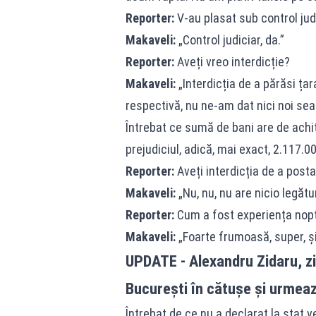
Reporter:
V-au plasat sub control jud
Makaveli:
„Control judiciar, da.”
Reporter:
Aveți vreo interdicție?
Makaveli:
„Interdicția de a părăsi ța
respectivă, nu ne-am dat nici noi se
Întrebat ce sumă de bani are de achit
prejudiciul, adică, mai exact, 2.117.00
Reporter:
Aveți interdicția de a posta
Makaveli:
„Nu, nu, nu are nicio legătu
Reporter:
Cum a fost experiența nopți
Makaveli:
„Foarte frumoasă, super, și
UPDATE - Alexandru Zidaru, zis
București în cătușe și urmeaz
Întrebat de ce nu a declarat la stat ve