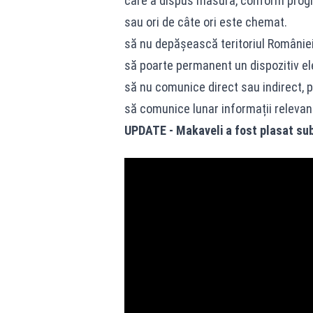
care a dispus măsura, conform progr
sau ori de câte ori este chemat.
să nu depășească teritoriul României 
să poarte permanent un dispozitiv el
să nu comunice direct sau indirect, p
să comunice lunar informații relevan
UPDATE - Makaveli a fost plasat sub