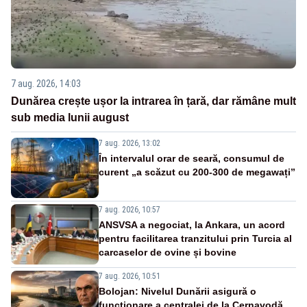
7 aug. 2026, 14:03
Dunărea crește ușor la intrarea în țară, dar rămâne mult
sub media lunii august
7 aug. 2026, 13:02
În intervalul orar de seară, consumul de
curent „a scăzut cu 200-300 de megawați”
7 aug. 2026, 10:57
ANSVSA a negociat, la Ankara, un acord
pentru facilitarea tranzitului prin Turcia al
carcaselor de ovine și bovine
7 aug. 2026, 10:51
Bolojan: Nivelul Dunării asigură o
funcționare a centralei de la Cernavodă