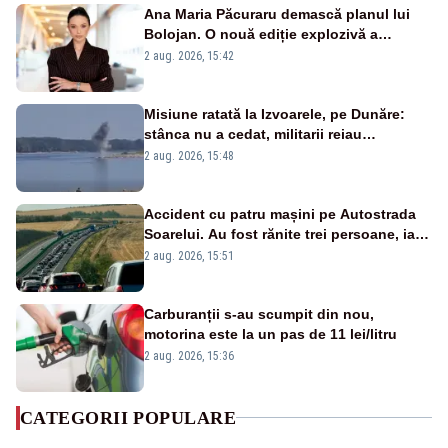
Ana Maria Păcuraru demască planul lui
Bolojan. O nouă ediție explozivă a
emisiunii „Miza Zilei” la Realitatea PLUS
2 aug. 2026, 15:42
Misiune ratată la Izvoarele, pe Dunăre:
stânca nu a cedat, militarii reiau
detonările luni – VIDEO
2 aug. 2026, 15:48
Accident cu patru mașini pe Autostrada
Soarelui. Au fost rănite trei persoane, iar
traficul se desfășoară cu dificultate
2 aug. 2026, 15:51
Carburanții s-au scumpit din nou,
motorina este la un pas de 11 lei/litru
2 aug. 2026, 15:36
CATEGORII POPULARE