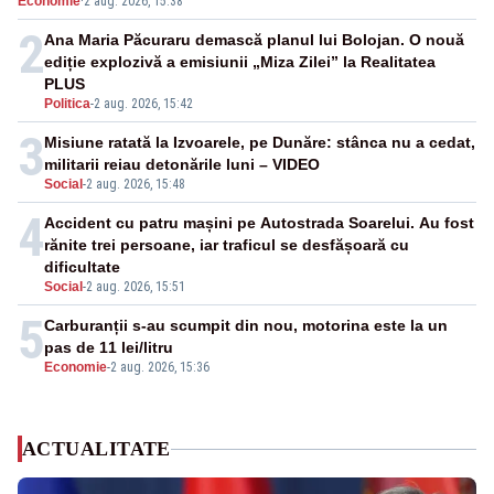
Economie
·
2 aug. 2026, 15:38
2
Ana Maria Păcuraru demască planul lui Bolojan. O nouă
ediție explozivă a emisiunii „Miza Zilei” la Realitatea
PLUS
Politica
-
2 aug. 2026, 15:42
3
Misiune ratată la Izvoarele, pe Dunăre: stânca nu a cedat,
militarii reiau detonările luni – VIDEO
Social
-
2 aug. 2026, 15:48
4
Accident cu patru mașini pe Autostrada Soarelui. Au fost
rănite trei persoane, iar traficul se desfășoară cu
dificultate
Social
-
2 aug. 2026, 15:51
5
Carburanții s-au scumpit din nou, motorina este la un
pas de 11 lei/litru
Economie
-
2 aug. 2026, 15:36
ACTUALITATE