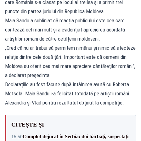
care România s-a clasat pe locul al treilea și a primit trei
puncte din partea juriului din Republica Moldova.
Maia Sandu a subliniat că reacția publicului este cea care
contează cel mai mult și a evidențiat aprecierea acordată
artiștilor români de către cetățenii moldoveni.
„Cred că nu ar trebui să permitem nimănui și nimic să afecteze
relația dintre cele două țări. Important este că oamenii din
Moldova au oferit cea mai mare apreciere cântăreților români”,
a declarat președinta.
Declarațiile au fost făcute după întâlnirea avută cu Roberta
Metsola. Maia Sandu i-a felicitat totodată pe artiștii români
Alexandra și Vlad pentru rezultatul obținut la competiție.
CITEȘTE ȘI
Complot dejucat în Serbia: doi bărbați, suspectați
15:50