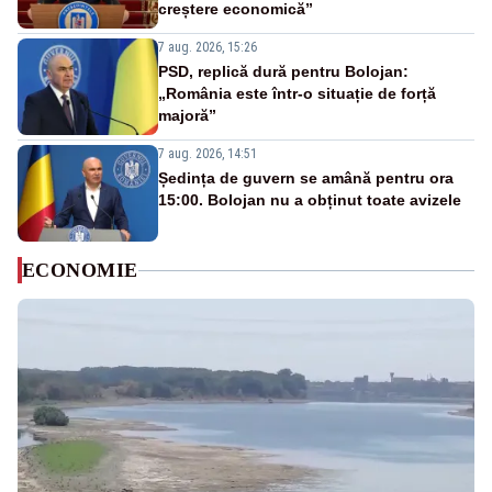
creștere economică”
7 aug. 2026, 15:26
PSD, replică dură pentru Bolojan:
„România este într-o situație de forță
majoră”
7 aug. 2026, 14:51
Ședința de guvern se amână pentru ora
15:00. Bolojan nu a obținut toate avizele
ECONOMIE