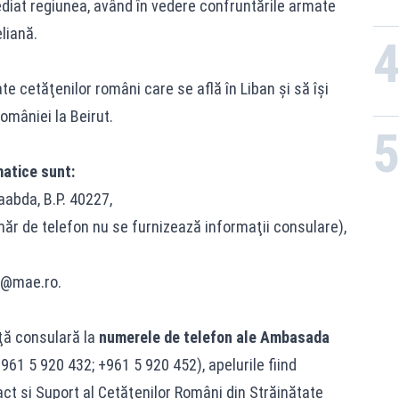
iat regiunea, având în vedere confruntările armate
liană.
 cetăţenilor români care se află în Liban şi să îşi
mâniei la Beirut.
matice sunt:
aabda, B.P. 40227,
ăr de telefon nu se furnizează informaţii consulare),
t@mae.ro
.
nţă consulară la
numerele de telefon ale Ambasada
961 5 920 432; +961 5 920 452), apelurile fiind
ct şi Suport al Cetăţenilor Români din Străinătate