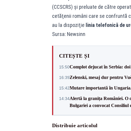
(CCSCRS) şi preluate de către operat
cetăţenii români care se confruntă cu 
au la dispoziţie
linia telefonică de 
Sursa: Newsinn
CITEȘTE ȘI
Complot dejucat în Serbia: doi 
15:50
Zelenski, mesaj dur pentru Vuč
16:39
Mutare importantă în Ungaria. 
15:42
Alertă la granița României. O 
14:34
Bulgariei a convocat Consiliul 
Distribuie articolul