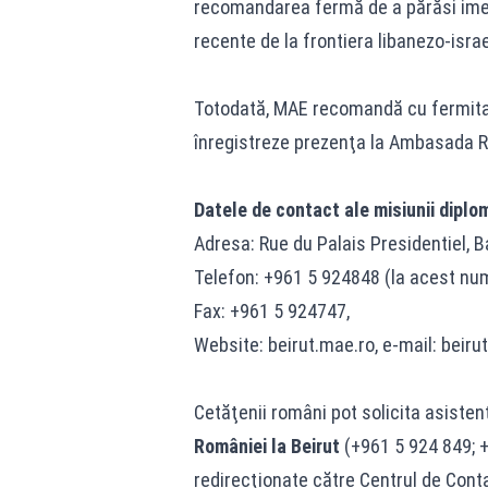
recomandarea fermă de a părăsi imed
recente de la frontiera libanezo-israe
Totodată, MAE recomandă cu fermitate
înregistreze prezenţa la Ambasada Ro
Datele de contact ale misiunii diplo
Adresa: Rue du Palais Presidentiel, B
Telefon: +961 5 924848 (la acest num
Fax: +961 5 924747,
Website: beirut.mae.ro, e-mail:
beiru
Cetăţenii români pot solicita asiste
României la Beirut
(+961 5 924 849; +
redirecţionate către Centrul de Conta