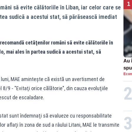
1
ni să evite călătoriile în Liban, iar celor care se
artea sudică a acestui stat, să părăsească imediat
recomandă cetăţenilor români să evite călătoriile în
olo, mai ales în partea sudică a acestui stat, să
Au 
spu
Econ
pas
 luni, MAE aminteşte că există un avertisment de
l 8/9 - "Evitaţi orice călătorie", din cauza evoluţiile
rescut de escaladare.
 stat sunt îndemnaţi să evalueze cu responsabilitate
lor aflaţi în zona de sud a râului Litani, MAE le transmite