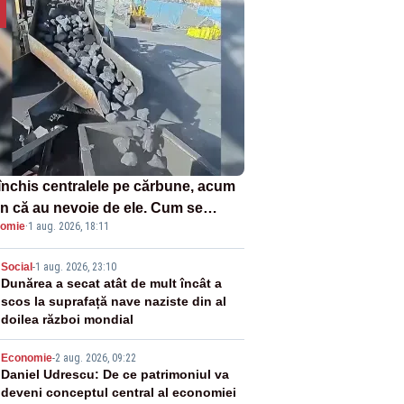
închis centralele pe cărbune, acum
n că au nevoie de ele. Cum se
omie
·
1 aug. 2026, 18:11
ează vina în plină criză energetică
2
Social
-
1 aug. 2026, 23:10
Dunărea a secat atât de mult încât a
scos la suprafață nave naziste din al
doilea război mondial
3
Economie
-
2 aug. 2026, 09:22
Daniel Udrescu: De ce patrimoniul va
deveni conceptul central al economiei