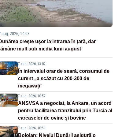
7 aug. 2026, 14:03
Dunărea crește ușor la intrarea în țară, dar
rămâne mult sub media lunii august
7 aug. 2026, 13:02
În intervalul orar de seară, consumul de
curent „a scăzut cu 200-300 de
megawați”
7 aug. 2026, 10:57
ANSVSA a negociat, la Ankara, un acord
pentru facilitarea tranzitului prin Turcia al
carcaselor de ovine și bovine
7 aug. 2026, 10:51
Bolojan: Nivelul Dunării asigură o