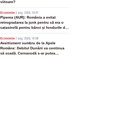
viitoare?
4
Economie
-
2 aug. 2026, 10:01
Piperea (AUR): România a evitat
retrogradarea la junk pentru că era o
catastrofă pentru bănci și fondurile de
pensii
5
Economie
-
1 aug. 2026, 18:08
Avertisment sumbru de la Apele
Române: Debitul Dunării va continua
să scadă. Cernavodă s-ar putea
închide în 4 zile