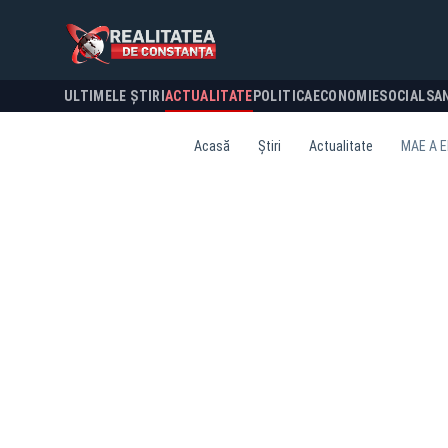
ULTIMELE ȘTIRI
ACTUALITATE
POLITICA
ECONOMIE
SOCIAL
SA
Acasă
Știri
Actualitate
MAE A E