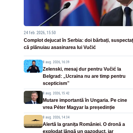
24 feb. 2026, 15:50
Complot dejucat în Serbia: doi bărbați, suspectaț
că plănuiau asasinarea lui Vučić
8 aug. 2026, 16:39
Zelenski, mesaj dur pentru Vučić la
Belgrad: „Ucraina nu are timp pentru
scepticism”
8 aug. 2026, 15:42
Mutare importantă în Ungaria. Pe cine
vrea Péter Magyar la președinție
8 aug. 2026, 14:34
Alertă la granița României. O dronă a
explodat lângă un gazoduct, iar