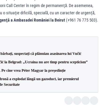
orii Call Center în regim de permanenţă. De asemenea,
o situaţie dificilă, specială, cu un caracter de urgenţă,
urgenţă a Ambasadei României la Beirut
(+961 76 775 503).
bărbați, suspectați că plănuiau asasinarea lui Vučić
ić la Belgrad: „Ucraina nu are timp pentru scepticism”
Pe cine vrea Péter Magyar la președinție
dronă a explodat lângă un gazoduct, iar premierul
de Securitate