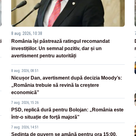
8 aug. 2026, 10:38
i
România își păstrează ratingul recomandat
investițiilor. Un semnal pozitiv, dar și un
avertisment pentru autorități
8 aug. 2026, 08:51
Nicușor Dan, avertisment după decizia Moody’s:
„România trebuie să revină la creștere
economică”
7 aug. 2026, 15:26
PSD, replică dură pentru Bolojan: „România este
într-o situație de forță majoră”
7 aug. 2026, 14:51
Ședința de guvern se amână pentru ora 15:00.