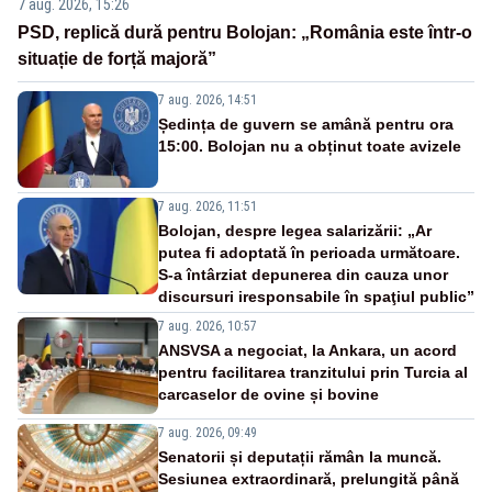
7 aug. 2026, 15:26
PSD, replică dură pentru Bolojan: „România este într-o
situație de forță majoră”
7 aug. 2026, 14:51
Ședința de guvern se amână pentru ora
15:00. Bolojan nu a obținut toate avizele
7 aug. 2026, 11:51
Bolojan, despre legea salarizării: „Ar
putea fi adoptată în perioada următoare.
S-a întârziat depunerea din cauza unor
discursuri iresponsabile în spaţiul public”
7 aug. 2026, 10:57
ANSVSA a negociat, la Ankara, un acord
pentru facilitarea tranzitului prin Turcia al
carcaselor de ovine și bovine
7 aug. 2026, 09:49
Senatorii și deputații rămân la muncă.
Sesiunea extraordinară, prelungită până