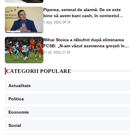
Piperea, semnal de alarmă. De ce este
bine să avem bani cash, în contextul
alertei energetice?
1 aug. 2026, 09:39
Mihai Stoica a răbufnit după eliminarea
FCSB: „N-am văzut asemenea greșeli în
190 de meciuri europene”
31 iul. 2026, 21:35
CATEGORII POPULARE
Actualitate
Politica
Economie
Social