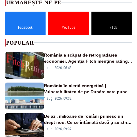
URMĂREȘTE-NE PE
Facebook
YouTube
TikTok
POPULAR
România a scăpat de retrogradarea
economiei. Agenția Fitch menține ratingul
„BBB-” cu perspectivă negativă
1 aug. 2026, 06:48
România în alertă energetică |
Vulnerabilitatea de pe Dunăre care pune
în pericol Centrala Cernavodă era
1 aug. 2026, 09:32
cunoscută de pe vremea lui Ceaușescu
De azi, milioane de români primesc un
drept nou. Ce se întâmplă dacă ți se strică
un produs
1 aug. 2026, 09:37