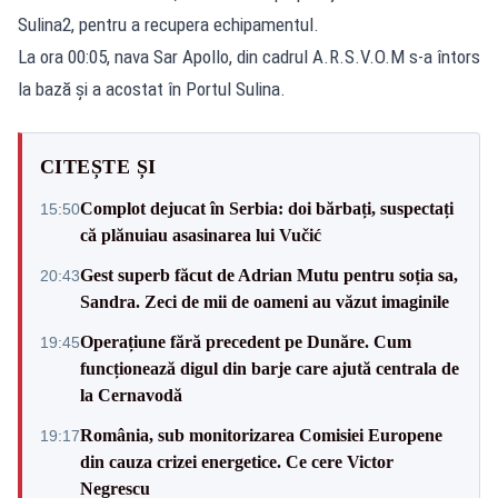
Sulina2, pentru a recupera echipamentul.
La ora 00:05, nava Sar Apollo, din cadrul A.R.S.V.O.M s-a întors
la bază şi a acostat în Portul Sulina.
CITEȘTE ȘI
Complot dejucat în Serbia: doi bărbați, suspectați
15:50
că plănuiau asasinarea lui Vučić
Gest superb făcut de Adrian Mutu pentru soția sa,
20:43
Sandra. Zeci de mii de oameni au văzut imaginile
Operațiune fără precedent pe Dunăre. Cum
19:45
funcționează digul din barje care ajută centrala de
la Cernavodă
România, sub monitorizarea Comisiei Europene
19:17
din cauza crizei energetice. Ce cere Victor
Negrescu