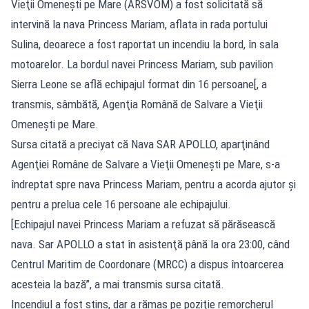
Vieţii Omeneşti pe Mare (ARSVOM) a fost solicitată să
intervină la nava Princess Mariam, aflata in rada portului
Sulina, deoarece a fost raportat un incendiu la bord, în sala
motoarelor. La bordul navei Princess Mariam, sub pavilion
Sierra Leone se află echipajul format din 16 persoane[, a
transmis, sâmbătă, Agenţia Română de Salvare a Vieţii
Omeneşti pe Mare.
Sursa citată a preciyat că Nava SAR APOLLO, aparţinând
Agenţiei Române de Salvare a Vieţii Omeneşti pe Mare, s-a
îndreptat spre nava Princess Mariam, pentru a acorda ajutor şi
pentru a prelua cele 16 persoane ale echipajului.
[Echipajul navei Princess Mariam a refuzat să părăsească
nava. Sar APOLLO a stat în asistenţă până la ora 23:00, când
Centrul Maritim de Coordonare (MRCC) a dispus întoarcerea
acesteia la bază”, a mai transmis sursa citată.
Incendiul a fost stins, dar a rămas pe poziţie remorcherul