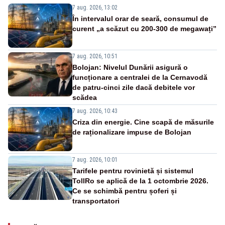
7 aug. 2026, 13:02
În intervalul orar de seară, consumul de
curent „a scăzut cu 200-300 de megawați”
7 aug. 2026, 10:51
Bolojan: Nivelul Dunării asigură o
funcționare a centralei de la Cernavodă
de patru-cinci zile dacă debitele vor
scădea
7 aug. 2026, 10:43
Criza din energie. Cine scapă de măsurile
de raționalizare impuse de Bolojan
7 aug. 2026, 10:01
Tarifele pentru rovinietă și sistemul
TollRo se aplică de la 1 octombrie 2026.
Ce se schimbă pentru șoferi și
transportatori