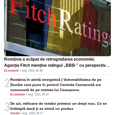
România a scăpat de retrogradarea economiei.
Agenția Fitch menține ratingul „BBB-” cu perspectivă
Economie
·
1 aug. 2026, 06:48
negativă
2
România în alertă energetică | Vulnerabilitatea de pe
Dunăre care pune în pericol Centrala Cernavodă era
cunoscută de pe vremea lui Ceaușescu
Economie
-
1 aug. 2026, 09:32
3
De azi, milioane de români primesc un drept nou. Ce se
întâmplă dacă ți se strică un produs
Social
-
1 aug. 2026, 09:37