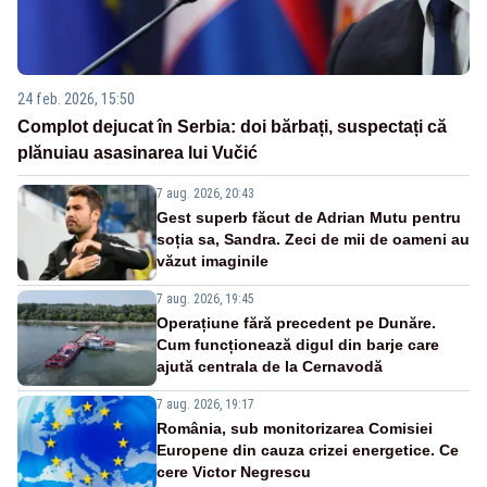
24 feb. 2026, 15:50
Complot dejucat în Serbia: doi bărbați, suspectați că
plănuiau asasinarea lui Vučić
7 aug. 2026, 20:43
Gest superb făcut de Adrian Mutu pentru
soția sa, Sandra. Zeci de mii de oameni au
văzut imaginile
7 aug. 2026, 19:45
Operațiune fără precedent pe Dunăre.
Cum funcționează digul din barje care
ajută centrala de la Cernavodă
7 aug. 2026, 19:17
România, sub monitorizarea Comisiei
Europene din cauza crizei energetice. Ce
cere Victor Negrescu