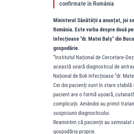
confirmate în România
Ministerul Sănătății a anunțat, joi s
România. Este vorba despre două pers
Infecțioase "dr. Matei Balș" din Buc
gospodărie.
”Institutul Național de Cercetare-Dez
această seară diagnosticul de antrax
Național de Boli Infecțioase "dr. Mate
Cei doi pacienți sunt în stare stabilă
pacient are o formă ușoară, cutanată, 
complicații. Amândoi au primit tratam
suspiciunii diagnosticului.
Reamintim că pacienții au semnalat 
gospodăria proprie.