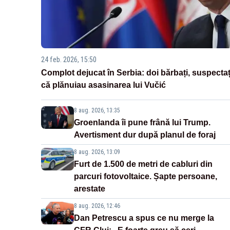
24 feb. 2026, 15:50
Complot dejucat în Serbia: doi bărbați, suspectaț
că plănuiau asasinarea lui Vučić
8 aug. 2026, 13:35
Groenlanda îi pune frână lui Trump.
Avertisment dur după planul de foraj
8 aug. 2026, 13:09
Furt de 1.500 de metri de cabluri din
parcuri fotovoltaice. Șapte persoane,
arestate
8 aug. 2026, 12:46
Dan Petrescu a spus ce nu merge la