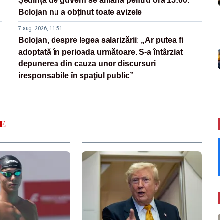
Ședința de guvern se amână pentru ora 15:00.
Bolojan nu a obținut toate avizele
7 aug. 2026, 11:51
Bolojan, despre legea salarizării: „Ar putea fi
adoptată în perioada următoare. S-a întârziat
depunerea din cauza unor discursuri
iresponsabile în spaţiul public”
E