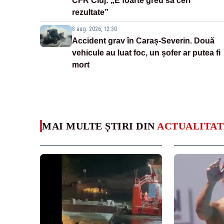
CFR Cluj: „E foarte greu să ceri
rezultate”
8 aug. 2026, 12:30
Accident grav în Caraș-Severin. Două
vehicule au luat foc, un șofer ar putea fi
mort
MAI MULTE ȘTIRI DIN
ACTUALITAT