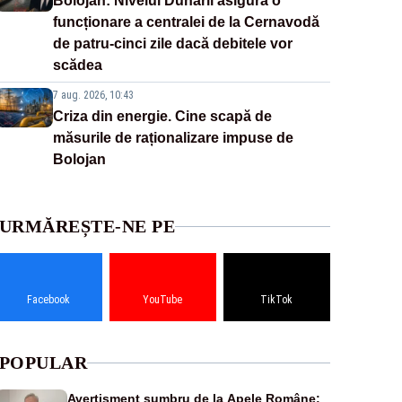
Bolojan: Nivelul Dunării asigură o
funcționare a centralei de la Cernavodă
de patru-cinci zile dacă debitele vor
scădea
7 aug. 2026, 10:43
Criza din energie. Cine scapă de
măsurile de raționalizare impuse de
Bolojan
URMĂREȘTE-NE PE
Facebook
YouTube
TikTok
POPULAR
Avertisment sumbru de la Apele Române: