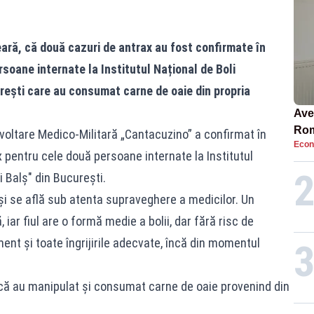
eară, că două cazuri de antrax au fost confirmate în
oane internate la Institutul Național de Boli
urești care au consumat carne de oaie din propria
Ave
Rom
voltare Medico-Militară „Cantacuzino” a confirmat în
Econ
să 
 pentru cele două persoane internate la Institutul
în 4
i Balș" din București.
 și se află sub atenta supraveghere a medicilor. Un
iar fiul are o formă medie a bolii, dar fără risc de
ent și toate îngrijirile adecvate, încă din momentul
că au manipulat și consumat carne de oaie provenind din