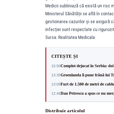
Medicii subliniază că există un risc 
Ministerul Sănătății se află în cont
gestionarea cazurilor și se asigură c
infecției sunt respectate cu rigurozit
Sursa: Realitatea Medicala
CITEȘTE ȘI
Complot dejucat în Serbia: doi 
15:50
Groenlanda îi pune frână lui 
13:35
Furt de 1.500 de metri de cablu
13:09
Dan Petrescu a spus ce nu merg
12:46
Distribuie articolul