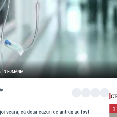
E ÎN ROMÂNIA
ta
CE
1
 joi seară, că două cazuri de antrax au fost