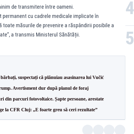
minim de transmitere între oameni.
act permanent cu cadrele medicale implicate în
ă toate măsurile de prevenire a răspândirii posibile a
ate”, a transmis Ministerul Sănătății.
bărbați, suspectați că plănuiau asasinarea lui Vučić
Trump. Avertisment dur după planul de foraj
ri din parcuri fotovoltaice. Șapte persoane, arestate
e la CFR Cluj: „E foarte greu să ceri rezultate”