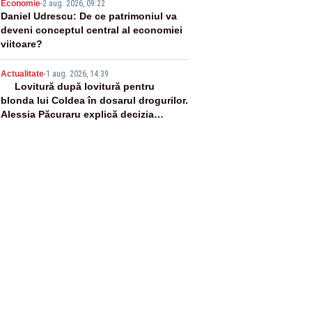
4
Economie
-
2 aug. 2026, 09:22
Daniel Udrescu: De ce patrimoniul va
deveni conceptul central al economiei
viitoare?
5
Actualitate
-
1 aug. 2026, 14:39
Lovitură după lovitură pentru
blonda lui Coldea în dosarul drogurilor.
Alessia Păcuraru explică decizia
magistraților