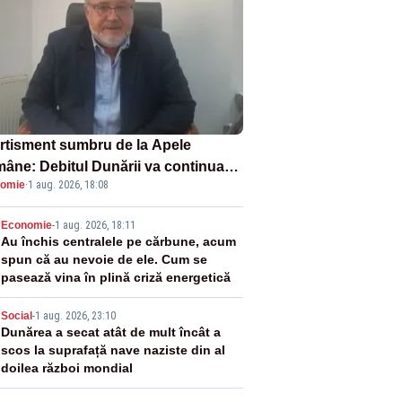
rtisment sumbru de la Apele
âne: Debitul Dunării va continua
omie
·
1 aug. 2026, 18:08
scadă. Cernavodă s-ar putea închide
 zile
2
Economie
-
1 aug. 2026, 18:11
Au închis centralele pe cărbune, acum
spun că au nevoie de ele. Cum se
pasează vina în plină criză energetică
3
Social
-
1 aug. 2026, 23:10
Dunărea a secat atât de mult încât a
scos la suprafață nave naziste din al
doilea război mondial