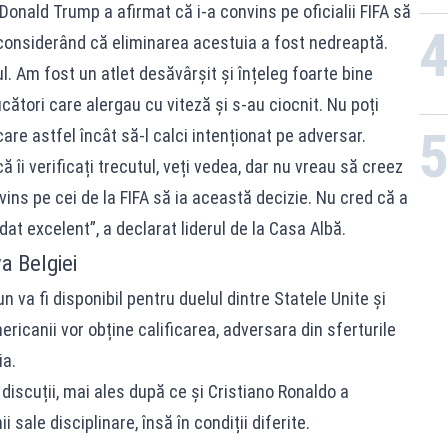
Donald Trump a afirmat că i-a convins pe oficialii FIFA să
considerând că eliminarea acestuia a fost nedreaptă.
. Am fost un atlet desăvârșit și înțeleg foarte bine
ucători care alergau cu viteză și s-au ciocnit. Nu poți
re astfel încât să-l calci intenționat pe adversar.
 îi verificați trecutul, veți vedea, dar nu vreau să creez
vins pe cei de la FIFA să ia această decizie. Nu cred că a
dat excelent”, a declarat liderul de la Casa Albă.
a Belgiei
n va fi disponibil pentru duelul dintre Statele Unite și
ericanii vor obține calificarea, adversara din sferturile
ia.
iscuții, mai ales după ce și Cristiano Ronaldo a
 sale disciplinare, însă în condiții diferite.