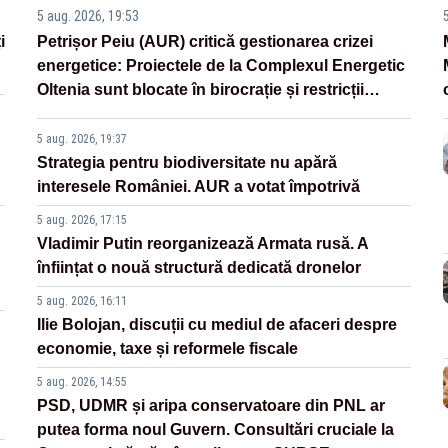
5 aug. 2026, 19:53
i
Petrișor Peiu (AUR) critică gestionarea crizei
energetice: Proiectele de la Complexul Energetic
Oltenia sunt blocate în birocrație și restricții
legislative
5 aug. 2026, 19:37
Strategia pentru biodiversitate nu apără
interesele României. AUR a votat împotrivă
5 aug. 2026, 17:15
Vladimir Putin reorganizează Armata rusă. A
înființat o nouă structură dedicată dronelor
5 aug. 2026, 16:11
Ilie Bolojan, discuții cu mediul de afaceri despre
economie, taxe și reformele fiscale
5 aug. 2026, 14:55
PSD, UDMR și aripa conservatoare din PNL ar
putea forma noul Guvern. Consultări cruciale la