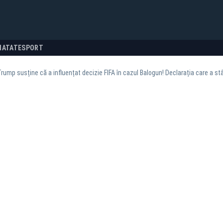
NATATE
SPORT
rump susține că a influențat decizie FIFA în cazul Balogun! Declarația care a stâ