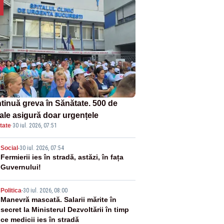
tinuă greva în Sănătate. 500 de
tale asigură doar urgențele
tate
·
30 iul. 2026, 07:51
2
Social
-
30 iul. 2026, 07:54
Fermierii ies în stradă, astăzi, în fața
Guvernului!
3
Politica
-
30 iul. 2026, 08:00
Manevră mascată. Salarii mărite în
secret la Ministerul Dezvoltării în timp
ce medicii ies în stradă