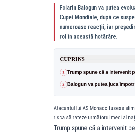
Folarin Balogun va putea evolua
Cupei Mondiale, după ce suspen
numeroase reacții, iar președi
rol în această hotărâre.
CUPRINS
Trump spune că a intervenit 
1
Balogun va putea juca împotri
2
Atacantul lui AS Monaco fusese elimin
risca să rateze următorul meci al naț
Trump spune că a intervenit pe