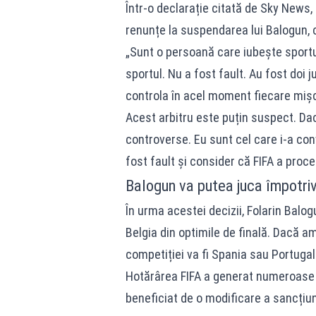
Într-o declarație citată de Sky News, 
renunțe la suspendarea lui Balogun, 
„Sunt o persoană care iubește sportul
sportul. Nu a fost fault. Au fost doi j
controla în acel moment fiecare mișca
Acest arbitru este puțin suspect. Dacă
controverse. Eu sunt cel care i-a con
fost fault și consider că FIFA a proce
Balogun va putea juca împotriv
În urma acestei decizii, Folarin Balogu
Belgia din optimile de finală. Dacă am
competiției va fi Spania sau Portugal
Hotărârea FIFA a generat numeroase d
beneficiat de o modificare a sancțiunii