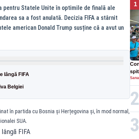
1
 pentru Statele Unite în optimile de finală ale
darea sa a fost anulată. Decizia FIFA a stârnit
ntele american Donald Trump susține că a avut un
Con
spi
pe lângă FIFA
Sana
va Belgiei
at în partida cu Bosnia și Herțegovina și, în mod normal,
ionalei SUA.
 lângă FIFA