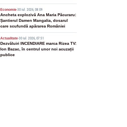
4
Economie
-
30 iul. 2026, 08:09
Ancheta explozivă Ana Maria Păcuraru:
Șantierul Damen Mangalia, dosarul
care scufundă apărarea României
5
Actualitate
-
30 iul. 2026, 07:51
Dezvăluiri INCENDIARE marca Rizea TV:
Ion Bazac, în centrul unor noi acuzații
publice