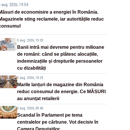
5 aug. 2026, 19:54
Măsuri de economisire a energiei în România.
Magazinele sting reclamele, iar autoritățile reduc
consumul
5 aug. 2026, 15:03
Banii intră mai devreme pentru milioane
de români: când se plătesc alocațiile,
indemnizațiile și drepturile persoanelor
cu dizabilități
5 aug. 2026, 10:29
Marile lanțuri de magazine din România
reduc consumul de energie. Ce MĂSURI
au anunțat retailerii
5 aug. 2026, 09:46
Scandal în Parlament pe tema
centralelor pe cărbune. Vot decisiv în
Camera Deputaților