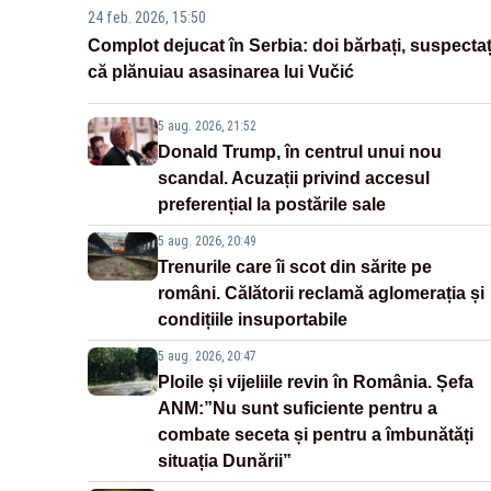
24 feb. 2026, 15:50
Complot dejucat în Serbia: doi bărbați, suspectaț
că plănuiau asasinarea lui Vučić
5 aug. 2026, 21:52
Donald Trump, în centrul unui nou
scandal. Acuzații privind accesul
preferențial la postările sale
5 aug. 2026, 20:49
Trenurile care îi scot din sărite pe
români. Călătorii reclamă aglomerația și
condițiile insuportabile
5 aug. 2026, 20:47
Ploile și vijeliile revin în România. Șefa
ANM:”Nu sunt suficiente pentru a
combate seceta și pentru a îmbunătăți
situația Dunării”