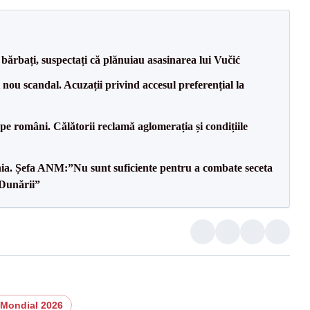
bărbați, suspectați că plănuiau asasinarea lui Vučić
ou scandal. Acuzații privind accesul preferențial la
e pe români. Călătorii reclamă aglomerația și condițiile
mânia. Șefa ANM:”Nu sunt suficiente pentru a combate seceta
 Dunării”
Mondial 2026