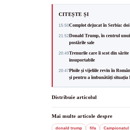
CITEȘTE ȘI
Complot dejucat în Serbia: doi 
15:50
Donald Trump, în centrul unui n
21:52
postările sale
Trenurile care îi scot din sărit
20:49
insuportabile
Ploile și vijeliile revin în Ro
20:47
și pentru a îmbunătăți situația
Distribuie articolul
Mai multe articole despre
donald trump
fifa
Campionatul 