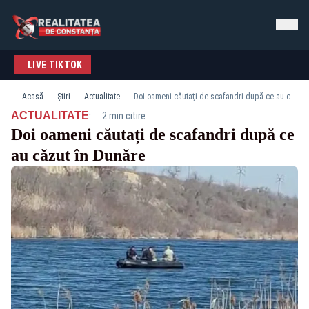
LIVE TIKTOK
Acasă
Știri
Actualitate
Doi oameni căutați de scafandri după ce au căzut în Dunăre
·
ACTUALITATE
2 min citire
Doi oameni căutați de scafandri după ce
au căzut în Dunăre