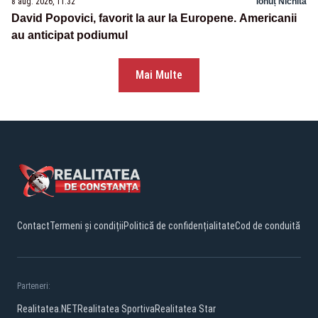
8 aug. 2026, 11:32
Ionuț Nichita
David Popovici, favorit la aur la Europene. Americanii
au anticipat podiumul
Mai Multe
Contact
Termeni și condiții
Politică de confidențialitate
Cod de conduită
Parteneri:
Realitatea.NET
Realitatea Sportiva
Realitatea Star