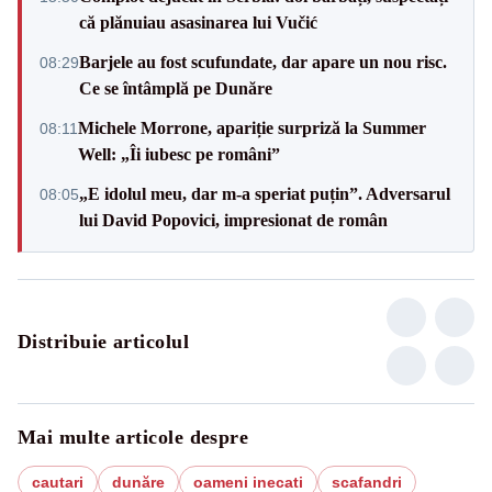
că plănuiau asasinarea lui Vučić
Barjele au fost scufundate, dar apare un nou risc.
08:29
Ce se întâmplă pe Dunăre
Michele Morrone, apariție surpriză la Summer
08:11
Well: „Îi iubesc pe români”
„E idolul meu, dar m-a speriat puțin”. Adversarul
08:05
lui David Popovici, impresionat de român
Distribuie articolul
Mai multe articole despre
cautari
dunăre
oameni inecati
scafandri