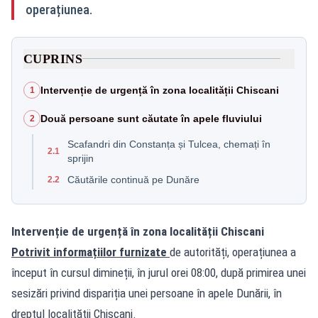
operațiunea.
CUPRINS
Intervenție de urgență în zona localității Chiscani
1
Două persoane sunt căutate în apele fluviului
2
Scafandri din Constanța și Tulcea, chemați în
2.1
sprijin
Căutările continuă pe Dunăre
2.2
Intervenție de urgență în zona localității Chiscani
Potrivit informațiilor furnizate
de autorități, operațiunea a
început în cursul dimineții, în jurul orei 08:00, după primirea unei
sesizări privind dispariția unei persoane în apele Dunării, în
dreptul localității Chiscani.