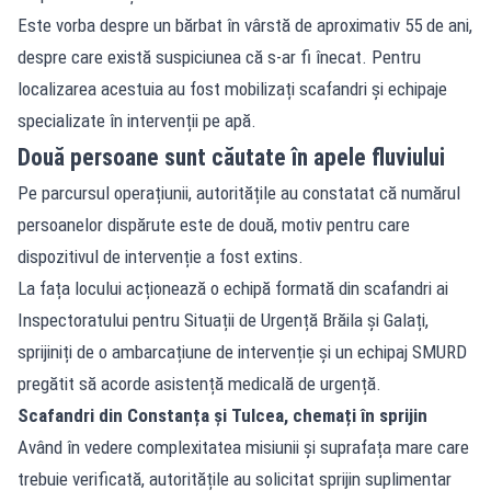
Este vorba despre un bărbat în vârstă de aproximativ 55 de ani,
despre care există suspiciunea că s-ar fi înecat. Pentru
localizarea acestuia au fost mobilizați scafandri și echipaje
specializate în intervenții pe apă.
Două persoane sunt căutate în apele fluviului
Pe parcursul operațiunii, autoritățile au constatat că numărul
persoanelor dispărute este de două, motiv pentru care
dispozitivul de intervenție a fost extins.
La fața locului acționează o echipă formată din scafandri ai
Inspectoratului pentru Situații de Urgență Brăila și Galați,
sprijiniți de o ambarcațiune de intervenție și un echipaj SMURD
pregătit să acorde asistență medicală de urgență.
Scafandri din Constanța și Tulcea, chemați în sprijin
Având în vedere complexitatea misiunii și suprafața mare care
trebuie verificată, autoritățile au solicitat sprijin suplimentar