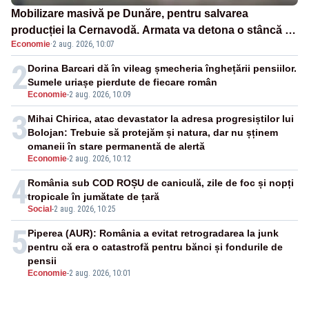
Mobilizare masivă pe Dunăre, pentru salvarea
producției la Cernavodă. Armata va detona o stâncă și
Economie
·
2 aug. 2026, 10:07
va devia apa fluviului - IMAGINI AERIENE
2
Dorina Barcari dă în vileag șmecheria înghețării pensiilor.
Sumele uriașe pierdute de fiecare român
Economie
-
2 aug. 2026, 10:09
3
Mihai Chirica, atac devastator la adresa progresiștilor lui
Bolojan: Trebuie să protejăm și natura, dar nu șținem
omaneii în stare permanentă de alertă
Economie
-
2 aug. 2026, 10:12
4
România sub COD ROȘU de caniculă, zile de foc și nopți
tropicale în jumătate de țară
Social
-
2 aug. 2026, 10:25
5
Piperea (AUR): România a evitat retrogradarea la junk
pentru că era o catastrofă pentru bănci și fondurile de
pensii
Economie
-
2 aug. 2026, 10:01