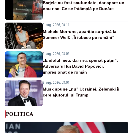
Barjele au fost scufundate, dar apare un
nou risc. Ce se întâmplă pe Dunăre
9 aug. 2026, 08:11
Michele Morrone, apariție surpriză la
Summer Well: „Îi iubesc pe români”
9 aug. 2026, 08:05
„E idolul meu, dar m-a speriat puțin”.
Adversarul lui David Popovici,
impresionat de român
9 aug. 2026, 08:01
Musk spune „nu” Ucrainei. Zelenski îi
cere ajutorul lui Trump
POLITICA