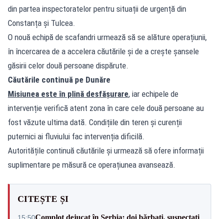
din partea inspectoratelor pentru situații de urgență din
Constanța și Tulcea.
O nouă echipă de scafandri urmează să se alăture operațiunii,
în încercarea de a accelera căutările și de a crește șansele
găsirii celor două persoane dispărute.
Căutările continuă pe Dunăre
Misiunea este în plină desfășurare
, iar echipele de
intervenție verifică atent zona în care cele două persoane au
fost văzute ultima dată. Condițiile din teren și curenții
puternici ai fluviului fac intervenția dificilă.
Autoritățile continuă căutările și urmează să ofere informații
suplimentare pe măsură ce operațiunea avansează.
CITEȘTE ȘI
Complot dejucat în Serbia: doi bărbați, suspectați
15:50