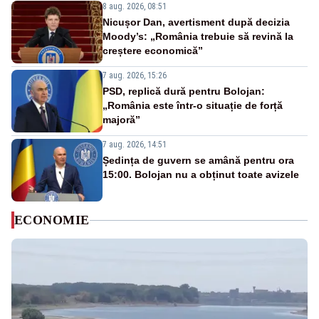
8 aug. 2026, 08:51
Nicușor Dan, avertisment după decizia
Moody’s: „România trebuie să revină la
creștere economică”
7 aug. 2026, 15:26
PSD, replică dură pentru Bolojan:
„România este într-o situație de forță
majoră”
7 aug. 2026, 14:51
Ședința de guvern se amână pentru ora
15:00. Bolojan nu a obținut toate avizele
ECONOMIE