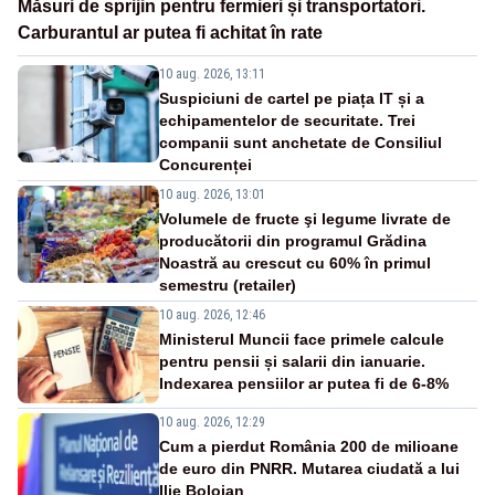
Măsuri de sprijin pentru fermieri și transportatori.
Carburantul ar putea fi achitat în rate
10 aug. 2026, 13:11
Suspiciuni de cartel pe piața IT și a
echipamentelor de securitate. Trei
companii sunt anchetate de Consiliul
Concurenței
10 aug. 2026, 13:01
Volumele de fructe şi legume livrate de
producătorii din programul Grădina
Noastră au crescut cu 60% în primul
semestru (retailer)
10 aug. 2026, 12:46
Ministerul Muncii face primele calcule
pentru pensii și salarii din ianuarie.
Indexarea pensiilor ar putea fi de 6-8%
10 aug. 2026, 12:29
Cum a pierdut România 200 de milioane
de euro din PNRR. Mutarea ciudată a lui
Ilie Bolojan