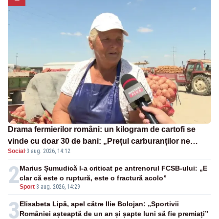
Drama fermierilor români: un kilogram de cartofi se
vinde cu doar 30 de bani: „Prețul carburanților ne
Social
·
3 aug. 2026, 14:12
distruge!”
2
Marius Șumudică l-a criticat pe antrenorul FCSB-ului: „E
clar că este o ruptură, este o fractură acolo”
Sport
-
3 aug. 2026, 14:29
3
Elisabeta Lipă, apel către Ilie Bolojan: „Sportivii
României așteaptă de un an și șapte luni să fie premiați”