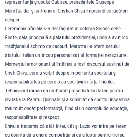
reprezentanții grupului Oaktree, președintele Giuseppe
Marotta, dar și antrenorul Cristian Chivu împreună cu jucătorii
echipei.
Ceremonia oficială s-a desfășurat în celebra Salone delle
Feste, sala principală a palatului prezidențial, unde a avut loc
tradiționalul schimb de cadouri. Marotta i-a oferit șefului
statului italian un tricou personalizat al formației nerazzurre.
Momentul emoționant al întâlnirii a fost discursul susținut de
Cristi Chivu, care a vorbit despre importanța sportului și
responsabilitatea pe care o au sportivii în fața tinerilor.
Tehnicianul român i-a mulțumit președintelui italian pentru
invitația la Palatul Quirinale și a subliniat că sportul înseamnă
mai mult decât performanță, fiind și un exemplu de educație,
responsabilitate și respect.
Chivu a transmis că atât Inter, cât și Lazio vor intra pe teren
cu dorința de a onora competiția și de a lupta pentru trofeu,