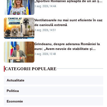
„Sportivii României așteaptă de un an și
șapte luni să fie premiați”
3 aug. 2026, 14:44
Ventilatoarele nu mai sunt eficiente în caz
de caniculă extremă
3 aug. 2026, 14:51
Grindeanu, despre aderarea României la
euro: „Avem nevoie de stabilitate și
creștere economică”
3 aug. 2026, 13:48
CATEGORII POPULARE
Actualitate
Politica
Economie