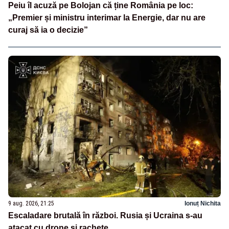
Peiu îl acuză pe Bolojan că ține România pe loc:
„Premier și ministru interimar la Energie, dar nu are
curaj să ia o decizie”
9 aug. 2026, 21:25
Ionuț Nichita
Escaladare brutală în război. Rusia și Ucraina s-au
atacat cu drone și rachete