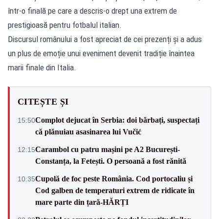
într-o finală pe care a descris-o drept una extrem de
prestigioasă pentru fotbalul italian.
Discursul românului a fost apreciat de cei prezenți și a adus
un plus de emoție unui eveniment devenit tradiție înaintea
marii finale din Italia.
CITEȘTE ȘI
Complot dejucat în Serbia: doi bărbați, suspectați
15:50
că plănuiau asasinarea lui Vučić
Carambol cu patru mașini pe A2 București-
12:15
Constanța, la Fetești. O persoană a fost rănită
Cupolă de foc peste România. Cod portocaliu și
10:35
Cod galben de temperaturi extrem de ridicate în
mare parte din țară-HĂRȚI