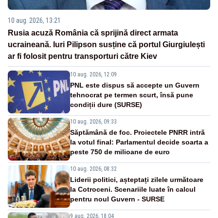
10 aug. 2026, 13:21
Rusia acuză România că sprijină direct armata
ucraineană. Iuri Pilipson susține că portul Giurgiulești
ar fi folosit pentru transporturi către Kiev
10 aug. 2026, 12:09
PNL este dispus să accepte un Guvern
tehnocrat pe termen scurt, însă pune
condiții dure (SURSE)
10 aug. 2026, 09:33
Săptămână de foc. Proiectele PNRR intră
la votul final: Parlamentul decide soarta a
peste 750 de milioane de euro
10 aug. 2026, 08:32
Liderii politici, așteptați zilele următoare
la Cotroceni. Scenariile luate în calcul
pentru noul Guvern - SURSE
9 aug. 2026, 18:04