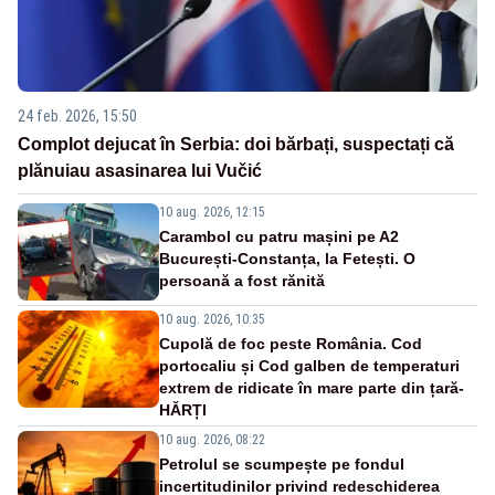
24 feb. 2026, 15:50
Complot dejucat în Serbia: doi bărbați, suspectați că
plănuiau asasinarea lui Vučić
10 aug. 2026, 12:15
Carambol cu patru mașini pe A2
București-Constanța, la Fetești. O
persoană a fost rănită
10 aug. 2026, 10:35
Cupolă de foc peste România. Cod
portocaliu și Cod galben de temperaturi
extrem de ridicate în mare parte din țară-
HĂRȚI
10 aug. 2026, 08:22
Petrolul se scumpește pe fondul
incertitudinilor privind redeschiderea