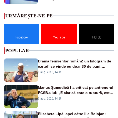
URMĂREȘTE-NE PE
Facebook
YouTube
TikTok
POPULAR
Drama fermierilor români: un kilogram de
cartofi se vinde cu doar 30 de bani:
„Prețul carburanților ne distruge!”
3 aug. 2026, 14:12
Marius Șumudică l-a criticat pe antrenorul
FCSB-ului: „E clar că este o ruptură, este
o fractură acolo”
3 aug. 2026, 14:29
Elisabeta Lipă, apel către Ilie Bolojan: