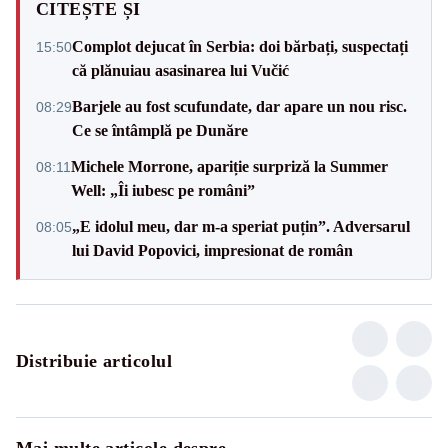
CITEȘTE ȘI
Complot dejucat în Serbia: doi bărbați, suspectați
15:50
că plănuiau asasinarea lui Vučić
Barjele au fost scufundate, dar apare un nou risc.
08:29
Ce se întâmplă pe Dunăre
Michele Morrone, apariție surpriză la Summer
08:11
Well: „Îi iubesc pe români”
„E idolul meu, dar m-a speriat puțin”. Adversarul
08:05
lui David Popovici, impresionat de român
Distribuie articolul
Mai multe articole despre