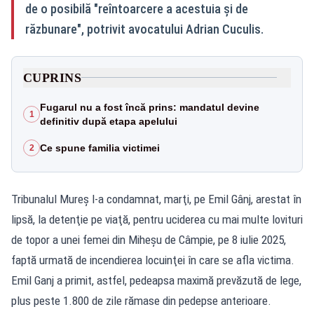
de o posibilă "reîntoarcere a acestuia și de
răzbunare", potrivit avocatului Adrian Cuculis.
CUPRINS
Fugarul nu a fost încă prins: mandatul devine
1
definitiv după etapa apelului
Ce spune familia victimei
2
Tribunalul Mureş l-a condamnat, marţi, pe Emil Gânj, arestat în
lipsă, la detenţie pe viaţă, pentru uciderea cu mai multe lovituri
de topor a unei femei din Miheşu de Câmpie, pe 8 iulie 2025,
faptă urmată de incendierea locuinţei în care se afla victima.
Emil Ganj a primit, astfel, pedeapsa maximă prevăzută de lege,
plus peste 1.800 de zile rămase din pedepse anterioare.