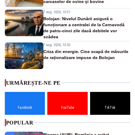
carcaselor de ovine și bovine
7 aug. 2026, 10:51
Bolojan: Nivelul Dunării asigură o
funcționare a centralei de la Cernavodă
de patru-cinci zile dacă debitele vor
scădea
7 aug. 2026, 10:43
Criza din energie. Cine scapă de măsurile
de raționalizare impuse de Bolojan
URMĂREȘTE-NE PE
Facebook
YouTube
TikTok
POPULAR
Piperea (AUR): România a evitat