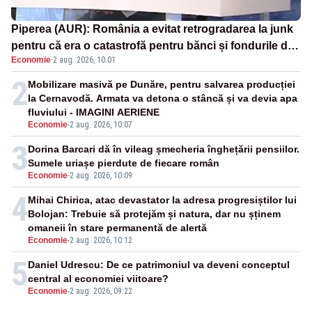
Piperea (AUR): România a evitat retrogradarea la junk
pentru că era o catastrofă pentru bănci și fondurile de
Economie
·
2 aug. 2026, 10:01
pensii
2
Mobilizare masivă pe Dunăre, pentru salvarea producției
la Cernavodă. Armata va detona o stâncă și va devia apa
fluviului - IMAGINI AERIENE
Economie
-
2 aug. 2026, 10:07
3
Dorina Barcari dă în vileag șmecheria înghețării pensiilor.
Sumele uriașe pierdute de fiecare român
Economie
-
2 aug. 2026, 10:09
4
Mihai Chirica, atac devastator la adresa progresiștilor lui
Bolojan: Trebuie să protejăm și natura, dar nu șținem
omaneii în stare permanentă de alertă
Economie
-
2 aug. 2026, 10:12
5
Daniel Udrescu: De ce patrimoniul va deveni conceptul
central al economiei viitoare?
Economie
-
2 aug. 2026, 09:22