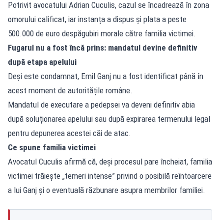
Potrivit avocatului Adrian Cuculis, cazul se încadrează în zona
omorului calificat, iar instanța a dispus și plata a peste
500.000 de euro despăgubiri morale către familia victimei.
Fugarul nu a fost încă prins: mandatul devine definitiv
după etapa apelului
Deși este condamnat, Emil Ganj nu a fost identificat până în
acest moment de autoritățile române.
Mandatul de executare a pedepsei va deveni definitiv abia
după soluționarea apelului sau după expirarea termenului legal
pentru depunerea acestei căi de atac.
Ce spune familia victimei
Avocatul Cuculis afirmă că, deși procesul pare încheiat, familia
victimei trăiește „temeri intense” privind o posibilă reîntoarcere
a lui Ganj și o eventuală răzbunare asupra membrilor familiei.