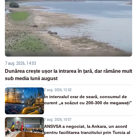
7 aug. 2026, 14:03
Dunărea crește ușor la intrarea în țară, dar rămâne mult
sub media lunii august
7 aug. 2026, 13:02
În intervalul orar de seară, consumul de
curent „a scăzut cu 200-300 de megawați”
7 aug. 2026, 10:57
ANSVSA a negociat, la Ankara, un acord
pentru facilitarea tranzitului prin Turcia al