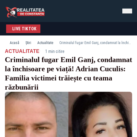
LIVE TIKTOK
Acasă
Știri
Actualitate
Criminalul fugar Emil Ganj, condamnat la închisoare pe viață! Adrian Cuculis: Familia victimei trăiește cu teama răzbunării
·
ACTUALITATE
1 min citire
Criminalul fugar Emil Ganj, condamnat
la închisoare pe viață! Adrian Cuculis:
Familia victimei trăiește cu teama
răzbunării