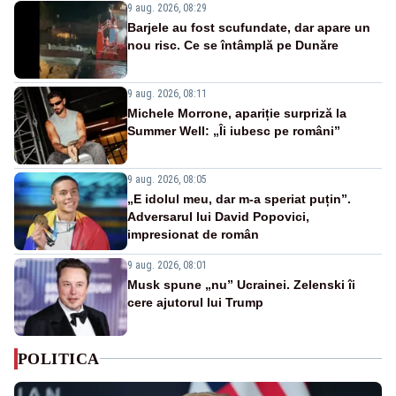
9 aug. 2026, 08:29
Barjele au fost scufundate, dar apare un
nou risc. Ce se întâmplă pe Dunăre
9 aug. 2026, 08:11
Michele Morrone, apariție surpriză la
Summer Well: „Îi iubesc pe români”
9 aug. 2026, 08:05
„E idolul meu, dar m-a speriat puțin”.
Adversarul lui David Popovici,
impresionat de român
9 aug. 2026, 08:01
Musk spune „nu” Ucrainei. Zelenski îi
cere ajutorul lui Trump
POLITICA