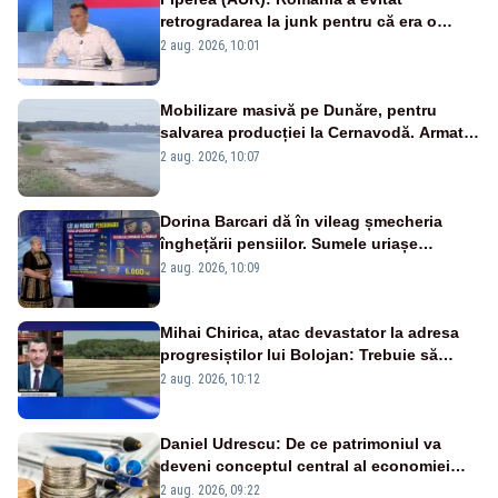
retrogradarea la junk pentru că era o
catastrofă pentru bănci și fondurile de
2 aug. 2026, 10:01
pensii
Mobilizare masivă pe Dunăre, pentru
salvarea producției la Cernavodă. Armata
va detona o stâncă și va devia apa
2 aug. 2026, 10:07
fluviului - IMAGINI AERIENE
Dorina Barcari dă în vileag șmecheria
înghețării pensiilor. Sumele uriașe
pierdute de fiecare român
2 aug. 2026, 10:09
Mihai Chirica, atac devastator la adresa
progresiștilor lui Bolojan: Trebuie să
protejăm și natura, dar nu șținem omaneii
2 aug. 2026, 10:12
în stare permanentă de alertă
Daniel Udrescu: De ce patrimoniul va
deveni conceptul central al economiei
viitoare?
2 aug. 2026, 09:22