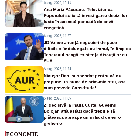
6 aug. 2026, 15:18
Ana Maria Păcuraru: Televiziunea
Poporului solicită investigarea deciziilor
luate în această perioadă de criză
enegetică
6 aug. 2026, 11:27
JD Vance anunță negocieri de pace
dificile și îndelungate cu Iranul, în timp ce
Teheranul neagă existența discuțiilor cu
SUA
6 aug. 2026, 11:24
Nicușor Dan, suspendat pentru că nu
propune un nume de prim-ministru, așa
cum prevede Constituția!
6 aug. 2026, 11:05
Zi decisivă la Înalta Curte. Guvernul
Bolojan află astăzi dacă trebuie să
plătească aproape un miliard de euro
grefierilor
ECONOMIE