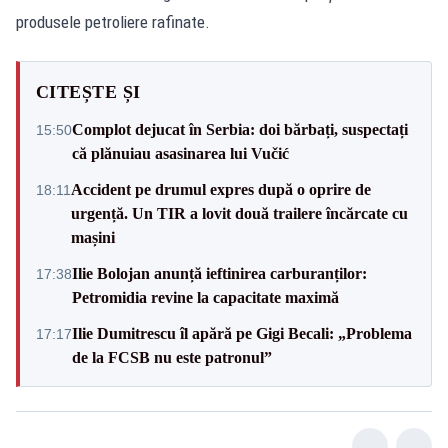
produsele petroliere rafinate.
CITEȘTE ȘI
Complot dejucat în Serbia: doi bărbați, suspectați
15:50
că plănuiau asasinarea lui Vučić
Accident pe drumul expres după o oprire de
18:11
urgență. Un TIR a lovit două trailere încărcate cu
mașini
Ilie Bolojan anunță ieftinirea carburanților:
17:38
Petromidia revine la capacitate maximă
Ilie Dumitrescu îl apără pe Gigi Becali: „Problema
17:17
de la FCSB nu este patronul”