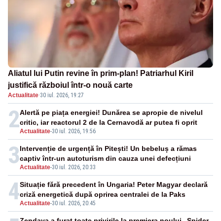
Aliatul lui Putin revine în prim-plan! Patriarhul Kiril
justifică războiul într-o nouă carte
Actualitate
·
30 iul. 2026, 19:27
2
Alertă pe piața energiei! Dunărea se apropie de nivelul
critic, iar reactorul 2 de la Cernavodă ar putea fi oprit
Actualitate
-
30 iul. 2026, 19:56
3
Intervenție de urgență în Pitești! Un bebeluș a rămas
captiv într-un autoturism din cauza unei defecțiuni
Actualitate
-
30 iul. 2026, 20:33
4
Situație fără precedent în Ungaria! Peter Magyar declară
criză energetică după oprirea centralei de la Paks
Actualitate
-
30 iul. 2026, 20:45
Zendaya a furat toate privirile la premiera noului „Spider-