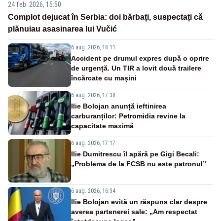
24 feb. 2026, 15:50
Complot dejucat în Serbia: doi bărbați, suspectați că
plănuiau asasinarea lui Vučić
6 aug. 2026, 18:11
Accident pe drumul expres după o oprire
de urgență. Un TIR a lovit două trailere
încărcate cu mașini
6 aug. 2026, 17:38
Ilie Bolojan anunță ieftinirea
carburanților: Petromidia revine la
capacitate maximă
6 aug. 2026, 17:17
Ilie Dumitrescu îl apără pe Gigi Becali:
„Problema de la FCSB nu este patronul”
6 aug. 2026, 16:34
Ilie Bolojan evită un răspuns clar despre
averea partenerei sale: „Am respectat