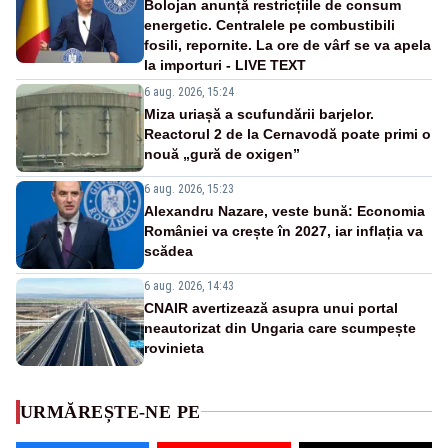
Bolojan anunță restricțiile de consum
energetic. Centralele pe combustibili
fosili, repornite. La ore de vârf se va apela
la importuri - LIVE TEXT
6 aug. 2026, 15:24
Miza uriașă a scufundării barjelor.
Reactorul 2 de la Cernavodă poate primi o
nouă „gură de oxigen”
6 aug. 2026, 15:23
Alexandru Nazare, veste bună: Economia
României va crește în 2027, iar inflația va
scădea
6 aug. 2026, 14:43
CNAIR avertizează asupra unui portal
neautorizat din Ungaria care scumpește
rovinieta
URMĂREȘTE-NE PE