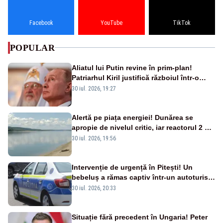
Facebook
YouTube
TikTok
POPULAR
Aliatul lui Putin revine în prim-plan!
Patriarhul Kiril justifică războiul într-o
nouă carte
30 iul. 2026, 19:27
Alertă pe piața energiei! Dunărea se
apropie de nivelul critic, iar reactorul 2 de
la Cernavodă ar putea fi oprit
30 iul. 2026, 19:56
Intervenție de urgență în Pitești! Un
bebeluș a rămas captiv într-un autoturism
din cauza unei defecțiuni
30 iul. 2026, 20:33
Situație fără precedent în Ungaria! Peter