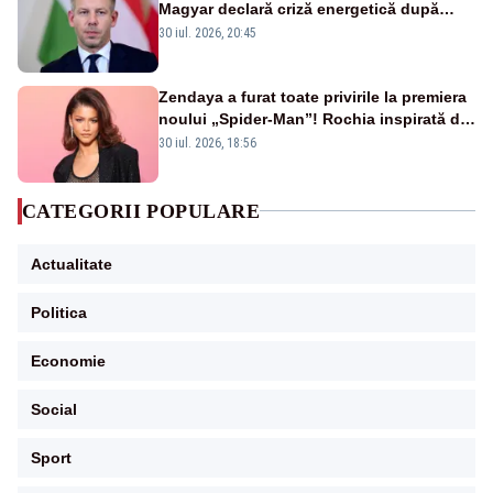
Magyar declară criză energetică după
oprirea centralei de la Paks
30 iul. 2026, 20:45
Zendaya a furat toate privirile la premiera
noului „Spider-Man”! Rochia inspirată de
pânza de păianjen a făcut senzație
30 iul. 2026, 18:56
CATEGORII POPULARE
Actualitate
Politica
Economie
Social
Sport