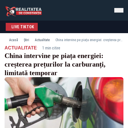
LIVE TIKTOK
Acasă
Știri
Actualitate
China intervine pe piața energiei: creșterea prețurilor la carburanți, limitată temporar
·
ACTUALITATE
1 min citire
China intervine pe piața energiei:
creșterea prețurilor la carburanți,
limitată temporar