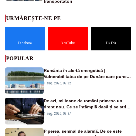
transportatori
URMĂREȘTE-NE PE
Facebook
YouTube
TikTok
POPULAR
România în alertă energetică |
Vulnerabilitatea de pe Dunăre care pune
în pericol Centrala Cernavodă era
1 aug. 2026, 09:32
cunoscută de pe vremea lui Ceaușescu
De azi, milioane de români primesc un
drept nou. Ce se întâmplă dacă ți se strică
un produs
1 aug. 2026, 09:37
Piperea, semnal de alarmă. De ce este