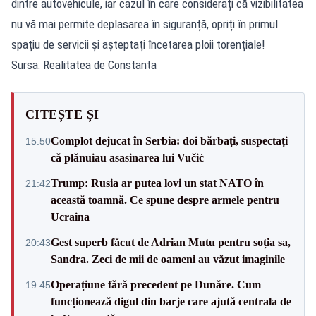
dintre autovehicule, iar cazul în care considerați că vizibilitatea
nu vă mai permite deplasarea în siguranță, opriți în primul
spațiu de servicii și așteptați încetarea ploii torențiale!
Sursa: Realitatea de Constanta
CITEȘTE ȘI
Complot dejucat în Serbia: doi bărbați, suspectați
15:50
că plănuiau asasinarea lui Vučić
Trump: Rusia ar putea lovi un stat NATO în
21:42
această toamnă. Ce spune despre armele pentru
Ucraina
Gest superb făcut de Adrian Mutu pentru soția sa,
20:43
Sandra. Zeci de mii de oameni au văzut imaginile
Operațiune fără precedent pe Dunăre. Cum
19:45
funcționează digul din barje care ajută centrala de