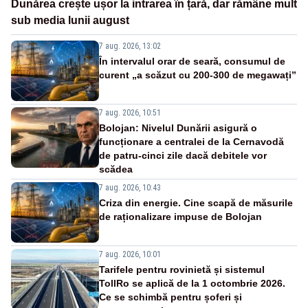
Dunărea crește ușor la intrarea în țară, dar rămâne mult
sub media lunii august
7 aug. 2026, 13:02
În intervalul orar de seară, consumul de
curent „a scăzut cu 200-300 de megawați”
7 aug. 2026, 10:51
Bolojan: Nivelul Dunării asigură o
funcționare a centralei de la Cernavodă
de patru-cinci zile dacă debitele vor
scădea
7 aug. 2026, 10:43
Criza din energie. Cine scapă de măsurile
de raționalizare impuse de Bolojan
7 aug. 2026, 10:01
Tarifele pentru rovinietă și sistemul
TollRo se aplică de la 1 octombrie 2026.
Ce se schimbă pentru șoferi și