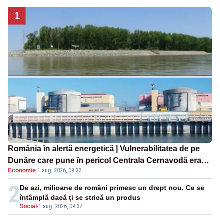
1
România în alertă energetică | Vulnerabilitatea de pe
Dunăre care pune în pericol Centrala Cernavodă era
Economie
·
1 aug. 2026, 09:32
cunoscută de pe vremea lui Ceaușescu
2
De azi, milioane de români primesc un drept nou. Ce se
întâmplă dacă ți se strică un produs
Social
-
1 aug. 2026, 09:37