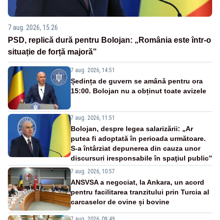
7 aug. 2026, 15:26
PSD, replică dură pentru Bolojan: „România este într-o
situație de forță majoră”
7 aug. 2026, 14:51
Ședința de guvern se amână pentru ora
15:00. Bolojan nu a obținut toate avizele
7 aug. 2026, 11:51
Bolojan, despre legea salarizării: „Ar
putea fi adoptată în perioada următoare.
S-a întârziat depunerea din cauza unor
discursuri iresponsabile în spaţiul public”
7 aug. 2026, 10:57
ANSVSA a negociat, la Ankara, un acord
pentru facilitarea tranzitului prin Turcia al
carcaselor de ovine și bovine
7 aug. 2026, 09:49