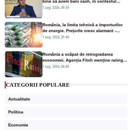
bine să avem bani cash, în contextul
alertei energetice?
1 aug. 2026, 09:39
România, la limita tehnică a importurilor
de energie. Prețurile cresc alarmant -
Analiză Realitatea Plus
1 aug. 2026, 09:46
România a scăpat de retrogradarea
economiei. Agenția Fitch menține ratingul
„BBB-” cu perspectivă negativă
1 aug. 2026, 06:48
CATEGORII POPULARE
Actualitate
Politica
Economie