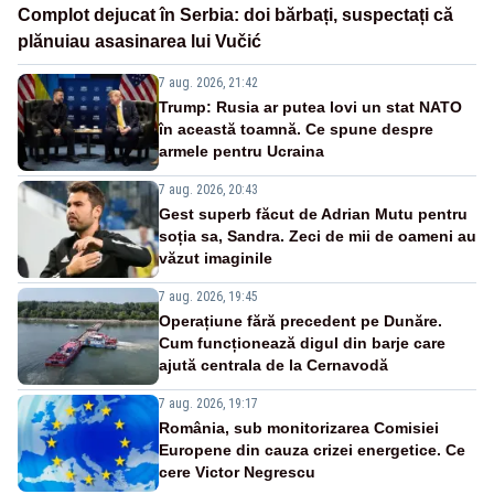
Complot dejucat în Serbia: doi bărbați, suspectați că
plănuiau asasinarea lui Vučić
7 aug. 2026, 21:42
Trump: Rusia ar putea lovi un stat NATO
în această toamnă. Ce spune despre
armele pentru Ucraina
7 aug. 2026, 20:43
Gest superb făcut de Adrian Mutu pentru
soția sa, Sandra. Zeci de mii de oameni au
văzut imaginile
7 aug. 2026, 19:45
Operațiune fără precedent pe Dunăre.
Cum funcționează digul din barje care
ajută centrala de la Cernavodă
7 aug. 2026, 19:17
România, sub monitorizarea Comisiei
Europene din cauza crizei energetice. Ce
cere Victor Negrescu