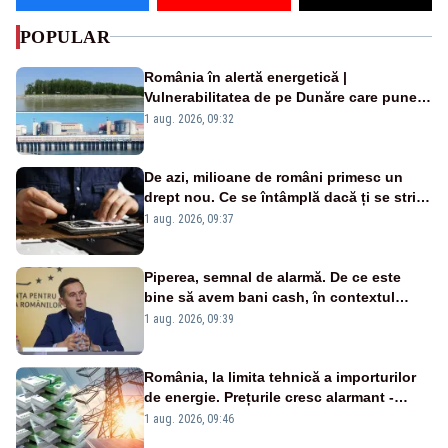
POPULAR
România în alertă energetică |
Vulnerabilitatea de pe Dunăre care pune
în pericol Centrala Cernavodă era
1 aug. 2026, 09:32
cunoscută de pe vremea lui Ceaușescu
De azi, milioane de români primesc un
drept nou. Ce se întâmplă dacă ți se strică
un produs
1 aug. 2026, 09:37
Piperea, semnal de alarmă. De ce este
bine să avem bani cash, în contextul
alertei energetice?
1 aug. 2026, 09:39
România, la limita tehnică a importurilor
de energie. Prețurile cresc alarmant -
Analiză Realitatea Plus
1 aug. 2026, 09:46