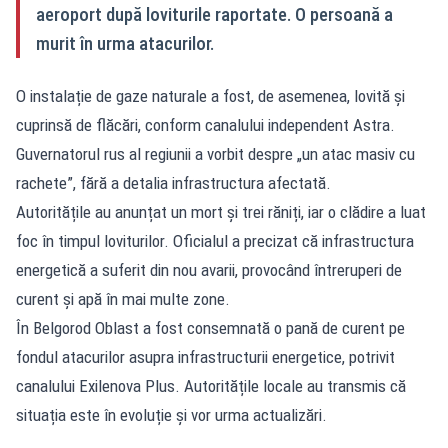
aeroport după loviturile raportate. O persoană a
murit în urma atacurilor.
O instalație de gaze naturale a fost, de asemenea, lovită și
cuprinsă de flăcări, conform canalului independent Astra.
Guvernatorul rus al regiunii a vorbit despre „un atac masiv cu
rachete”, fără a detalia infrastructura afectată.
Autoritățile au anunțat un mort și trei răniți, iar o clădire a luat
foc în timpul loviturilor. Oficialul a precizat că infrastructura
energetică a suferit din nou avarii, provocând întreruperi de
curent și apă în mai multe zone.
În Belgorod Oblast a fost consemnată o pană de curent pe
fondul atacurilor asupra infrastructurii energetice, potrivit
canalului Exilenova Plus. Autoritățile locale au transmis că
situația este în evoluție și vor urma actualizări.