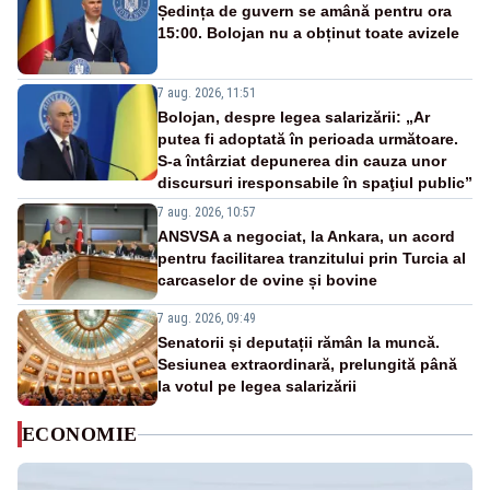
Ședința de guvern se amână pentru ora
15:00. Bolojan nu a obținut toate avizele
7 aug. 2026, 11:51
Bolojan, despre legea salarizării: „Ar
putea fi adoptată în perioada următoare.
S-a întârziat depunerea din cauza unor
discursuri iresponsabile în spaţiul public”
7 aug. 2026, 10:57
ANSVSA a negociat, la Ankara, un acord
pentru facilitarea tranzitului prin Turcia al
carcaselor de ovine și bovine
7 aug. 2026, 09:49
Senatorii și deputații rămân la muncă.
Sesiunea extraordinară, prelungită până
la votul pe legea salarizării
ECONOMIE