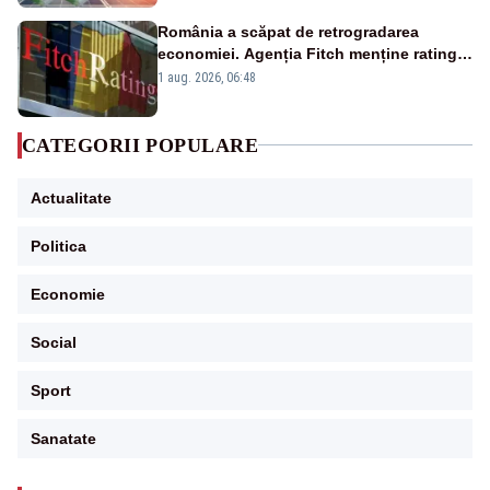
România a scăpat de retrogradarea
economiei. Agenția Fitch menține ratingul
„BBB-” cu perspectivă negativă
1 aug. 2026, 06:48
CATEGORII POPULARE
Actualitate
Politica
Economie
Social
Sport
Sanatate