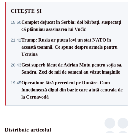
CITEȘTE ȘI
Complot dejucat în Serbia: doi bărbați, suspectați
15:50
că plănuiau asasinarea lui Vučić
Trump: Rusia ar putea lovi un stat NATO în
21:42
această toamnă. Ce spune despre armele pentru
Ucraina
Gest superb făcut de Adrian Mutu pentru soția sa,
20:43
Sandra. Zeci de mii de oameni au văzut imaginile
Operațiune fără precedent pe Dunăre. Cum
19:45
funcționează digul din barje care ajută centrala de
la Cernavodă
Distribuie articolul