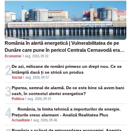
România în alertă energetică | Vulnerabilitatea de pe
Dunăre care pune în pericol Centrala Cernavodă era
Economie
·
1 aug. 2026, 09:32
cunoscută de pe vremea lui Ceaușescu
2
De azi, milioane de români primesc un drept nou. Ce se
întâmplă dacă ți se strică un produs
Social
-
1 aug. 2026, 09:37
3
Piperea, semnal de alarmă. De ce este bine să avem bani
cash, în contextul alertei energetice?
Politica
-
1 aug. 2026, 09:39
4
România, la limita tehnică a importurilor de energie.
Prețurile cresc alarmant - Analiză Realitatea Plus
Actualitate
-
1 aug. 2026, 09:46
România a scăpat de retrogradarea economiei. Agenția