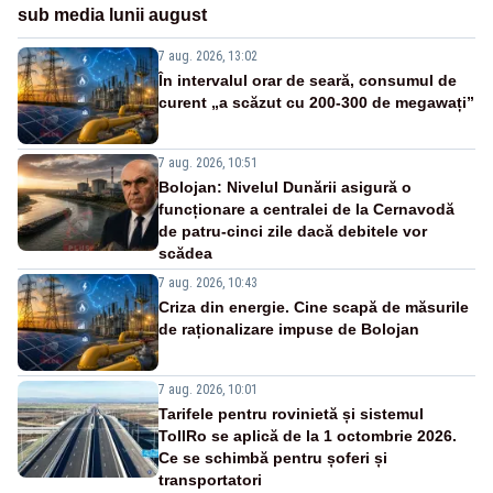
sub media lunii august
7 aug. 2026, 13:02
În intervalul orar de seară, consumul de
curent „a scăzut cu 200-300 de megawați”
7 aug. 2026, 10:51
Bolojan: Nivelul Dunării asigură o
funcționare a centralei de la Cernavodă
de patru-cinci zile dacă debitele vor
scădea
7 aug. 2026, 10:43
Criza din energie. Cine scapă de măsurile
de raționalizare impuse de Bolojan
7 aug. 2026, 10:01
Tarifele pentru rovinietă și sistemul
TollRo se aplică de la 1 octombrie 2026.
Ce se schimbă pentru șoferi și
transportatori