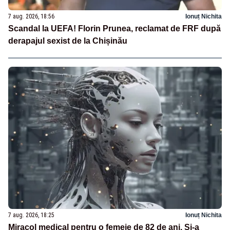
7 aug. 2026, 18:56
Ionuț Nichita
Scandal la UEFA! Florin Prunea, reclamat de FRF după
derapajul sexist de la Chișinău
7 aug. 2026, 18:25
Ionuț Nichita
Miracol medical pentru o femeie de 82 de ani. Și-a