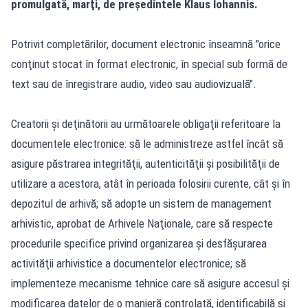
promulgată, marţi, de preşedintele Klaus Iohannis.
Potrivit completărilor, document electronic înseamnă "orice
conţinut stocat în format electronic, în special sub formă de
text sau de înregistrare audio, video sau audiovizuală".
Creatorii şi deţinătorii au următoarele obligaţii referitoare la
documentele electronice: să le administreze astfel încât să
asigure păstrarea integrităţii, autenticităţii şi posibilităţii de
utilizare a acestora, atât în perioada folosirii curente, cât şi în
depozitul de arhivă; să adopte un sistem de management
arhivistic, aprobat de Arhivele Naţionale, care să respecte
procedurile specifice privind organizarea şi desfăşurarea
activităţii arhivistice a documentelor electronice; să
implementeze mecanisme tehnice care să asigure accesul şi
modificarea datelor de o manieră controlată, identificabilă şi