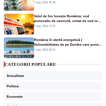
Analiză Realitatea Plus
1 aug. 2026, 09:46
Valul de foc lovește România: cod
portocaliu de caniculă, urmat de cod roșu
duminică. Temperaturile urcă spre 40°C
1 aug. 2026, 10:15
România în alertă energetică |
Vulnerabilitatea de pe Dunăre care pune
în pericol Centrala Cernavodă era
1 aug. 2026, 09:32
cunoscută de pe vremea lui Ceaușescu
CATEGORII POPULARE
Actualitate
Politica
Economie