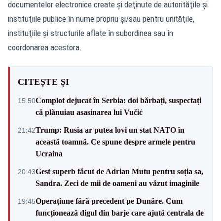
documentelor electronice create şi deţinute de autorităţile şi
instituţiile publice în nume propriu şi/sau pentru unităţile,
instituţiile şi structurile aflate în subordinea sau în
coordonarea acestora.
CITEȘTE ȘI
Complot dejucat în Serbia: doi bărbați, suspectați
15:50
că plănuiau asasinarea lui Vučić
Trump: Rusia ar putea lovi un stat NATO în
21:42
această toamnă. Ce spune despre armele pentru
Ucraina
Gest superb făcut de Adrian Mutu pentru soția sa,
20:43
Sandra. Zeci de mii de oameni au văzut imaginile
Operațiune fără precedent pe Dunăre. Cum
19:45
funcționează digul din barje care ajută centrala de