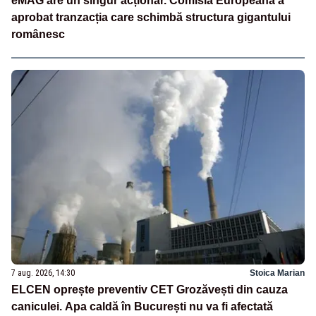
eMAG are un singur acționar. Comisia Europeană a
aprobat tranzacția care schimbă structura gigantului
românesc
7 aug. 2026, 14:30
Stoica Marian
ELCEN oprește preventiv CET Grozăvești din cauza
caniculei. Apa caldă în București nu va fi afectată