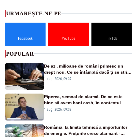
URMĂREȘTE-NE PE
Facebook
YouTube
TikTok
POPULAR
De azi, milioane de români primesc un
drept nou. Ce se întâmplă dacă ți se strică
un produs
1 aug. 2026, 09:37
Piperea, semnal de alarmă. De ce este
bine să avem bani cash, în contextul
alertei energetice?
1 aug. 2026, 09:39
România, la limita tehnică a importurilor
de energie. Prețurile cresc alarmant -