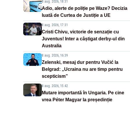
8 aug. 2026, 18:31
Adio, alerte de poliție pe Waze? Decizia
luată de Curtea de Justiție a UE
8 aug. 2026, 17:31
Cristi Chivu, victorie de senzație cu
Juventus! Inter a câștigat derby-ul din
Australia
8 aug. 2026, 16:39
Zelenski, mesaj dur pentru Vučić la
Belgrad: „Ucraina nu are timp pentru
scepticism”
8 aug. 2026, 15:42
Mutare importantă în Ungaria. Pe cine
vrea Péter Magyar la președinție