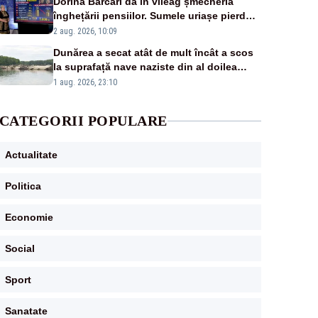
Dorina Barcari dă în vileag șmecheria
înghețării pensiilor. Sumele uriașe pierdute
de fiecare român
2 aug. 2026, 10:09
Dunărea a secat atât de mult încât a scos
la suprafață nave naziste din al doilea
război mondial
1 aug. 2026, 23:10
CATEGORII POPULARE
Actualitate
Politica
Economie
Social
Sport
Sanatate