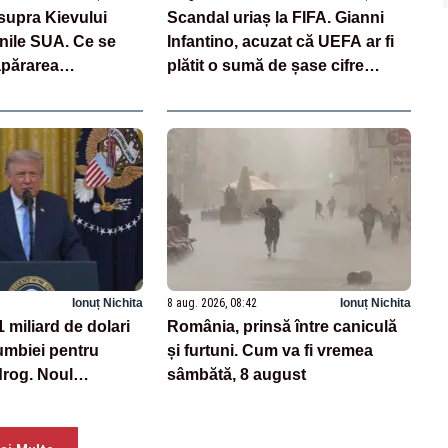
supra Kievului
Scandal uriaș la FIFA. Gianni
nile SUA. Ce se
Infantino, acuzat că UEFA ar fi
apărarea
plătit o sumă de șase cifre
 Ucrainei
pentru o fostă angajată
Ionuț Nichita
8 aug. 2026, 08:42
Ionuț Nichita
miliard de dolari
România, prinsă între caniculă
mbiei pentru
și furtuni. Cum va fi vremea
drog. Noul
sâmbătă, 8 august
romite o ofensivă