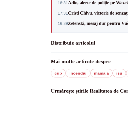
Adio, alerte de poliție pe Waze
18:31
Cristi Chivu, victorie de senzaț
17:31
Zelenski, mesaj dur pentru Vuč
16:39
Distribuie articolul
Mai multe articole despre
cub
incendiu
mamaia
isu
Urmărește știrile Realitatea de Co