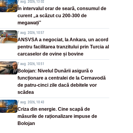
7 aug. 2026, 13:02
În intervalul orar de seară, consumul de
curent „a scăzut cu 200-300 de
megawați”
7 aug. 2026, 10:57
ANSVSA a negociat, la Ankara, un acord
pentru facilitarea tranzitului prin Turcia al
carcaselor de ovine și bovine
7 aug. 2026, 10:51
Bolojan: Nivelul Dunării asigură o
funcționare a centralei de la Cernavodă
de patru-cinci zile dacă debitele vor
scădea
7 aug. 2026, 10:43
Criza din energie. Cine scapă de
măsurile de raționalizare impuse de
Bolojan