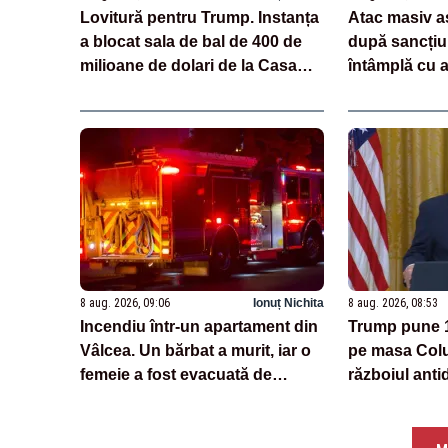
Lovitură pentru Trump. Instanța
Atac masiv a
a blocat sala de bal de 400 de
după sancțiu
milioane de dolari de la Casa
întâmplă cu 
Albă
antiaeriană a
8 aug. 2026, 09:06
Ionuț Nichita
8 aug. 2026, 08:53
Incendiu într-un apartament din
Trump pune 1 
Vâlcea. Un bărbat a murit, iar o
pe masa Colu
femeie a fost evacuată de
războiul anti
pompieri
președinte p