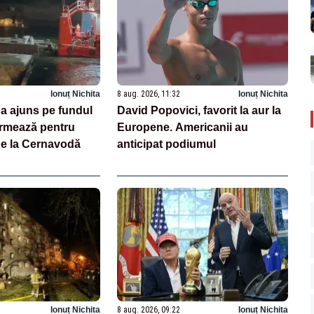
Ionuț Nichita
8 aug. 2026, 11:32
Ionuț Nichita
 a ajuns pe fundul
David Popovici, favorit la aur la
urmează pentru
Europene. Americanii au
de la Cernavodă
anticipat podiumul
Ionuț Nichita
8 aug. 2026, 09:22
Ionuț Nichita