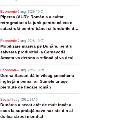
2
Economie
-
2 aug. 2026, 10:01
Piperea (AUR): România a evitat
retrogradarea la junk pentru că era o
catastrofă pentru bănci și fondurile de
pensii
3
Economie
-
2 aug. 2026, 10:07
Mobilizare masivă pe Dunăre, pentru
salvarea producției la Cernavodă.
Armata va detona o stâncă și va devia
apa fluviului - IMAGINI AERIENE
4
Economie
-
2 aug. 2026, 10:09
Dorina Barcari dă în vileag șmecheria
înghețării pensiilor. Sumele uriașe
pierdute de fiecare român
5
Social
-
1 aug. 2026, 23:10
Dunărea a secat atât de mult încât a
scos la suprafață nave naziste din al
doilea război mondial