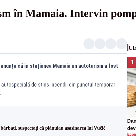
sm în Mamaia. Intervin pomp
CE
1
2 anunța că în stațiunea Mamaia un autoturism a fost
 o autospecială de stins incendii din punctul temporar
-
Dan
bărbați, suspectați că plănuiau asasinarea lui Vučić
dev
Econ
viit