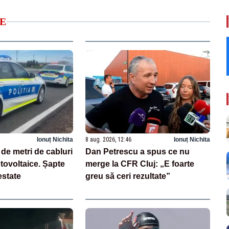
E
Ionuț Nichita
8 aug. 2026, 12:46
Ionuț Nichita
 de metri de cabluri
Dan Petrescu a spus ce nu
otovoltaice. Șapte
merge la CFR Cluj: „E foarte
estate
greu să ceri rezultate”