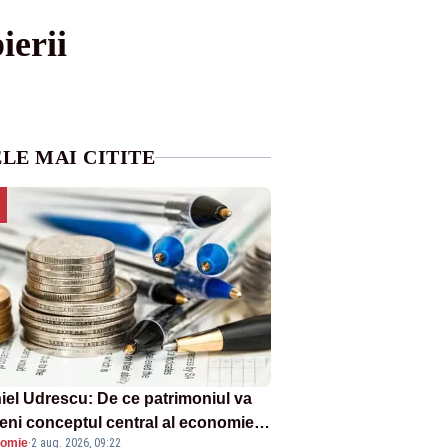
ierii
LE MAI CITITE
iel Udrescu: De ce patrimoniul va
eni conceptul central al economiei
omie
·
2 aug. 2026, 09:22
oare?