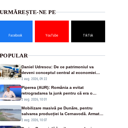
URMĂREȘTE-NE PE
Facebook
YouTube
TikTok
POPULAR
Daniel Udrescu: De ce patrimoniul va
deveni conceptul central al economiei
viitoare?
2 aug. 2026, 09:22
Piperea (AUR): România a evitat
retrogradarea la junk pentru că era o
catastrofă pentru bănci și fondurile de
2 aug. 2026, 10:01
pensii
Mobilizare masivă pe Dunăre, pentru
salvarea producției la Cernavodă. Armata
va detona o stâncă și va devia apa
2 aug. 2026, 10:07
fluviului - IMAGINI AERIENE