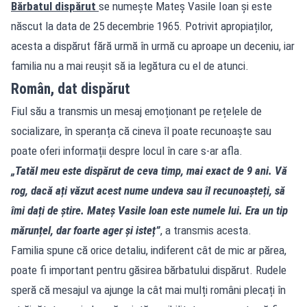
Bărbatul dispărut
se numește Mateș Vasile Ioan și este
născut la data de 25 decembrie 1965. Potrivit apropiaților,
acesta a dispărut fără urmă în urmă cu aproape un deceniu, iar
familia nu a mai reușit să ia legătura cu el de atunci.
Român, dat dispărut
Fiul său a transmis un mesaj emoționant pe rețelele de
socializare, în speranța că cineva îl poate recunoaște sau
poate oferi informații despre locul în care s-ar afla.
„Tatăl meu este dispărut de ceva timp, mai exact de 9 ani. Vă
rog, dacă ați văzut acest nume undeva sau îl recunoașteți, să
îmi dați de știre. Mateș Vasile Ioan este numele lui. Era un tip
mărunțel, dar foarte ager și isteț”
, a transmis acesta.
Familia spune că orice detaliu, indiferent cât de mic ar părea,
poate fi important pentru găsirea bărbatului dispărut. Rudele
speră că mesajul va ajunge la cât mai mulți români plecați în