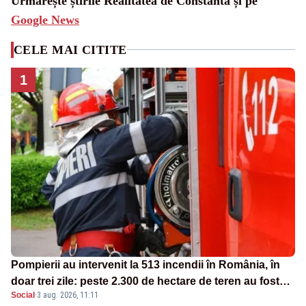
Urmărește știrile Realitatea de Constanta și pe
Google News
CELE MAI CITITE
1
Pompierii au intervenit la 513 incendii în România, în
doar trei zile: peste 2.300 de hectare de teren au fost
Social
·
3 aug. 2026, 11:11
afectate