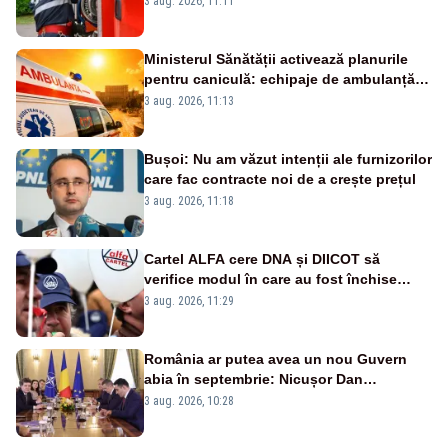
3 aug. 2026, 11:11
Ministerul Sănătății activează planurile
pentru caniculă: echipaje de ambulanță
suplimentate, stocuri de medicamente
3 aug. 2026, 11:13
verificate și puncte de apă în spațiile
publice
Bușoi: Nu am văzut intenții ale furnizorilor
care fac contracte noi de a crește prețul
3 aug. 2026, 11:18
Cartel ALFA cere DNA și DIICOT să
verifice modul în care au fost închise
centralele pe cărbune
3 aug. 2026, 11:29
România ar putea avea un nou Guvern
abia în septembrie: Nicușor Dan
pregătește noi consultări cu partidele
3 aug. 2026, 10:28
după 15 august