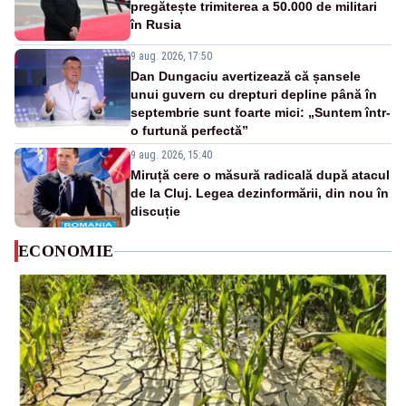
pregătește trimiterea a 50.000 de militari
în Rusia
9 aug. 2026, 17:50
Dan Dungaciu avertizează că șansele
unui guvern cu drepturi depline până în
septembrie sunt foarte mici: „Suntem într-
o furtună perfectă”
9 aug. 2026, 15:40
Miruță cere o măsură radicală după atacul
de la Cluj. Legea dezinformării, din nou în
discuție
ECONOMIE