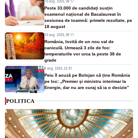
10 aug. 2026, 08:17
Peste 33.000 de candidați susțin
examenul național de Bacalaureat în
sesiunea de toamnă: primele rezultate, pe
18 august
10 aug. 2026, 08:11
România, lovită de un nou val de
caniculă. Urmează 3 zile de foc:
temperaturile vor urca la peste 38 de
grade
9 aug. 2026, 22:41
Peiu îl acuză pe Bolojan că ține România
pe loc: „Premier și ministru interimar la
Energie, dar nu are curaj să ia o decizie”
POLITICA