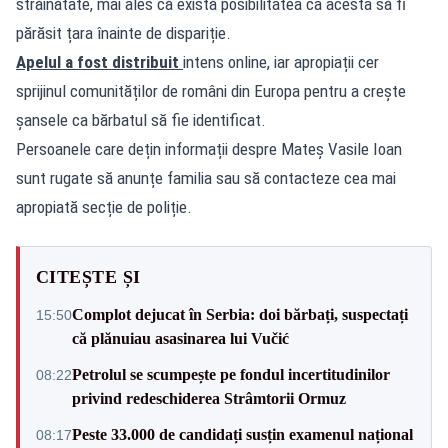
străinătate, mai ales că există posibilitatea ca acesta să fi
părăsit țara înainte de dispariție.
Apelul a fost distribuit
intens online, iar apropiații cer
sprijinul comunităților de români din Europa pentru a crește
șansele ca bărbatul să fie identificat.
Persoanele care dețin informații despre Mateș Vasile Ioan
sunt rugate să anunțe familia sau să contacteze cea mai
apropiată secție de poliție.
CITEȘTE ȘI
Complot dejucat în Serbia: doi bărbați, suspectați
15:50
că plănuiau asasinarea lui Vučić
Petrolul se scumpește pe fondul incertitudinilor
08:22
privind redeschiderea Strâmtorii Ormuz
Peste 33.000 de candidați susțin examenul național
08:17