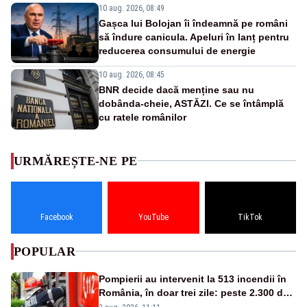
10 aug. 2026, 08:49
Gașca lui Bolojan îi îndeamnă pe români
să îndure canicula. Apeluri în lanț pentru
reducerea consumului de energie
10 aug. 2026, 08:45
BNR decide dacă menține sau nu
dobânda-cheie, ASTĂZI. Ce se întâmplă
cu ratele românilor
URMĂREȘTE-NE PE
Facebook
YouTube
TikTok
POPULAR
Pompierii au intervenit la 513 incendii în
România, în doar trei zile: peste 2.300 de
hectare de teren au fost afectate