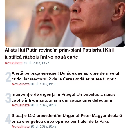
Aliatul lui Putin revine în prim-plan! Patriarhul Kiril
justifică războiul într-o nouă carte
Actualitate
·
30 iul. 2026, 19:27
2
Alertă pe piața energiei! Dunărea se apropie de nivelul
critic, iar reactorul 2 de la Cernavodă ar putea fi oprit
Actualitate
-
30 iul. 2026, 19:56
3
Intervenție de urgență în Pitești! Un bebeluș a rămas
captiv într-un autoturism din cauza unei defecțiuni
Actualitate
-
30 iul. 2026, 20:33
4
Situație fără precedent în Ungaria! Peter Magyar declară
criză energetică după oprirea centralei de la Paks
Actualitate
-
30 iul. 2026, 20:45