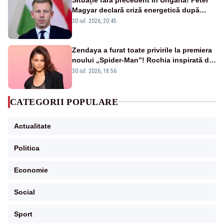
Magyar declară criză energetică după
oprirea centralei de la Paks
30 iul. 2026, 20:45
Zendaya a furat toate privirile la premiera
noului „Spider-Man”! Rochia inspirată de
pânza de păianjen a făcut senzație
30 iul. 2026, 18:56
CATEGORII POPULARE
Actualitate
Politica
Economie
Social
Sport