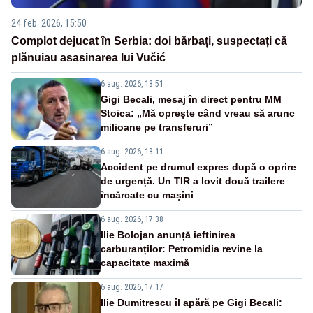
24 feb. 2026, 15:50
Complot dejucat în Serbia: doi bărbați, suspectați că
plănuiau asasinarea lui Vučić
6 aug. 2026, 18:51
Gigi Becali, mesaj în direct pentru MM
Stoica: „Mă oprește când vreau să arunc
milioane pe transferuri”
6 aug. 2026, 18:11
Accident pe drumul expres după o oprire
de urgență. Un TIR a lovit două trailere
încărcate cu mașini
6 aug. 2026, 17:38
Ilie Bolojan anunță ieftinirea
carburanților: Petromidia revine la
capacitate maximă
6 aug. 2026, 17:17
Ilie Dumitrescu îl apără pe Gigi Becali: