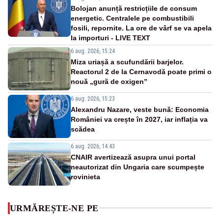
Bolojan anunță restricțiile de consum
energetic. Centralele pe combustibili
fosili, repornite. La ore de vârf se va apela
la importuri - LIVE TEXT
6 aug. 2026, 15:24
Miza uriașă a scufundării barjelor.
Reactorul 2 de la Cernavodă poate primi o
nouă „gură de oxigen”
6 aug. 2026, 15:23
Alexandru Nazare, veste bună: Economia
României va crește în 2027, iar inflația va
scădea
6 aug. 2026, 14:43
CNAIR avertizează asupra unui portal
neautorizat din Ungaria care scumpește
rovinieta
URMĂREȘTE-NE PE