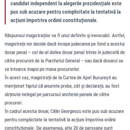
candidat independent la alegerile prezidențiale este
pus sub acuzare pentru complicitate la tentativă la
acțiuni împotriva ordinii constituționale.
Răspunsul magistraților va fi unul definitiv și irevocabil. Astfel,
magistrații vor decide dacă începe judecarea pe fond a acestui
dosar penal – cel de-al doilea dosar penal trimis în judecată de
către procurorii de la Parchetul General – sau dacă dosarul se
va întoarce înapoi pe masa procurorilor.
În acest caz, magistrații de la Curtea de Apel București au
menționat faptul că anumite probe, cât și declarații, au fost
obținute nelegal pe parcursul anchetei penale de către
procurori.
În cadrul acestui dosar, Călin Georgescu este pus sub acuzare
pentru complicitate la tentativă la acțiuni împotriva ordinii
constituționale. De asemenea, alte 20 de persoane sunt