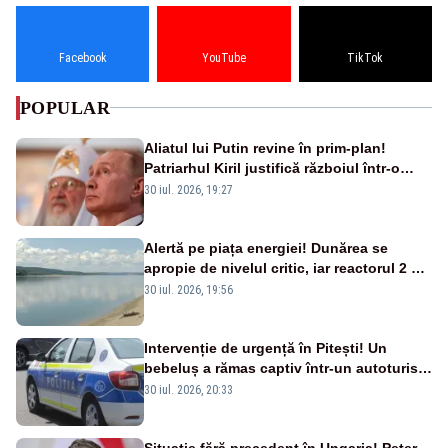
Facebook
YouTube
TikTok
POPULAR
Aliatul lui Putin revine în prim-plan!
Patriarhul Kiril justifică războiul într-o
nouă carte
30 iul. 2026, 19:27
Alertă pe piața energiei! Dunărea se
apropie de nivelul critic, iar reactorul 2 de
la Cernavodă ar putea fi oprit
30 iul. 2026, 19:56
Intervenție de urgență în Pitești! Un
bebeluș a rămas captiv într-un autoturism
din cauza unei defecțiuni
30 iul. 2026, 20:33
Situație fără precedent în Ungaria! Peter