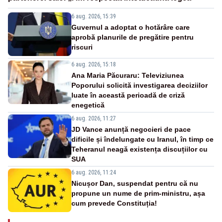
6 aug. 2026, 15:39
Guvernul a adoptat o hotărâre care
aprobă planurile de pregătire pentru
riscuri
6 aug. 2026, 15:18
Ana Maria Păcuraru: Televiziunea
Poporului solicită investigarea deciziilor
luate în această perioadă de criză
enegetică
6 aug. 2026, 11:27
JD Vance anunță negocieri de pace
dificile și îndelungate cu Iranul, în timp ce
Teheranul neagă existența discuțiilor cu
SUA
6 aug. 2026, 11:24
Nicușor Dan, suspendat pentru că nu
propune un nume de prim-ministru, așa
cum prevede Constituția!