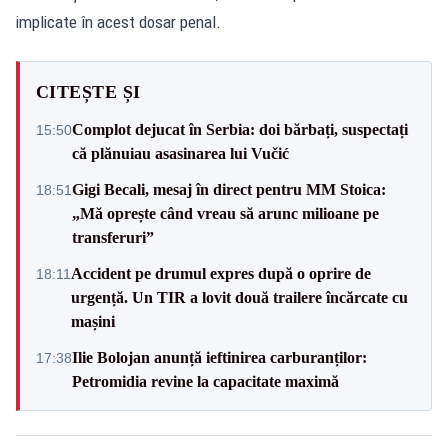
implicate în acest dosar penal.
CITEȘTE ȘI
Complot dejucat în Serbia: doi bărbați, suspectați
15:50
că plănuiau asasinarea lui Vučić
Gigi Becali, mesaj în direct pentru MM Stoica:
18:51
„Mă oprește când vreau să arunc milioane pe
transferuri”
Accident pe drumul expres după o oprire de
18:11
urgență. Un TIR a lovit două trailere încărcate cu
mașini
Ilie Bolojan anunță ieftinirea carburanților:
17:38
Petromidia revine la capacitate maximă